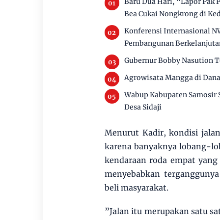
Baru Dua Hari, “Lapor Pak 
Bea Cukai Nongkrong di Ked
Konferensi Internasional 
Pembangunan Berkelanjuta
Gubernur Bobby Nasution Te
Agrowisata Mangga di Dan
Wabup Kabupaten Samosir 
Desa Sidaji
Menurut Kadir, kondisi jal
karena banyaknya lobang-lob
kendaraan roda empat yang 
menyebabkan terganggunya p
beli masyarakat.
”Jalan itu merupakan satu sa