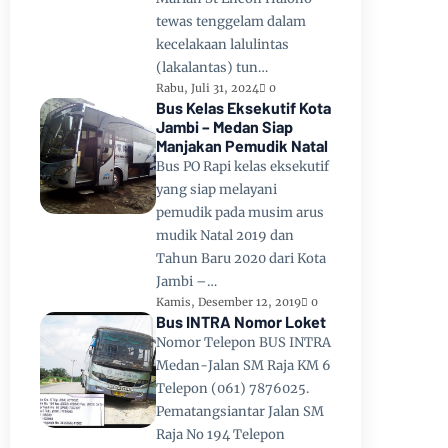
tewas tenggelam dalam
kecelakaan lalulintas
(lakalantas) tun…
Rabu, Juli 31, 2024
0
Bus Kelas Eksekutif Kota
Jambi – Medan Siap
Manjakan Pemudik Natal
Bus PO Rapi kelas eksekutif
yang siap melayani
pemudik pada musim arus
mudik Natal 2019 dan
Tahun Baru 2020 dari Kota
Jambi –…
Kamis, Desember 12, 2019
0
Bus INTRA Nomor Loket
Nomor Telepon BUS INTRA
Medan-Jalan SM Raja KM 6
Telepon (061) 7876025.
Pematangsiantar Jalan SM
Raja No 194 Telepon