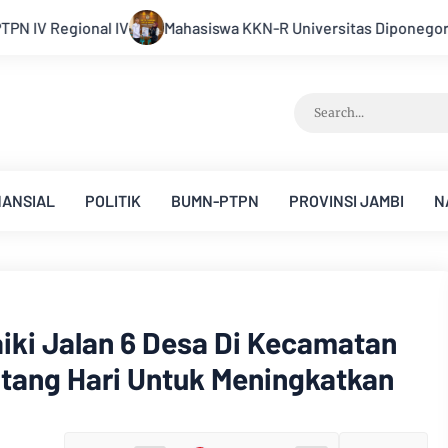
KKN-R Universitas Diponegoro Bangun Gerakan Pencegahan Perni
NANSIAL
POLITIK
BUMN-PTPN
PROVINSI JAMBI
N
iki Jalan 6 Desa Di Kecamatan
tang Hari Untuk Meningkatkan