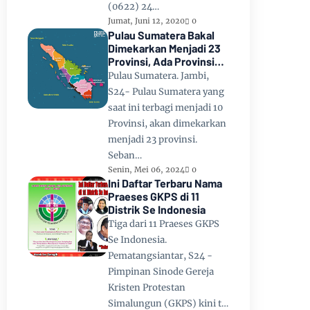
(0622) 24…
Jumat, Juni 12, 2020
0
Pulau Sumatera Bakal
Dimekarkan Menjadi 23
Provinsi, Ada Provinsi
Toba Raya dan Provinsi
Pulau Sumatera. Jambi,
Tapanuli
S24- Pulau Sumatera yang
saat ini terbagi menjadi 10
Provinsi, akan dimekarkan
menjadi 23 provinsi.
Seban…
Senin, Mei 06, 2024
0
Ini Daftar Terbaru Nama
Praeses GKPS di 11
Distrik Se Indonesia
Tiga dari 11 Praeses GKPS
Se Indonesia.
Pematangsiantar, S24 -
Pimpinan Sinode Gereja
Kristen Protestan
Simalungun (GKPS) kini t…