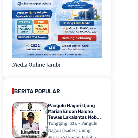
Media Online Jambi
BERITA POPULAR
Pangulu Nagori Ujung
Mariah Encon Haloho
Tewas Lakalantas Mobil
Terjun ke Danau Toba di
Tongging, S24 - Pangulu
Tongging
Nagori (Kades) Ujung
Mariah St Encon Haloho