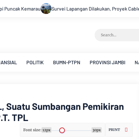
n Dilakukan, Proyek Cable Car Danau Toba Masih Terkendala P
NANSIAL
POLITIK
BUMN-PTPN
PROVINSI JAMBI
N
L, Suatu Sumbangan Pemikiran
.T. TPL
Font size:
PRINT
12px
30px