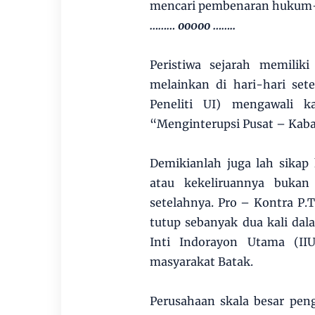
mencari pembenaran hukum-
……… oo0oo ……..
Peristiwa sejarah memilik
melainkan di hari-hari set
Peneliti UI) mengawali k
“Menginterupsi Pusat – Kaba
Demikianlah juga lah sika
atau kekeliruannya bukan 
setelahnya. Pro – Kontra P.
tutup sebanyak dua kali dal
Inti Indorayon Utama (II
masyarakat Batak.
Perusahaan skala besar pen