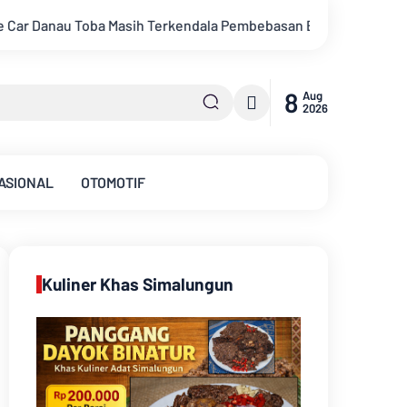
embebasan BPHTB di Sebagian Lahan
Kemarau Memuncak, Debit
8
Aug
2026
ASIONAL
OTOMOTIF
Kuliner Khas Simalungun