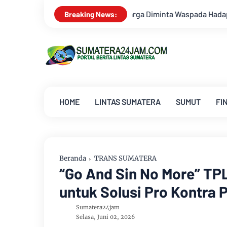
rga Diminta Waspada Hadapi Puncak Kemarau
Survei Lapanga
Breaking News:
HOME
LINTAS SUMATERA
SUMUT
FI
Beranda
TRANS SUMATERA
“Go And Sin No More” TP
untuk Solusi Pro Kontra P
Sumatera24jam
Selasa, Juni 02, 2026