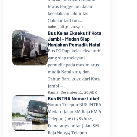
tewas tenggelam dalam
kecelakaan lalulintas
(lakalantas) tun…
Rabu, Juli 31, 2024
0
Bus Kelas Eksekutif Kota
Jambi – Medan Siap
Manjakan Pemudik Natal
Bus PO Rapi kelas eksekutif
yang siap melayani
pemudik pada musim arus
mudik Natal 2019 dan
Tahun Baru 2020 dari Kota
Jambi –…
Kamis, Desember 12, 2019
0
Bus INTRA Nomor Loket
Nomor Telepon BUS INTRA
Medan-Jalan SM Raja KM 6
Telepon (061) 7876025.
Pematangsiantar Jalan SM
Raja No 194 Telepon