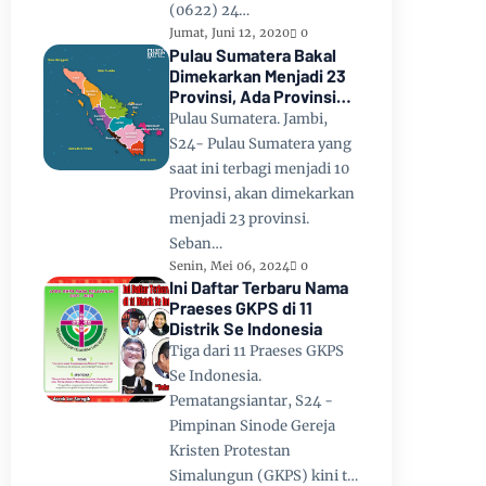
(0622) 24…
Jumat, Juni 12, 2020
0
Pulau Sumatera Bakal
Dimekarkan Menjadi 23
Provinsi, Ada Provinsi
Toba Raya dan Provinsi
Pulau Sumatera. Jambi,
Tapanuli
S24- Pulau Sumatera yang
saat ini terbagi menjadi 10
Provinsi, akan dimekarkan
menjadi 23 provinsi.
Seban…
Senin, Mei 06, 2024
0
Ini Daftar Terbaru Nama
Praeses GKPS di 11
Distrik Se Indonesia
Tiga dari 11 Praeses GKPS
Se Indonesia.
Pematangsiantar, S24 -
Pimpinan Sinode Gereja
Kristen Protestan
Simalungun (GKPS) kini t…