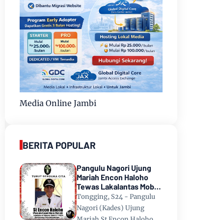
Media Online Jambi
BERITA POPULAR
Pangulu Nagori Ujung
Mariah Encon Haloho
Tewas Lakalantas Mobil
Terjun ke Danau Toba di
Tongging, S24 - Pangulu
Tongging
Nagori (Kades) Ujung
Mariah St Encon Haloho