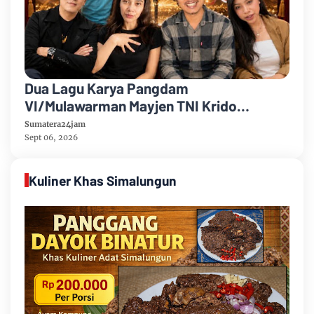
Dua Lagu Karya Pangdam
VI/Mulawarman Mayjen TNI Krido
Pramono Jadi Ikon Singing Competition
Sumatera24jam
HUT Ke-81 RI
Sept 06, 2026
Kuliner Khas Simalungun