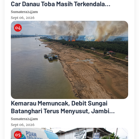
Car Danau Toba Masih Terkendala
Pembebasan BPHTB di Sebagian Lahan
Sumatera24jam
Sept 06, 2026
Kemarau Memuncak, Debit Sungai
Batanghari Terus Menyusut, Jambi
Hadapi Ancaman Krisis Air Bersih dan
Sumatera24jam
Karhutla
Sept 06, 2026