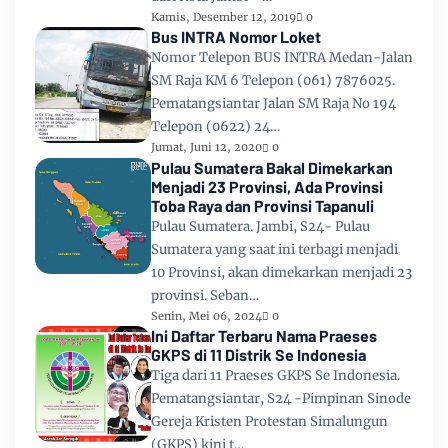
Kamis, Desember 12, 2019
0
Bus INTRA Nomor Loket
Nomor Telepon BUS INTRA Medan-Jalan
SM Raja KM 6 Telepon (061) 7876025.
Pematangsiantar Jalan SM Raja No 194
Telepon (0622) 24…
Jumat, Juni 12, 2020
0
Pulau Sumatera Bakal Dimekarkan
Menjadi 23 Provinsi, Ada Provinsi
Toba Raya dan Provinsi Tapanuli
Pulau Sumatera. Jambi, S24- Pulau
Sumatera yang saat ini terbagi menjadi
10 Provinsi, akan dimekarkan menjadi 23
provinsi. Seban…
Senin, Mei 06, 2024
0
Ini Daftar Terbaru Nama Praeses
GKPS di 11 Distrik Se Indonesia
Tiga dari 11 Praeses GKPS Se Indonesia.
Pematangsiantar, S24 -Pimpinan Sinode
Gereja Kristen Protestan Simalungun
(GKPS) kini t…