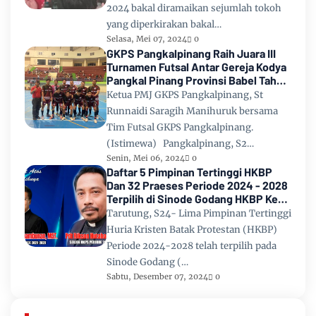
2024 bakal diramaikan sejumlah tokoh
yang diperkirakan bakal…
Selasa, Mei 07, 2024
0
GKPS Pangkalpinang Raih Juara III
Turnamen Futsal Antar Gereja Kodya
Pangkal Pinang Provinsi Babel Tahun
2024
Ketua PMJ GKPS Pangkalpinang, St
Runnaidi Saragih Manihuruk bersama
Tim Futsal GKPS Pangkalpinang.
(Istimewa) Pangkalpinang, S2…
Senin, Mei 06, 2024
0
Daftar 5 Pimpinan Tertinggi HKBP
Dan 32 Praeses Periode 2024 - 2028
Terpilih di Sinode Godang HKBP Ke
67 Tahun 2024
Tarutung, S24- Lima Pimpinan Tertinggi
Huria Kristen Batak Protestan (HKBP)
Periode 2024-2028 telah terpilih pada
Sinode Godang (…
Sabtu, Desember 07, 2024
0