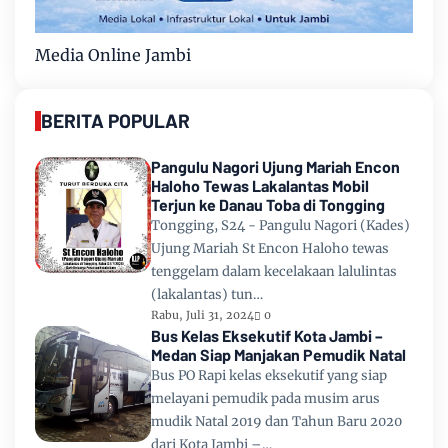
Media Online Jambi
BERITA POPULAR
Pangulu Nagori Ujung Mariah Encon
Haloho Tewas Lakalantas Mobil
Terjun ke Danau Toba di Tongging
Tongging, S24 - Pangulu Nagori (Kades)
Ujung Mariah St Encon Haloho tewas
tenggelam dalam kecelakaan lalulintas
(lakalantas) tun…
Rabu, Juli 31, 2024
0
Bus Kelas Eksekutif Kota Jambi –
Medan Siap Manjakan Pemudik Natal
Bus PO Rapi kelas eksekutif yang siap
melayani pemudik pada musim arus
mudik Natal 2019 dan Tahun Baru 2020
dari Kota Jambi –…