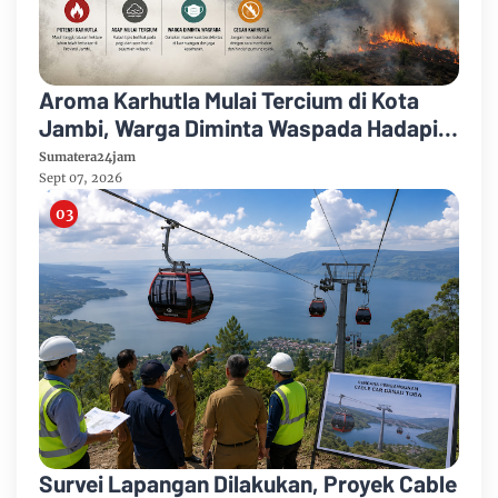
Aroma Karhutla Mulai Tercium di Kota
Jambi, Warga Diminta Waspada Hadapi
Puncak Kemarau
Sumatera24jam
Sept 07, 2026
Survei Lapangan Dilakukan, Proyek Cable