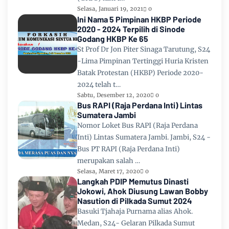
Selasa, Januari 19, 2021
0
Ini Nama 5 Pimpinan HKBP Periode
2020 - 2024 Terpilih di Sinode
Godang HKBP Ke 65
St Prof Dr Jon Piter Sinaga Tarutung, S24
-Lima Pimpinan Tertinggi Huria Kristen
Batak Protestan (HKBP) Periode 2020-
2024 telah t…
Sabtu, Desember 12, 2020
0
Bus RAPI (Raja Perdana Inti) Lintas
Sumatera Jambi
Nomor Loket Bus RAPI (Raja Perdana
Inti) Lintas Sumatera Jambi. Jambi, S24 -
Bus PT RAPI (Raja Perdana Inti)
merupakan salah …
Selasa, Maret 17, 2020
0
Langkah PDIP Memutus Dinasti
Jokowi, Ahok Diusung Lawan Bobby
Nasution di Pilkada Sumut 2024
Basuki Tjahaja Purnama alias Ahok.
Medan, S24- Gelaran Pilkada Sumut