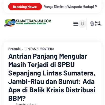
 Hadapi Puncak Kemarau
Survei Lapangan Dilakukan, Proyek 
Breaking News:
9
Aug
2026
Beranda
LINTAS SUMATERA
Antrian Panjang Mengular
Masih Terjadi di SPBU
Sepanjang Lintas Sumatera,
Jambi-Riau dan Sumut: Ada
Apa di Balik Krisis Distribusi
BBM?
Sumatera24jam