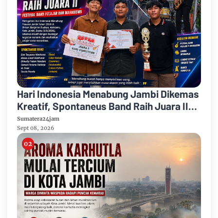
Hari Indonesia Menabung Jambi Dikemas
Kreatif, Spontaneus Band Raih Juara II
Festival Band Pelajar dan Mahasiswa
Sumatera24jam
Sept 08, 2026