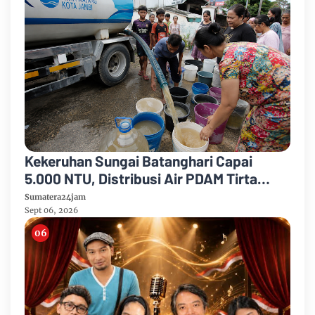
Kekeruhan Sungai Batanghari Capai
5.000 NTU, Distribusi Air PDAM Tirta
Mayang di Sejumlah Wilayah Terganggu
Sumatera24jam
Sept 06, 2026