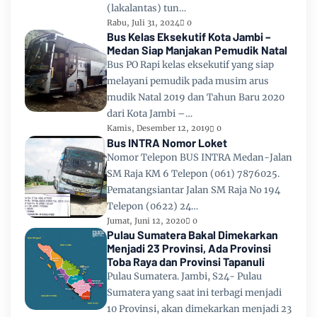
(lakalantas) tun…
Rabu, Juli 31, 2024
0
Bus Kelas Eksekutif Kota Jambi –
Medan Siap Manjakan Pemudik Natal
Bus PO Rapi kelas eksekutif yang siap
melayani pemudik pada musim arus
mudik Natal 2019 dan Tahun Baru 2020
dari Kota Jambi –…
Kamis, Desember 12, 2019
0
Bus INTRA Nomor Loket
Nomor Telepon BUS INTRA Medan-Jalan
SM Raja KM 6 Telepon (061) 7876025.
Pematangsiantar Jalan SM Raja No 194
Telepon (0622) 24…
Jumat, Juni 12, 2020
0
Pulau Sumatera Bakal Dimekarkan
Menjadi 23 Provinsi, Ada Provinsi
Toba Raya dan Provinsi Tapanuli
Pulau Sumatera. Jambi, S24- Pulau
Sumatera yang saat ini terbagi menjadi
10 Provinsi, akan dimekarkan menjadi 23