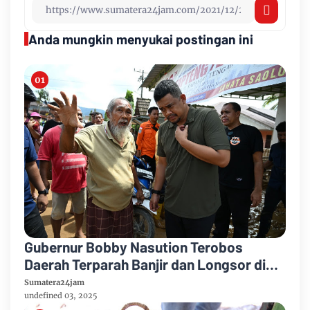
Anda mungkin menyukai postingan ini
Gubernur Bobby Nasution Terobos
Daerah Terparah Banjir dan Longsor di
Tapteng
Sumatera24jam
undefined 03, 2025