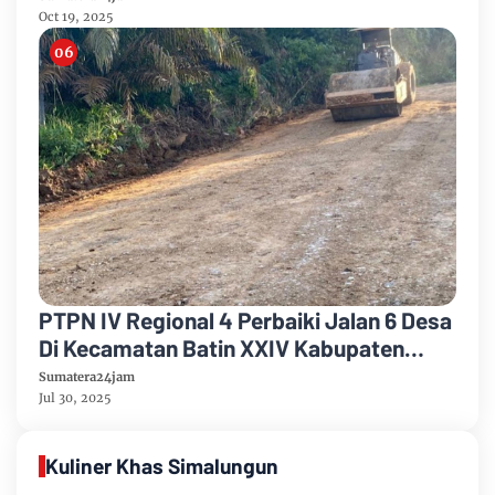
Oct 19, 2025
PTPN IV Regional 4 Perbaiki Jalan 6 Desa
Di Kecamatan Batin XXIV Kabupaten
Batang Hari Untuk Meningkatkan
Sumatera24jam
Ekonomi Masyarakat
Jul 30, 2025
Kuliner Khas Simalungun