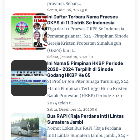
provinsi. Seban…
Senin, Mei 06, 2024
0
Ini Daftar Terbaru Nama Praeses
GKPS di 11 Distrik Se Indonesia
Tiga dari 11 Praeses GKPS Se Indonesia.
Pematangsiantar, S24 -Pimpinan Sinode
Gereja Kristen Protestan Simalungun
(GKPS) kini t…
Selasa, Januari 19, 2021
0
Ini Nama 5 Pimpinan HKBP Periode
2020 - 2024 Terpilih di Sinode
Godang HKBP Ke 65
St Prof Dr Jon Piter Sinaga Tarutung, S24
-Lima Pimpinan Tertinggi Huria Kristen
Batak Protestan (HKBP) Periode 2020-
2024 telah t…
Sabtu, Desember 12, 2020
0
Bus RAPI (Raja Perdana Inti) Lintas
Sumatera Jambi
Nomor Loket Bus RAPI (Raja Perdana
Inti) Lintas Sumatera Jambi. Jambi, S24 -