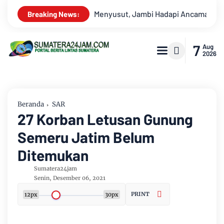
pi Ancaman Krisis Air Bersih dan Karhutla
Kekeruhan Sunga
Breaking News:
7
Aug
2026
Beranda
SAR
27 Korban Letusan Gunung
Semeru Jatim Belum
Ditemukan
Sumatera24jam
Senin, Desember 06, 2021
PRINT
12px
30px