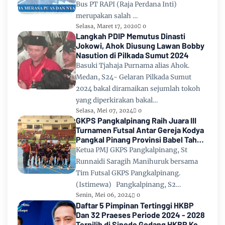
Bus PT RAPI (Raja Perdana Inti)
merupakan salah …
Selasa, Maret 17, 2020
0
Langkah PDIP Memutus Dinasti
Jokowi, Ahok Diusung Lawan Bobby
Nasution di Pilkada Sumut 2024
Basuki Tjahaja Purnama alias Ahok.
Medan, S24- Gelaran Pilkada Sumut
2024 bakal diramaikan sejumlah tokoh
yang diperkirakan bakal…
Selasa, Mei 07, 2024
0
GKPS Pangkalpinang Raih Juara III
Turnamen Futsal Antar Gereja Kodya
Pangkal Pinang Provinsi Babel Tahun
2024
Ketua PMJ GKPS Pangkalpinang, St
Runnaidi Saragih Manihuruk bersama
Tim Futsal GKPS Pangkalpinang.
(Istimewa) Pangkalpinang, S2…
Senin, Mei 06, 2024
0
Daftar 5 Pimpinan Tertinggi HKBP
Dan 32 Praeses Periode 2024 - 2028
Terpilih di Sinode Godang HKBP Ke