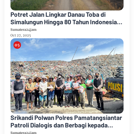
Potret Jalan Lingkar Danau Toba di
Simalungun Hingga 80 Tahun Indonesia
Merdeka
Sumatera24jam
Oct 27, 2025
Srikandi Polwan Polres Pamatangsiantar
Patroli Dialogis dan Berbagi kepada
Masyarakat Tanjung Pinggir
Sumatera24jam