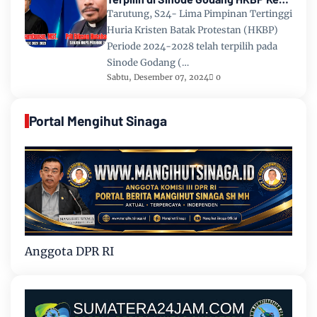
67 Tahun 2024
Tarutung, S24- Lima Pimpinan Tertinggi
Huria Kristen Batak Protestan (HKBP)
Periode 2024-2028 telah terpilih pada
Sinode Godang (…
Sabtu, Desember 07, 2024
0
Portal Mengihut Sinaga
Anggota DPR RI