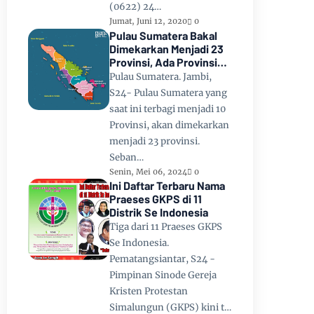
(0622) 24…
Jumat, Juni 12, 2020
0
Pulau Sumatera Bakal
Dimekarkan Menjadi 23
Provinsi, Ada Provinsi
Toba Raya dan Provinsi
Pulau Sumatera. Jambi,
Tapanuli
S24- Pulau Sumatera yang
saat ini terbagi menjadi 10
Provinsi, akan dimekarkan
menjadi 23 provinsi.
Seban…
Senin, Mei 06, 2024
0
Ini Daftar Terbaru Nama
Praeses GKPS di 11
Distrik Se Indonesia
Tiga dari 11 Praeses GKPS
Se Indonesia.
Pematangsiantar, S24 -
Pimpinan Sinode Gereja
Kristen Protestan
Simalungun (GKPS) kini t…