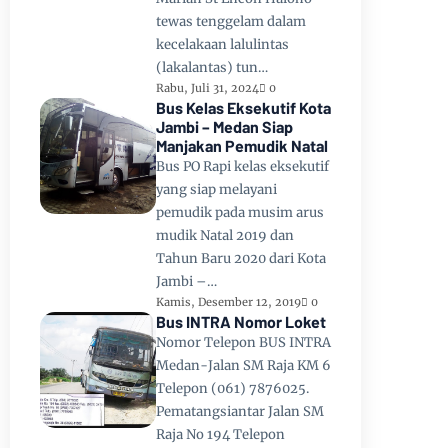
tewas tenggelam dalam
kecelakaan lalulintas
(lakalantas) tun…
Rabu, Juli 31, 2024
0
Bus Kelas Eksekutif Kota
Jambi – Medan Siap
Manjakan Pemudik Natal
Bus PO Rapi kelas eksekutif
yang siap melayani
pemudik pada musim arus
mudik Natal 2019 dan
Tahun Baru 2020 dari Kota
Jambi –…
Kamis, Desember 12, 2019
0
Bus INTRA Nomor Loket
Nomor Telepon BUS INTRA
Medan-Jalan SM Raja KM 6
Telepon (061) 7876025.
Pematangsiantar Jalan SM
Raja No 194 Telepon