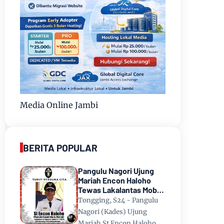
Media Online Jambi
BERITA POPULAR
Pangulu Nagori Ujung
Mariah Encon Haloho
Tewas Lakalantas Mobil
Terjun ke Danau Toba di
Tongging, S24 - Pangulu
Tongging
Nagori (Kades) Ujung
Mariah St Encon Haloho