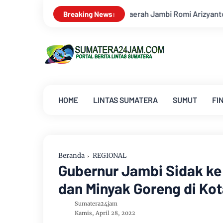
rah Jambi Romi Arizyanto Ditunjuk sebagai Kajari Jambi, Kembal
Breaking News:
HOME
LINTAS SUMATERA
SUMUT
FI
Beranda
REGIONAL
Gubernur Jambi Sidak ke
dan Minyak Goreng di Kot
Sumatera24jam
Kamis, April 28, 2022