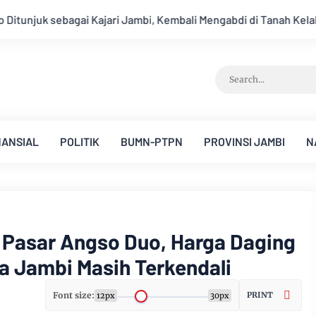
i Mengabdi di Tanah Kelahiran
NANSIAL
POLITIK
BUMN-PTPN
PROVINSI JAMBI
N
 Pasar Angso Duo, Harga Daging
a Jambi Masih Terkendali
Font size:
PRINT
12px
30px