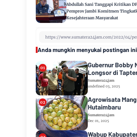
Abdullah Sani Tanggapi Kritikan D
Pemprov Jambi Komitmen Tingkat
Kesejahteraan Masyarakat
Anda mungkin menyukai postingan ini
Gubernur Bobby N
Longsor di Tapte
Sumatera24jam
undefined 03, 2025
Agrowisata Mang
Hutaimbaru
Sumatera24jam
Dec 01, 2025
Wabup Kabupaten