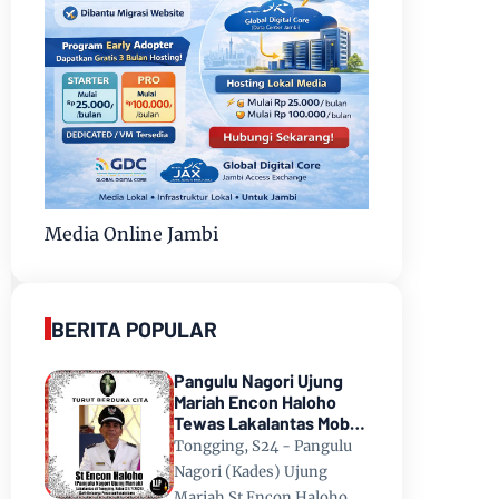
Media Online Jambi
BERITA POPULAR
Pangulu Nagori Ujung
Mariah Encon Haloho
Tewas Lakalantas Mobil
Terjun ke Danau Toba di
Tongging, S24 - Pangulu
Tongging
Nagori (Kades) Ujung
Mariah St Encon Haloho