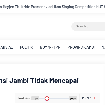
inging Competition HUT Ke-81 RI
Kejati Jambi Serahkan Du
NANSIAL
POLITIK
BUMN-PTPN
PROVINSI JAMBI
N
nsi Jambi Tidak Mencapai
Font size:
PRINT
12px
30px