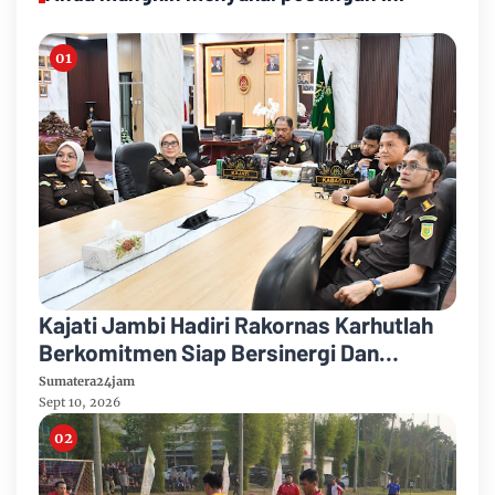
Kajati Jambi Hadiri Rakornas Karhutlah
Berkomitmen Siap Bersinergi Dan
Kolaborasi Dalam Penanganan Karhutla
Sumatera24jam
Sept 10, 2026