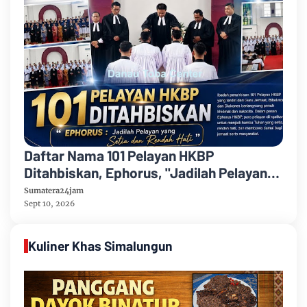
Daftar Nama 101 Pelayan HKBP
Ditahbiskan, Ephorus, "Jadilah Pelayan
yang Setia dan Rendah Hati"
Sumatera24jam
Sept 10, 2026
Kuliner Khas Simalungun