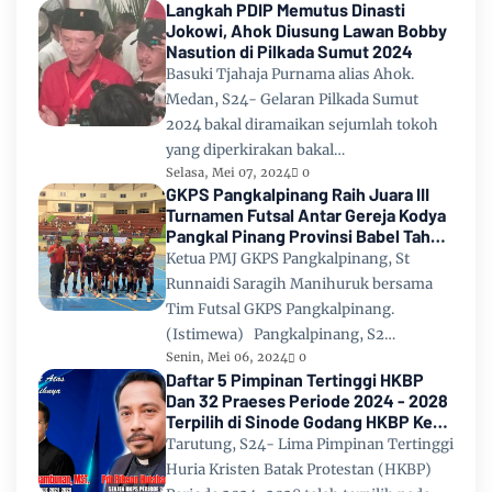
Langkah PDIP Memutus Dinasti
Jokowi, Ahok Diusung Lawan Bobby
Nasution di Pilkada Sumut 2024
Basuki Tjahaja Purnama alias Ahok.
Medan, S24- Gelaran Pilkada Sumut
2024 bakal diramaikan sejumlah tokoh
yang diperkirakan bakal…
Selasa, Mei 07, 2024
0
GKPS Pangkalpinang Raih Juara III
Turnamen Futsal Antar Gereja Kodya
Pangkal Pinang Provinsi Babel Tahun
2024
Ketua PMJ GKPS Pangkalpinang, St
Runnaidi Saragih Manihuruk bersama
Tim Futsal GKPS Pangkalpinang.
(Istimewa) Pangkalpinang, S2…
Senin, Mei 06, 2024
0
Daftar 5 Pimpinan Tertinggi HKBP
Dan 32 Praeses Periode 2024 - 2028
Terpilih di Sinode Godang HKBP Ke
67 Tahun 2024
Tarutung, S24- Lima Pimpinan Tertinggi
Huria Kristen Batak Protestan (HKBP)