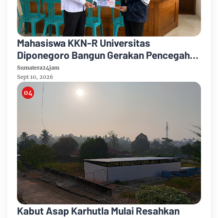
Mahasiswa KKN-R Universitas
Diponegoro Bangun Gerakan Pencegahan
Pernikahan Dini dan Stunting di Desa
Sumatera24jam
Mojo
Sept 10, 2026
Kabut Asap Karhutla Mulai Resahkan