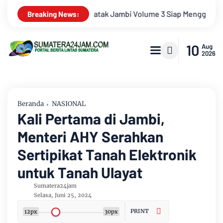
ap Menggebrak! Menampilkan Marsada Band, Siantar Rap Foundat
Breaking News:
10
Aug
2026
Beranda
NASIONAL
Kali Pertama di Jambi,
Menteri AHY Serahkan
Sertipikat Tanah Elektronik
untuk Tanah Ulayat
Sumatera24jam
Selasa, Juni 25, 2024
PRINT
12px
30px