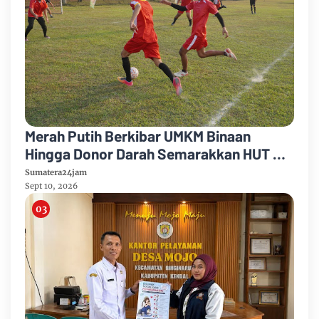
Merah Putih Berkibar UMKM Binaan
Hingga Donor Darah Semarakkan HUT RI
Ke-81 Di PTPN IV Regional IV
Sumatera24jam
Sept 10, 2026