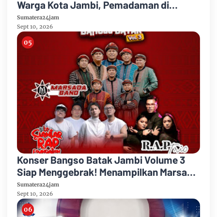
Warga Kota Jambi, Pemadaman di
Sungai Gelam Terus Dikebut
Sumatera24jam
Sept 10, 2026
Konser Bangso Batak Jambi Volume 3
Siap Menggebrak! Menampilkan Marsada
Band, Siantar Rap Foundation, Rap Trio
Sumatera24jam
Sept 10, 2026