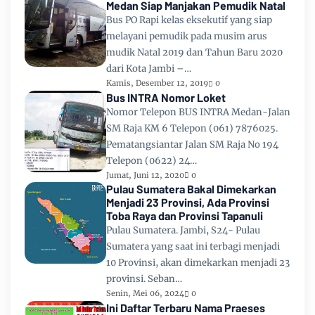
Medan Siap Manjakan Pemudik Natal
Bus PO Rapi kelas eksekutif yang siap
melayani pemudik pada musim arus
mudik Natal 2019 dan Tahun Baru 2020
dari Kota Jambi –…
Kamis, Desember 12, 2019
0
Bus INTRA Nomor Loket
Nomor Telepon BUS INTRA Medan-Jalan
SM Raja KM 6 Telepon (061) 7876025.
Pematangsiantar Jalan SM Raja No 194
Telepon (0622) 24…
Jumat, Juni 12, 2020
0
Pulau Sumatera Bakal Dimekarkan
Menjadi 23 Provinsi, Ada Provinsi
Toba Raya dan Provinsi Tapanuli
Pulau Sumatera. Jambi, S24- Pulau
Sumatera yang saat ini terbagi menjadi
10 Provinsi, akan dimekarkan menjadi 23
provinsi. Seban…
Senin, Mei 06, 2024
0
Ini Daftar Terbaru Nama Praeses