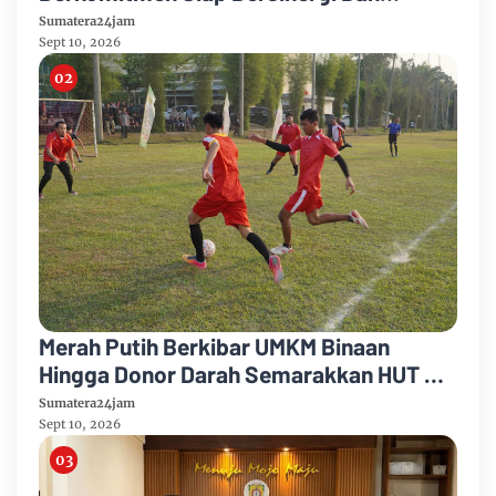
Kolaborasi Dalam Penanganan Karhutla
Sumatera24jam
Sept 10, 2026
Merah Putih Berkibar UMKM Binaan
Hingga Donor Darah Semarakkan HUT RI
Ke-81 Di PTPN IV Regional IV
Sumatera24jam
Sept 10, 2026