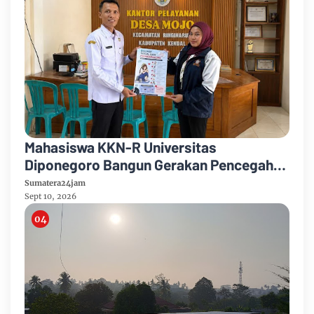
Mahasiswa KKN-R Universitas
Diponegoro Bangun Gerakan Pencegahan
Pernikahan Dini dan Stunting di Desa
Sumatera24jam
Mojo
Sept 10, 2026