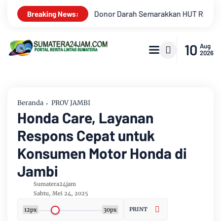
HUT RI Ke-81 Di PTPN IV Regional IV
Mahasiswa KKN-R Unive
Breaking News:
10
Aug
2026
Beranda
PROV JAMBI
Honda Care, Layanan
Respons Cepat untuk
Konsumen Motor Honda di
Jambi
Sumatera24jam
Sabtu, Mei 24, 2025
PRINT
12px
30px