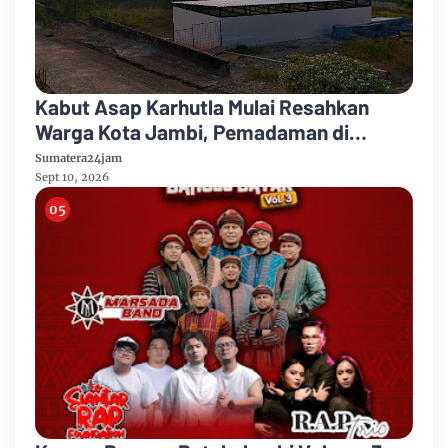
Kabut Asap Karhutla Mulai Resahkan
Warga Kota Jambi, Pemadaman di
Sungai Gelam Terus Dikebut
Sumatera24jam
Sept 10, 2026