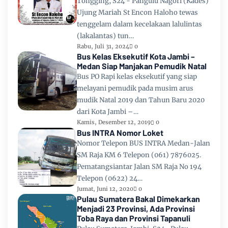
Tongging, S24 - Pangulu Nagori (Kades)
Ujung Mariah St Encon Haloho tewas
tenggelam dalam kecelakaan lalulintas
(lakalantas) tun…
Rabu, Juli 31, 2024
0
Bus Kelas Eksekutif Kota Jambi –
Medan Siap Manjakan Pemudik Natal
Bus PO Rapi kelas eksekutif yang siap
melayani pemudik pada musim arus
mudik Natal 2019 dan Tahun Baru 2020
dari Kota Jambi –…
Kamis, Desember 12, 2019
0
Bus INTRA Nomor Loket
Nomor Telepon BUS INTRA Medan-Jalan
SM Raja KM 6 Telepon (061) 7876025.
Pematangsiantar Jalan SM Raja No 194
Telepon (0622) 24…
Jumat, Juni 12, 2020
0
Pulau Sumatera Bakal Dimekarkan
Menjadi 23 Provinsi, Ada Provinsi
Toba Raya dan Provinsi Tapanuli