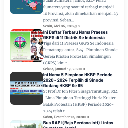
Pulau Sumatera. Jambi, S24- Pulau
Sumatera yang saat ini terbagi menjadi
10 Provinsi, akan dimekarkan menjadi 23
provinsi. Seban…
Senin, Mei 06, 2024
0
Ini Daftar Terbaru Nama Praeses
GKPS di 11 Distrik Se Indonesia
Tiga dari 11 Praeses GKPS Se Indonesia.
Pematangsiantar, S24 -Pimpinan Sinode
Gereja Kristen Protestan Simalungun
(GKPS) kini t…
Selasa, Januari 19, 2021
0
Ini Nama 5 Pimpinan HKBP Periode
2020 - 2024 Terpilih di Sinode
Godang HKBP Ke 65
St Prof Dr Jon Piter Sinaga Tarutung, S24
-Lima Pimpinan Tertinggi Huria Kristen
Batak Protestan (HKBP) Periode 2020-
2024 telah t…
Sabtu, Desember 12, 2020
0
Bus RAPI (Raja Perdana Inti) Lintas
Sumatera Jambi