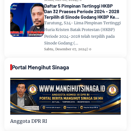
Daftar 5 Pimpinan Tertinggi HKBP
Dan 32 Praeses Periode 2024 - 2028
Terpilih di Sinode Godang HKBP Ke
67 Tahun 2024
Tarutung, S24- Lima Pimpinan Tertinggi
Huria Kristen Batak Protestan (HKBP)
Periode 2024-2028 telah terpilih pada
Sinode Godang (…
Sabtu, Desember 07, 2024
0
Portal Mengihut Sinaga
Anggota DPR RI