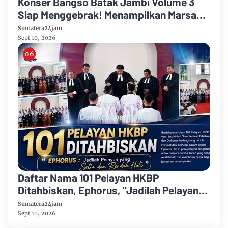
Konser Bangso Batak Jambi Volume 3
Siap Menggebrak! Menampilkan Marsada
Band, Siantar Rap Foundation, Rap Trio
Sumatera24jam
Sept 10, 2026
Daftar Nama 101 Pelayan HKBP
Ditahbiskan, Ephorus, "Jadilah Pelayan
yang Setia dan Rendah Hati"
Sumatera24jam
Sept 10, 2026