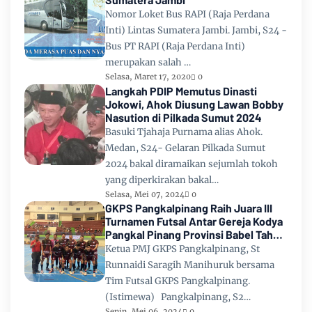
Nomor Loket Bus RAPI (Raja Perdana
Inti) Lintas Sumatera Jambi. Jambi, S24 -
Bus PT RAPI (Raja Perdana Inti)
merupakan salah …
Selasa, Maret 17, 2020
0
Langkah PDIP Memutus Dinasti
Jokowi, Ahok Diusung Lawan Bobby
Nasution di Pilkada Sumut 2024
Basuki Tjahaja Purnama alias Ahok.
Medan, S24- Gelaran Pilkada Sumut
2024 bakal diramaikan sejumlah tokoh
yang diperkirakan bakal…
Selasa, Mei 07, 2024
0
GKPS Pangkalpinang Raih Juara III
Turnamen Futsal Antar Gereja Kodya
Pangkal Pinang Provinsi Babel Tahun
2024
Ketua PMJ GKPS Pangkalpinang, St
Runnaidi Saragih Manihuruk bersama
Tim Futsal GKPS Pangkalpinang.
(Istimewa) Pangkalpinang, S2…
Senin, Mei 06, 2024
0