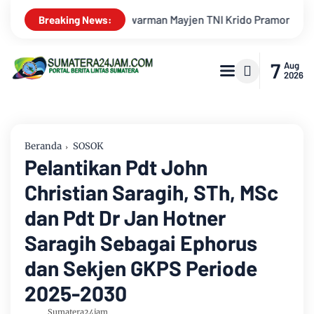
o Pramono Jadi Ikon Singing Competition HUT Ke-81 RI
Kej
Breaking News:
7
Aug
2026
Beranda
SOSOK
Pelantikan Pdt John
Christian Saragih, STh, MSc
dan Pdt Dr Jan Hotner
Saragih Sebagai Ephorus
dan Sekjen GKPS Periode
2025-2030
Sumatera24jam