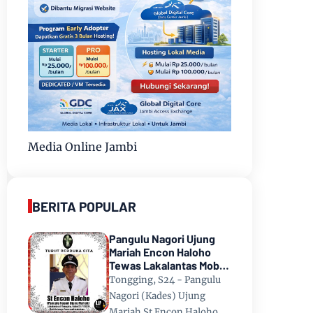
Media Online Jambi
BERITA POPULAR
Pangulu Nagori Ujung
Mariah Encon Haloho
Tewas Lakalantas Mobil
Terjun ke Danau Toba di
Tongging, S24 - Pangulu
Tongging
Nagori (Kades) Ujung
Mariah St Encon Haloho