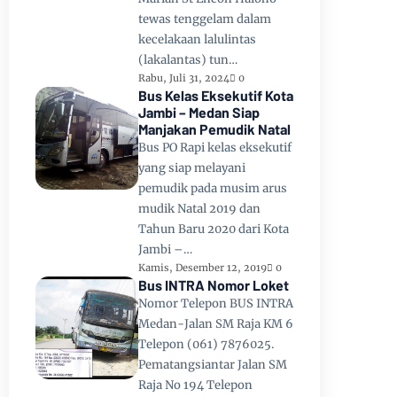
tewas tenggelam dalam
kecelakaan lalulintas
(lakalantas) tun…
Rabu, Juli 31, 2024
0
Bus Kelas Eksekutif Kota
Jambi – Medan Siap
Manjakan Pemudik Natal
Bus PO Rapi kelas eksekutif
yang siap melayani
pemudik pada musim arus
mudik Natal 2019 dan
Tahun Baru 2020 dari Kota
Jambi –…
Kamis, Desember 12, 2019
0
Bus INTRA Nomor Loket
Nomor Telepon BUS INTRA
Medan-Jalan SM Raja KM 6
Telepon (061) 7876025.
Pematangsiantar Jalan SM
Raja No 194 Telepon