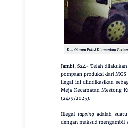
Dua Oknum Polisi Diamankan Pertami
Jambi, S24-
Telah dilakukan
pompaan produksi dari MGS 
ilegal ini diindikasikan seb
Meja Kecamatan Mestong Kab
(24/9/2025).
Illegal
tapping
adalah suat
dengan maksud mengambil seb