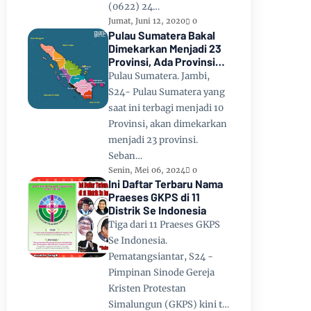
(0622) 24…
Jumat, Juni 12, 2020
0
Pulau Sumatera Bakal
Dimekarkan Menjadi 23
Provinsi, Ada Provinsi
Toba Raya dan Provinsi
Pulau Sumatera. Jambi,
Tapanuli
S24- Pulau Sumatera yang
saat ini terbagi menjadi 10
Provinsi, akan dimekarkan
menjadi 23 provinsi.
Seban…
Senin, Mei 06, 2024
0
Ini Daftar Terbaru Nama
Praeses GKPS di 11
Distrik Se Indonesia
Tiga dari 11 Praeses GKPS
Se Indonesia.
Pematangsiantar, S24 -
Pimpinan Sinode Gereja
Kristen Protestan
Simalungun (GKPS) kini t…