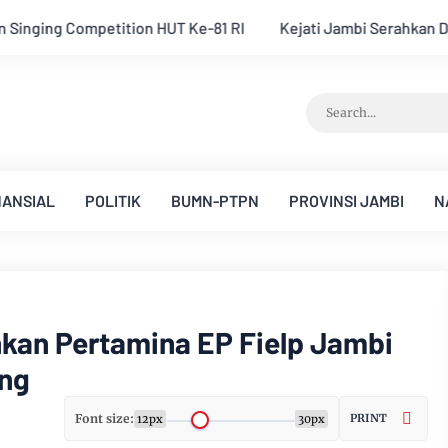
ejati Jambi Serahkan Dua Tersangka Korupsi Pengadaan Tanah 
NANSIAL
POLITIK
BUMN-PTPN
PROVINSI JAMBI
N
kan Pertamina EP Fielp Jambi
ing
Font size:
PRINT
12px
30px