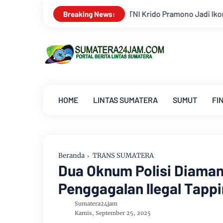
ido Pramono Jadi Ikon Singing Competition HUT Ke-81 RI
K
Breaking News:
HOME
LINTAS SUMATERA
SUMUT
FI
Beranda
TRANS SUMATERA
Dua Oknum Polisi Diaman
Penggagalan llegal Tapp
Sumatera24jam
Kamis, September 25, 2025