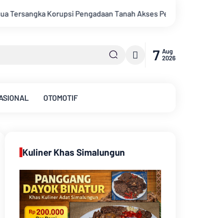
Akses Pelabuhan Ujung Jabung Ke Penuntut Umum
Putra Dae
7
Aug
2026
ASIONAL
OTOMOTIF
Kuliner Khas Simalungun