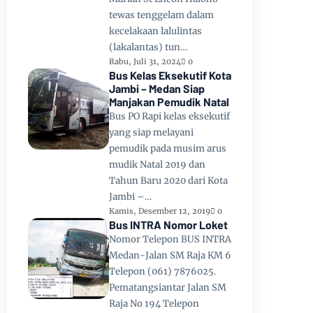
tewas tenggelam dalam
kecelakaan lalulintas
(lakalantas) tun…
Rabu, Juli 31, 2024
0
Bus Kelas Eksekutif Kota
Jambi – Medan Siap
Manjakan Pemudik Natal
Bus PO Rapi kelas eksekutif
yang siap melayani
pemudik pada musim arus
mudik Natal 2019 dan
Tahun Baru 2020 dari Kota
Jambi –…
Kamis, Desember 12, 2019
0
Bus INTRA Nomor Loket
Nomor Telepon BUS INTRA
Medan-Jalan SM Raja KM 6
Telepon (061) 7876025.
Pematangsiantar Jalan SM
Raja No 194 Telepon