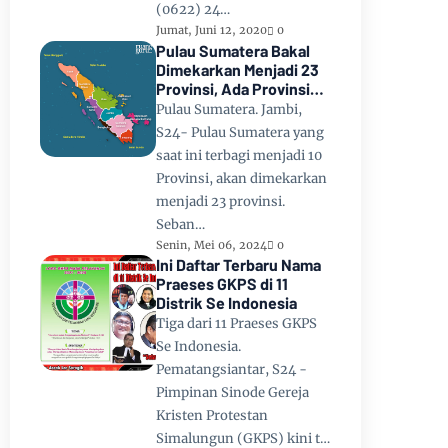
(0622) 24…
Jumat, Juni 12, 2020
0
Pulau Sumatera Bakal
Dimekarkan Menjadi 23
Provinsi, Ada Provinsi
Toba Raya dan Provinsi
Pulau Sumatera. Jambi,
Tapanuli
S24- Pulau Sumatera yang
saat ini terbagi menjadi 10
Provinsi, akan dimekarkan
menjadi 23 provinsi.
Seban…
Senin, Mei 06, 2024
0
Ini Daftar Terbaru Nama
Praeses GKPS di 11
Distrik Se Indonesia
Tiga dari 11 Praeses GKPS
Se Indonesia.
Pematangsiantar, S24 -
Pimpinan Sinode Gereja
Kristen Protestan
Simalungun (GKPS) kini t…