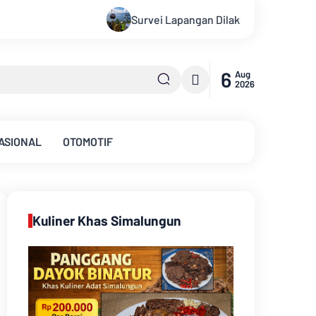
ngan Dilakukan, Proyek Cable Car Danau Toba Masih Terkendala
6
Aug
2026
ASIONAL
OTOMOTIF
Kuliner Khas Simalungun