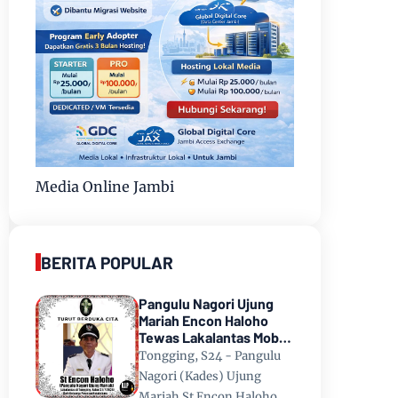
Media Online Jambi
BERITA POPULAR
Pangulu Nagori Ujung
Mariah Encon Haloho
Tewas Lakalantas Mobil
Terjun ke Danau Toba di
Tongging, S24 - Pangulu
Tongging
Nagori (Kades) Ujung
Mariah St Encon Haloho