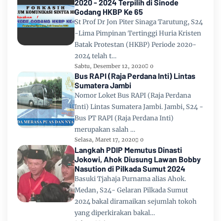
2020 - 2024 Terpilih di Sinode
Godang HKBP Ke 65
St Prof Dr Jon Piter Sinaga Tarutung, S24
-Lima Pimpinan Tertinggi Huria Kristen
Batak Protestan (HKBP) Periode 2020-
2024 telah t…
Sabtu, Desember 12, 2020
0
Bus RAPI (Raja Perdana Inti) Lintas
Sumatera Jambi
Nomor Loket Bus RAPI (Raja Perdana
Inti) Lintas Sumatera Jambi. Jambi, S24 -
Bus PT RAPI (Raja Perdana Inti)
merupakan salah …
Selasa, Maret 17, 2020
0
Langkah PDIP Memutus Dinasti
Jokowi, Ahok Diusung Lawan Bobby
Nasution di Pilkada Sumut 2024
Basuki Tjahaja Purnama alias Ahok.
Medan, S24- Gelaran Pilkada Sumut
2024 bakal diramaikan sejumlah tokoh
yang diperkirakan bakal…