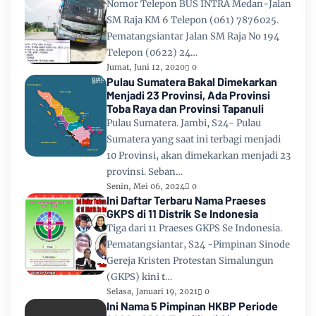
Nomor Telepon BUS INTRA Medan-Jalan
SM Raja KM 6 Telepon (061) 7876025.
Pematangsiantar Jalan SM Raja No 194
Telepon (0622) 24…
Jumat, Juni 12, 2020
0
Pulau Sumatera Bakal Dimekarkan
Menjadi 23 Provinsi, Ada Provinsi
Toba Raya dan Provinsi Tapanuli
Pulau Sumatera. Jambi, S24- Pulau
Sumatera yang saat ini terbagi menjadi
10 Provinsi, akan dimekarkan menjadi 23
provinsi. Seban…
Senin, Mei 06, 2024
0
Ini Daftar Terbaru Nama Praeses
GKPS di 11 Distrik Se Indonesia
Tiga dari 11 Praeses GKPS Se Indonesia.
Pematangsiantar, S24 -Pimpinan Sinode
Gereja Kristen Protestan Simalungun
(GKPS) kini t…
Selasa, Januari 19, 2021
0
Ini Nama 5 Pimpinan HKBP Periode