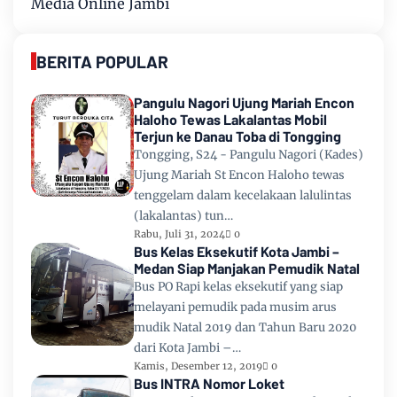
Media Online Jambi
BERITA POPULAR
Pangulu Nagori Ujung Mariah Encon
Haloho Tewas Lakalantas Mobil
Terjun ke Danau Toba di Tongging
Tongging, S24 - Pangulu Nagori (Kades)
Ujung Mariah St Encon Haloho tewas
tenggelam dalam kecelakaan lalulintas
(lakalantas) tun…
Rabu, Juli 31, 2024
0
Bus Kelas Eksekutif Kota Jambi –
Medan Siap Manjakan Pemudik Natal
Bus PO Rapi kelas eksekutif yang siap
melayani pemudik pada musim arus
mudik Natal 2019 dan Tahun Baru 2020
dari Kota Jambi –…
Kamis, Desember 12, 2019
0
Bus INTRA Nomor Loket