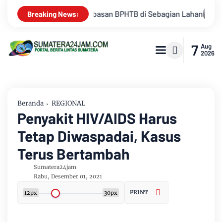
n Lahan
Kemarau Memuncak, Debit Sungai Batanghari Terus M
Breaking News:
7
Aug
2026
Beranda
REGIONAL
Penyakit HIV/AIDS Harus
Tetap Diwaspadai, Kasus
Terus Bertambah
Sumatera24jam
Rabu, Desember 01, 2021
PRINT
12px
30px