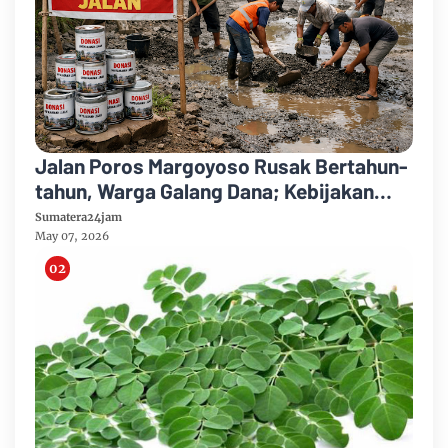
Jalan Poros Margoyoso Rusak Bertahun-
tahun, Warga Galang Dana; Kebijakan
Anggaran Pemkab Disorot
Sumatera24jam
May 07, 2026