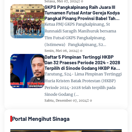
Selasa, Mei 07, 2024
0
GKPS Pangkalpinang Raih Juara III
Turnamen Futsal Antar Gereja Kodya
Pangkal Pinang Provinsi Babel Tahun
2024
Ketua PMJ GKPS Pangkalpinang, St
Runnaidi Saragih Manihuruk bersama
Tim Futsal GKPS Pangkalpinang.
(Istimewa) Pangkalpinang, S2…
Senin, Mei 06, 2024
0
Daftar 5 Pimpinan Tertinggi HKBP
Dan 32 Praeses Periode 2024 - 2028
Terpilih di Sinode Godang HKBP Ke
67 Tahun 2024
Tarutung, S24- Lima Pimpinan Tertinggi
Huria Kristen Batak Protestan (HKBP)
Periode 2024-2028 telah terpilih pada
Sinode Godang (…
Sabtu, Desember 07, 2024
0
Portal Mengihut Sinaga