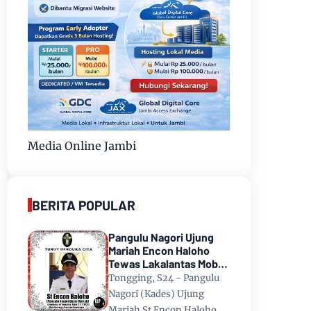
Media Online Jambi
BERITA POPULAR
Pangulu Nagori Ujung
Mariah Encon Haloho
Tewas Lakalantas Mobil
Terjun ke Danau Toba di
Tongging, S24 - Pangulu
Tongging
Nagori (Kades) Ujung
Mariah St Encon Haloho