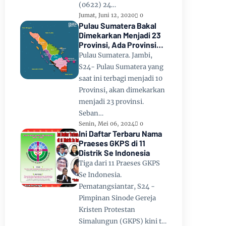
(0622) 24…
Jumat, Juni 12, 2020
0
Pulau Sumatera Bakal
Dimekarkan Menjadi 23
Provinsi, Ada Provinsi
Toba Raya dan Provinsi
Pulau Sumatera. Jambi,
Tapanuli
S24- Pulau Sumatera yang
saat ini terbagi menjadi 10
Provinsi, akan dimekarkan
menjadi 23 provinsi.
Seban…
Senin, Mei 06, 2024
0
Ini Daftar Terbaru Nama
Praeses GKPS di 11
Distrik Se Indonesia
Tiga dari 11 Praeses GKPS
Se Indonesia.
Pematangsiantar, S24 -
Pimpinan Sinode Gereja
Kristen Protestan
Simalungun (GKPS) kini t…