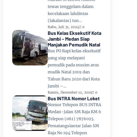
tewas tenggelam dalam
kecelakaan lalulintas
(lakalantas) tun…
Rabu, Juli 31, 2024
0
Bus Kelas Eksekutif Kota
Jambi – Medan Siap
Manjakan Pemudik Natal
Bus PO Rapi kelas eksekutif
yang siap melayani
pemudik pada musim arus
mudik Natal 2019 dan
Tahun Baru 2020 dari Kota
Jambi –…
Kamis, Desember 12, 2019
0
Bus INTRA Nomor Loket
Nomor Telepon BUS INTRA
Medan-Jalan SM Raja KM 6
Telepon (061) 7876025.
Pematangsiantar Jalan SM
Raja No 194 Telepon