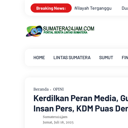
ah Wilayah Terganggu
Dua Lagu Karya Pangdam VI/Mulawarman
Breaking News:
HOME
LINTAS SUMATERA
SUMUT
FI
Beranda
OPINI
Kerdilkan Peran Media, 
Insan Pers, KDM Puas De
Sumatera24jam
Jumat, Juli 18, 2025