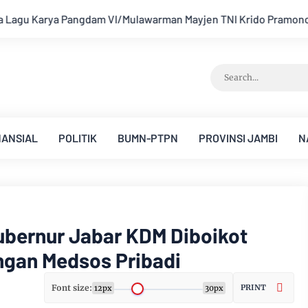
 Mayjen TNI Krido Pramono Jadi Ikon Singing Competition HUT 
NANSIAL
POLITIK
BUMN-PTPN
PROVINSI JAMBI
N
Gubernur Jabar KDM Diboikot
ngan Medsos Pribadi
Font size:
PRINT
12px
30px