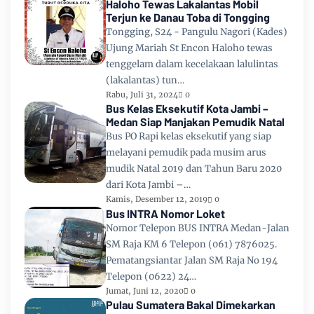
Haloho Tewas Lakalantas Mobil
Terjun ke Danau Toba di Tongging
Tongging, S24 - Pangulu Nagori (Kades)
Ujung Mariah St Encon Haloho tewas
tenggelam dalam kecelakaan lalulintas
(lakalantas) tun…
Rabu, Juli 31, 2024
0
Bus Kelas Eksekutif Kota Jambi –
Medan Siap Manjakan Pemudik Natal
Bus PO Rapi kelas eksekutif yang siap
melayani pemudik pada musim arus
mudik Natal 2019 dan Tahun Baru 2020
dari Kota Jambi –…
Kamis, Desember 12, 2019
0
Bus INTRA Nomor Loket
Nomor Telepon BUS INTRA Medan-Jalan
SM Raja KM 6 Telepon (061) 7876025.
Pematangsiantar Jalan SM Raja No 194
Telepon (0622) 24…
Jumat, Juni 12, 2020
0
Pulau Sumatera Bakal Dimekarkan