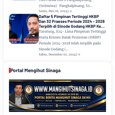
(Istimewa) Pangkalpinang, S2…
Senin, Mei 06, 2024
0
Daftar 5 Pimpinan Tertinggi HKBP
Dan 32 Praeses Periode 2024 - 2028
Terpilih di Sinode Godang HKBP Ke
67 Tahun 2024
Tarutung, S24- Lima Pimpinan Tertinggi
Huria Kristen Batak Protestan (HKBP)
Periode 2024-2028 telah terpilih pada
Sinode Godang (…
Sabtu, Desember 07, 2024
0
Portal Mengihut Sinaga