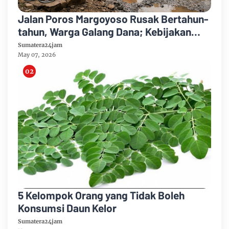
Jalan Poros Margoyoso Rusak Bertahun-
tahun, Warga Galang Dana; Kebijakan
Anggaran Pemkab Disorot
Sumatera24jam
May 07, 2026
5 Kelompok Orang yang Tidak Boleh
Konsumsi Daun Kelor
Sumatera24jam