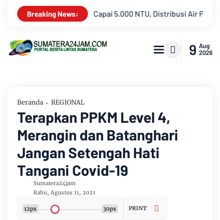
 Air PDAM Tirta Mayang di Sejumlah Wilayah Terganggu
Dua L
Breaking News:
9
Aug
2026
Beranda
REGIONAL
Terapkan PPKM Level 4,
Merangin dan Batanghari
Jangan Setengah Hati
Tangani Covid-19
Sumatera24jam
Rabu, Agustus 11, 2021
PRINT
12px
30px