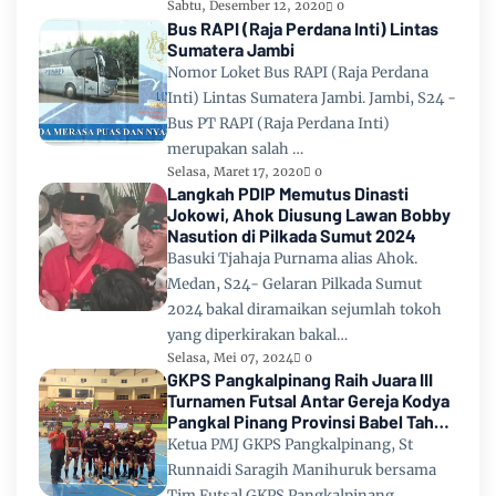
Sabtu, Desember 12, 2020
0
Bus RAPI (Raja Perdana Inti) Lintas
Sumatera Jambi
Nomor Loket Bus RAPI (Raja Perdana
Inti) Lintas Sumatera Jambi. Jambi, S24 -
Bus PT RAPI (Raja Perdana Inti)
merupakan salah …
Selasa, Maret 17, 2020
0
Langkah PDIP Memutus Dinasti
Jokowi, Ahok Diusung Lawan Bobby
Nasution di Pilkada Sumut 2024
Basuki Tjahaja Purnama alias Ahok.
Medan, S24- Gelaran Pilkada Sumut
2024 bakal diramaikan sejumlah tokoh
yang diperkirakan bakal…
Selasa, Mei 07, 2024
0
GKPS Pangkalpinang Raih Juara III
Turnamen Futsal Antar Gereja Kodya
Pangkal Pinang Provinsi Babel Tahun
2024
Ketua PMJ GKPS Pangkalpinang, St
Runnaidi Saragih Manihuruk bersama
Tim Futsal GKPS Pangkalpinang.