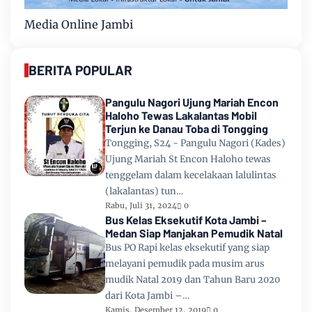
Media Online Jambi
BERITA POPULAR
Pangulu Nagori Ujung Mariah Encon
Haloho Tewas Lakalantas Mobil
Terjun ke Danau Toba di Tongging
Tongging, S24 - Pangulu Nagori (Kades)
Ujung Mariah St Encon Haloho tewas
tenggelam dalam kecelakaan lalulintas
(lakalantas) tun…
Rabu, Juli 31, 2024
0
Bus Kelas Eksekutif Kota Jambi –
Medan Siap Manjakan Pemudik Natal
Bus PO Rapi kelas eksekutif yang siap
melayani pemudik pada musim arus
mudik Natal 2019 dan Tahun Baru 2020
dari Kota Jambi –…
Kamis, Desember 12, 2019
0