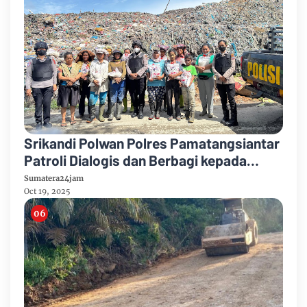
Srikandi Polwan Polres Pamatangsiantar
Patroli Dialogis dan Berbagi kepada
Masyarakat Tanjung Pinggir
Sumatera24jam
Oct 19, 2025