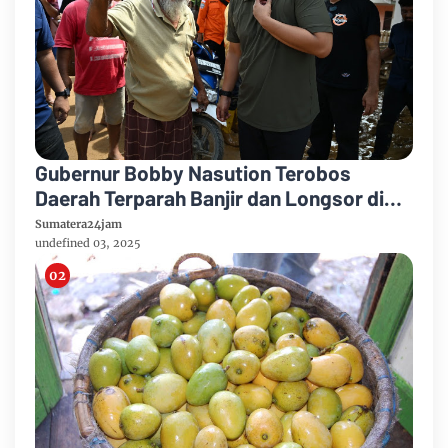
Gubernur Bobby Nasution Terobos
Daerah Terparah Banjir dan Longsor di
Tapteng
Sumatera24jam
undefined 03, 2025