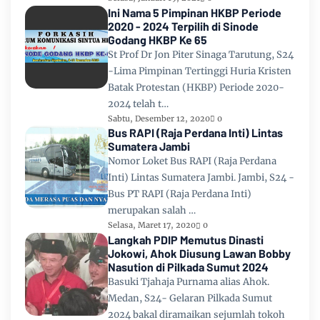
Ini Nama 5 Pimpinan HKBP Periode
2020 - 2024 Terpilih di Sinode
Godang HKBP Ke 65
St Prof Dr Jon Piter Sinaga Tarutung, S24
-Lima Pimpinan Tertinggi Huria Kristen
Batak Protestan (HKBP) Periode 2020-
2024 telah t…
Sabtu, Desember 12, 2020
0
Bus RAPI (Raja Perdana Inti) Lintas
Sumatera Jambi
Nomor Loket Bus RAPI (Raja Perdana
Inti) Lintas Sumatera Jambi. Jambi, S24 -
Bus PT RAPI (Raja Perdana Inti)
merupakan salah …
Selasa, Maret 17, 2020
0
Langkah PDIP Memutus Dinasti
Jokowi, Ahok Diusung Lawan Bobby
Nasution di Pilkada Sumut 2024
Basuki Tjahaja Purnama alias Ahok.
Medan, S24- Gelaran Pilkada Sumut
2024 bakal diramaikan sejumlah tokoh