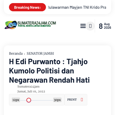
Pramono Jadi Ikon Singing Competition HUT Ke-81 RI
Kejat
Breaking News:
8
Aug
2026
Beranda
SENATOR JAMBI
H Edi Purwanto : Tjahjo
Kumolo Politisi dan
Negarawan Rendah Hati
Sumatera24jam
Jumat, Juli 01, 2022
PRINT
12px
30px