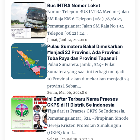
Bus INTRA Nomor Loket
Nomor Telepon BUS INTRA Medan-Jalan
SM Raja KM 6 Telepon (061) 7876025.
Pematangsiantar Jalan SM Raja No 194
Telepon (0622) 24…
Jumat, Juni 12, 2020
0
Pulau Sumatera Bakal Dimekarkan
Menjadi 23 Provinsi, Ada Provinsi
Toba Raya dan Provinsi Tapanuli
Pulau Sumatera. Jambi, S24- Pulau
Sumatera yang saat ini terbagi menjadi
10 Provinsi, akan dimekarkan menjadi 23
provinsi. Seban…
Senin, Mei 06, 2024
0
Ini Daftar Terbaru Nama Praeses
GKPS di 11 Distrik Se Indonesia
Tiga dari 11 Praeses GKPS Se Indonesia.
Pematangsiantar, S24 -Pimpinan Sinode
Gereja Kristen Protestan Simalungun
(GKPS) kini t…
Selasa, Januari 19, 2021
0