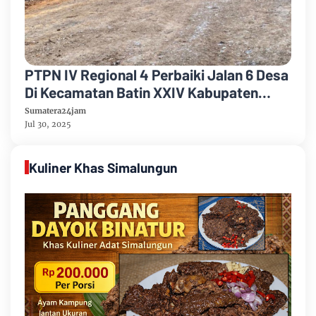
PTPN IV Regional 4 Perbaiki Jalan 6 Desa
Di Kecamatan Batin XXIV Kabupaten
Batang Hari Untuk Meningkatkan
Sumatera24jam
Ekonomi Masyarakat
Jul 30, 2025
Kuliner Khas Simalungun