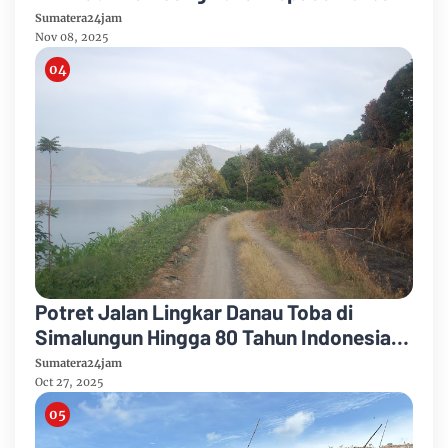
Kebakaran Desa Sidaji
Sumatera24jam
Nov 08, 2025
Potret Jalan Lingkar Danau Toba di
Simalungun Hingga 80 Tahun Indonesia
Merdeka
Sumatera24jam
Oct 27, 2025