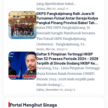
yang diperkirakan bakal…
Selasa, Mei 07, 2024
0
GKPS Pangkalpinang Raih Juara III
Turnamen Futsal Antar Gereja Kodya
Pangkal Pinang Provinsi Babel Tahun
2024
Ketua PMJ GKPS Pangkalpinang, St
Runnaidi Saragih Manihuruk bersama
Tim Futsal GKPS Pangkalpinang.
(Istimewa) Pangkalpinang, S2…
Senin, Mei 06, 2024
0
Daftar 5 Pimpinan Tertinggi HKBP
Dan 32 Praeses Periode 2024 - 2028
Terpilih di Sinode Godang HKBP Ke
67 Tahun 2024
Tarutung, S24- Lima Pimpinan Tertinggi
Huria Kristen Batak Protestan (HKBP)
Periode 2024-2028 telah terpilih pada
Sinode Godang (…
Sabtu, Desember 07, 2024
0
Portal Mengihut Sinaga