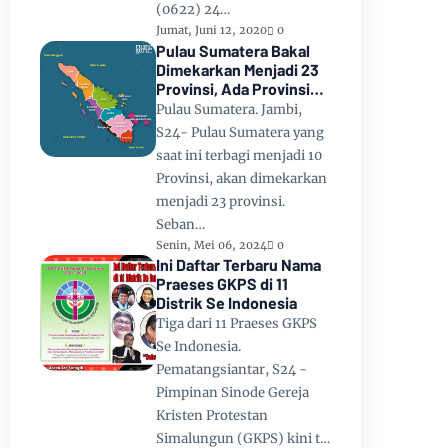
(0622) 24…
Jumat, Juni 12, 2020
0
Pulau Sumatera Bakal
Dimekarkan Menjadi 23
Provinsi, Ada Provinsi
Toba Raya dan Provinsi
Pulau Sumatera. Jambi,
Tapanuli
S24- Pulau Sumatera yang
saat ini terbagi menjadi 10
Provinsi, akan dimekarkan
menjadi 23 provinsi.
Seban…
Senin, Mei 06, 2024
0
Ini Daftar Terbaru Nama
Praeses GKPS di 11
Distrik Se Indonesia
Tiga dari 11 Praeses GKPS
Se Indonesia.
Pematangsiantar, S24 -
Pimpinan Sinode Gereja
Kristen Protestan
Simalungun (GKPS) kini t…