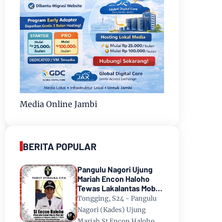
Media Online Jambi
BERITA POPULAR
Pangulu Nagori Ujung
Mariah Encon Haloho
Tewas Lakalantas Mobil
Terjun ke Danau Toba di
Tongging, S24 - Pangulu
Tongging
Nagori (Kades) Ujung
Mariah St Encon Haloho