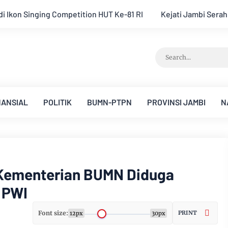
RI
Kejati Jambi Serahkan Dua Tersangka Korupsi Pengadaa
NANSIAL
POLITIK
BUMN-PTPN
PROVINSI JAMBI
N
h Kementerian BUMN Diduga
 PWI
Font size:
PRINT
12px
30px