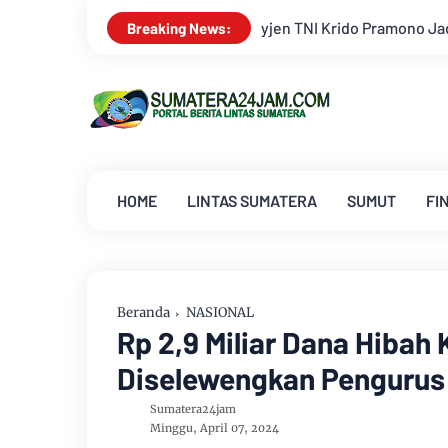
n TNI Krido Pramono Jadi Ikon Singing Competition HUT Ke-81 
Breaking News:
HOME
LINTAS SUMATERA
SUMUT
FI
Beranda
NASIONAL
Rp 2,9 Miliar Dana Hiba
Diselewengkan Pengurus
Sumatera24jam
Minggu, April 07, 2024