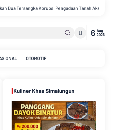
n Tanah Akses Pelabuhan Ujung Jabung Ke Penuntut Umum
P
6
Aug
2026
ASIONAL
OTOMOTIF
Kuliner Khas Simalungun