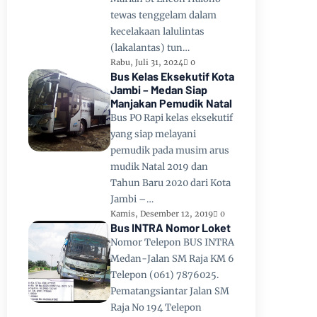
tewas tenggelam dalam
kecelakaan lalulintas
(lakalantas) tun…
Rabu, Juli 31, 2024
0
Bus Kelas Eksekutif Kota
Jambi – Medan Siap
Manjakan Pemudik Natal
Bus PO Rapi kelas eksekutif
yang siap melayani
pemudik pada musim arus
mudik Natal 2019 dan
Tahun Baru 2020 dari Kota
Jambi –…
Kamis, Desember 12, 2019
0
Bus INTRA Nomor Loket
Nomor Telepon BUS INTRA
Medan-Jalan SM Raja KM 6
Telepon (061) 7876025.
Pematangsiantar Jalan SM
Raja No 194 Telepon