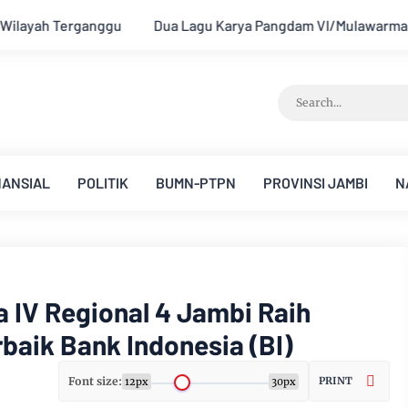
a Pangdam VI/Mulawarman Mayjen TNI Krido Pramono Jadi Ikon S
NANSIAL
POLITIK
BUMN-PTPN
PROVINSI JAMBI
N
 IV Regional 4 Jambi Raih
rbaik Bank Indonesia (BI)
Font size:
PRINT
12px
30px