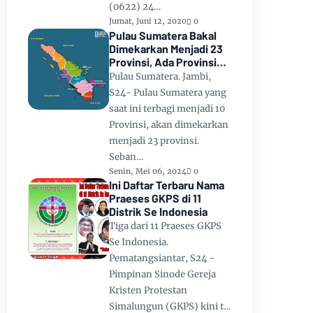
(0622) 24…
Jumat, Juni 12, 2020
0
Pulau Sumatera Bakal
Dimekarkan Menjadi 23
Provinsi, Ada Provinsi
Toba Raya dan Provinsi
Pulau Sumatera. Jambi,
Tapanuli
S24- Pulau Sumatera yang
saat ini terbagi menjadi 10
Provinsi, akan dimekarkan
menjadi 23 provinsi.
Seban…
Senin, Mei 06, 2024
0
Ini Daftar Terbaru Nama
Praeses GKPS di 11
Distrik Se Indonesia
Tiga dari 11 Praeses GKPS
Se Indonesia.
Pematangsiantar, S24 -
Pimpinan Sinode Gereja
Kristen Protestan
Simalungun (GKPS) kini t…