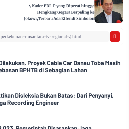
4 Kader PDI-P yang Dipecat hingga
Hengkang Gegara Berpaling ke
Jokowi,Terbaru Ada Effendi Simbolon
Dilakukan, Proyek Cable Car Danau Toba Masih
ebasan BPHTB di Sebagian Lahan
tikan Disleksia Bukan Batas: Dari Penyanyi,
gga Recording Engineer
8.023, Pemerintah Disarankan Jaga