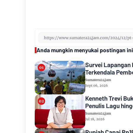
Anda mungkin menyukai postingan ini
Survei Lapangan 
Terkendala Pemb
Sumatera24jam
Sept 06, 2026
Kenneth Trevi Buk
Penulis Lagu hin
Sumatera24jam
Jul 18, 2026
Rupiah Capai Rp1