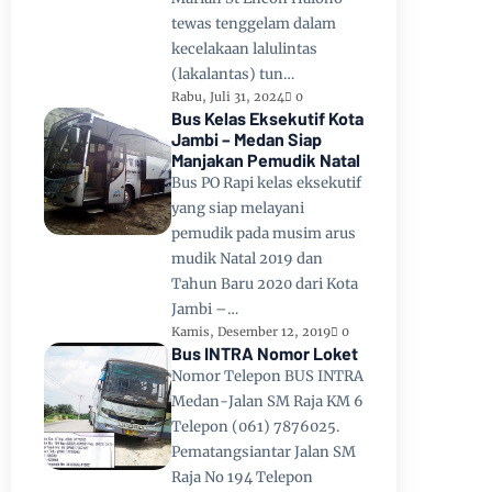
tewas tenggelam dalam
kecelakaan lalulintas
(lakalantas) tun…
Rabu, Juli 31, 2024
0
Bus Kelas Eksekutif Kota
Jambi – Medan Siap
Manjakan Pemudik Natal
Bus PO Rapi kelas eksekutif
yang siap melayani
pemudik pada musim arus
mudik Natal 2019 dan
Tahun Baru 2020 dari Kota
Jambi –…
Kamis, Desember 12, 2019
0
Bus INTRA Nomor Loket
Nomor Telepon BUS INTRA
Medan-Jalan SM Raja KM 6
Telepon (061) 7876025.
Pematangsiantar Jalan SM
Raja No 194 Telepon