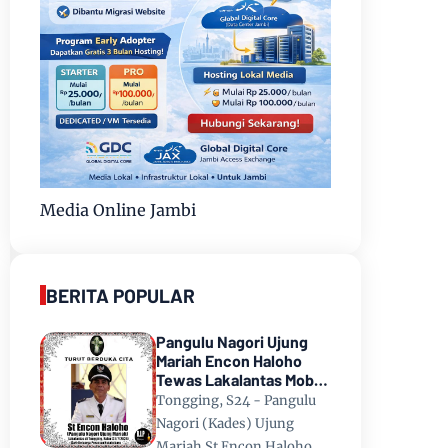
Media Online Jambi
BERITA POPULAR
Pangulu Nagori Ujung
Mariah Encon Haloho
Tewas Lakalantas Mobil
Terjun ke Danau Toba di
Tongging, S24 - Pangulu
Tongging
Nagori (Kades) Ujung
Mariah St Encon Haloho