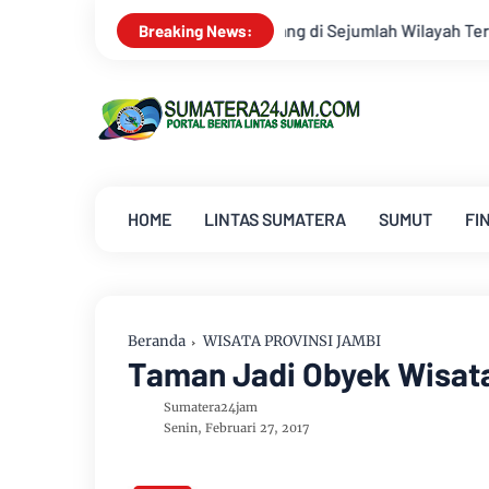
ang di Sejumlah Wilayah Terganggu
Dua Lagu Karya Pangdam V
Breaking News:
HOME
LINTAS SUMATERA
SUMUT
FI
Beranda
WISATA PROVINSI JAMBI
Taman Jadi Obyek Wisata
Sumatera24jam
Senin, Februari 27, 2017