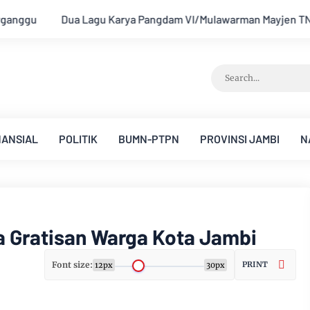
I/Mulawarman Mayjen TNI Krido Pramono Jadi Ikon Singing Com
NANSIAL
POLITIK
BUMN-PTPN
PROVINSI JAMBI
N
 Gratisan Warga Kota Jambi
Font size:
PRINT
12px
30px