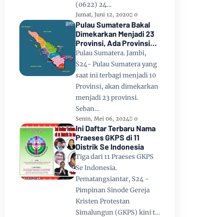
(0622) 24…
Jumat, Juni 12, 2020
0
Pulau Sumatera Bakal
Dimekarkan Menjadi 23
Provinsi, Ada Provinsi
Toba Raya dan Provinsi
Pulau Sumatera. Jambi,
Tapanuli
S24- Pulau Sumatera yang
saat ini terbagi menjadi 10
Provinsi, akan dimekarkan
menjadi 23 provinsi.
Seban…
Senin, Mei 06, 2024
0
Ini Daftar Terbaru Nama
Praeses GKPS di 11
Distrik Se Indonesia
Tiga dari 11 Praeses GKPS
Se Indonesia.
Pematangsiantar, S24 -
Pimpinan Sinode Gereja
Kristen Protestan
Simalungun (GKPS) kini t…