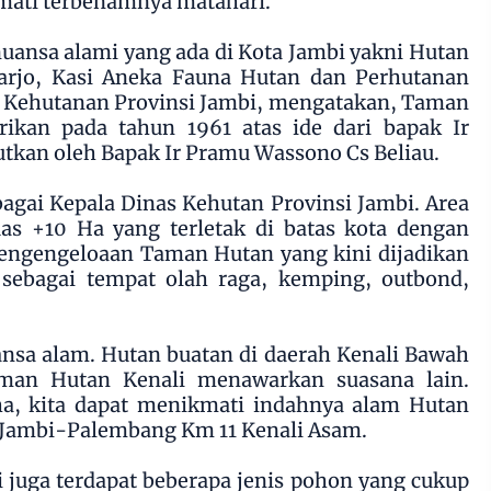
mati terbenamnya matahari.
rnuansa alami yang ada di Kota Jambi yakni Hutan
harjo, Kasi Aneka Fauna Hutan dan Perhutanan
s Kehutanan Provinsi Jambi, mengatakan, Taman
rikan pada tahun 1961 atas ide dari bapak Ir
jutkan oleh Bapak Ir Pramu Wassono Cs Beliau.
bagai Kepala Dinas Kehutan Provinsi Jambi. Area
as +10 Ha yang terletak di batas kota dengan
engengeloaan Taman Hutan yang kini dijadikan
 sebagai tempat olah raga, kemping, outbond,
sa alam. Hutan buatan di daerah Kenali Bawah
man Hutan Kenali menawarkan suasana lain.
ha, kita dapat menikmati indahnya alam Hutan
l Jambi-Palembang Km 11 Kenali Asam.
ni juga terdapat beberapa jenis pohon yang cukup