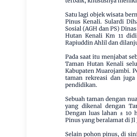
terbaik, khususnya menik
Satu lagi objek wisata be
Pinus Kenali. Sulardi Di
Sosial (AGH dan PS) Dina
Hutan Kenali Km 11 didi
Rapiuddin Ahlil dan dilan
Pada saat itu menjabat se
Taman Hutan Kenali selu
Kabupaten Muarojambi. P
taman rekreasi dan juga
pendidikan.
Sebuah taman dengan nuan
yang dikenal dengan Ta
Dengan luas lahan ± 10 
Pinus yang beralamat di J
Selain pohon pinus, di si