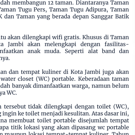
 sudah membangun 12 taman. Diantaranya Taman
Taman Tugu Pers, Taman Tugu Adipura, Taman
 dan Taman yang berada depan Sanggar Batik
u akan dilengkapi wifi gratis. Khusus di Taman
a Jambi akan melengkapi dengan fasilitas-
anfaatkan anak muda. Seperti alat band dan
nya.
n dan tempat kuliner di Kota Jambi juga akan
water closet (WC) portable. Keberadaan taman
sudah banyak dimanfaatkan warga, namun belum
ya WC.
 tersebut tidak dilengkapi dengan toilet (WC),
ngin ke toilet menjadi kesulitan. Atas dasar ini,
na membuat toilet portable disejumlah tempat
apa titik lokasi yang akan dipasang wc portable
man maupun lokasi tempat-tempat kuliner. Tahun