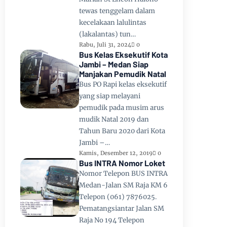
tewas tenggelam dalam
kecelakaan lalulintas
(lakalantas) tun…
Rabu, Juli 31, 2024
0
Bus Kelas Eksekutif Kota
Jambi – Medan Siap
Manjakan Pemudik Natal
Bus PO Rapi kelas eksekutif
yang siap melayani
pemudik pada musim arus
mudik Natal 2019 dan
Tahun Baru 2020 dari Kota
Jambi –…
Kamis, Desember 12, 2019
0
Bus INTRA Nomor Loket
Nomor Telepon BUS INTRA
Medan-Jalan SM Raja KM 6
Telepon (061) 7876025.
Pematangsiantar Jalan SM
Raja No 194 Telepon