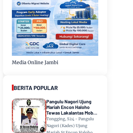
Media Online Jambi
BERITA POPULAR
Pangulu Nagori Ujung
Mariah Encon Haloho
Tewas Lakalantas Mobil
Terjun ke Danau Toba di
Tongging, S24 - Pangulu
Tongging
Nagori (Kades) Ujung
Mariah St Encon Haloho