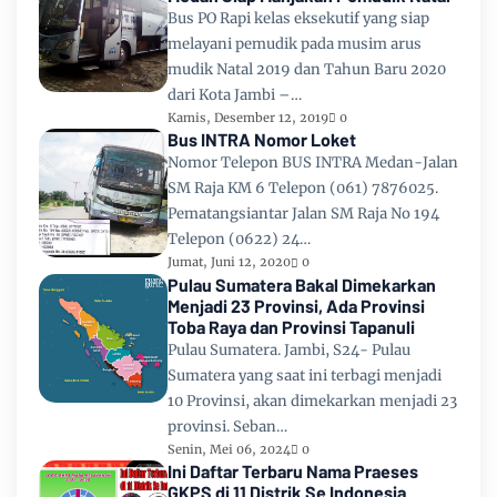
Bus PO Rapi kelas eksekutif yang siap
melayani pemudik pada musim arus
mudik Natal 2019 dan Tahun Baru 2020
dari Kota Jambi –…
Kamis, Desember 12, 2019
0
Bus INTRA Nomor Loket
Nomor Telepon BUS INTRA Medan-Jalan
SM Raja KM 6 Telepon (061) 7876025.
Pematangsiantar Jalan SM Raja No 194
Telepon (0622) 24…
Jumat, Juni 12, 2020
0
Pulau Sumatera Bakal Dimekarkan
Menjadi 23 Provinsi, Ada Provinsi
Toba Raya dan Provinsi Tapanuli
Pulau Sumatera. Jambi, S24- Pulau
Sumatera yang saat ini terbagi menjadi
10 Provinsi, akan dimekarkan menjadi 23
provinsi. Seban…
Senin, Mei 06, 2024
0
Ini Daftar Terbaru Nama Praeses
GKPS di 11 Distrik Se Indonesia