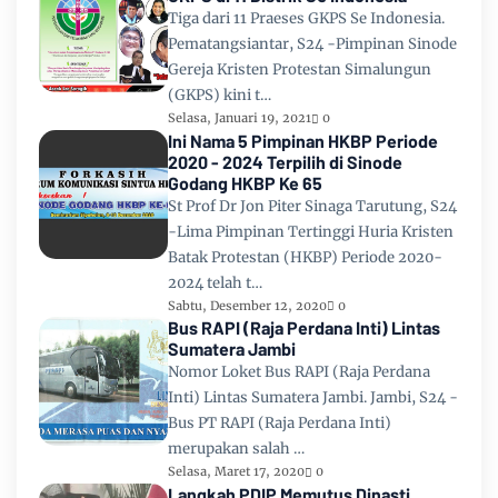
Tiga dari 11 Praeses GKPS Se Indonesia.
Pematangsiantar, S24 -Pimpinan Sinode
Gereja Kristen Protestan Simalungun
(GKPS) kini t…
Selasa, Januari 19, 2021
0
Ini Nama 5 Pimpinan HKBP Periode
2020 - 2024 Terpilih di Sinode
Godang HKBP Ke 65
St Prof Dr Jon Piter Sinaga Tarutung, S24
-Lima Pimpinan Tertinggi Huria Kristen
Batak Protestan (HKBP) Periode 2020-
2024 telah t…
Sabtu, Desember 12, 2020
0
Bus RAPI (Raja Perdana Inti) Lintas
Sumatera Jambi
Nomor Loket Bus RAPI (Raja Perdana
Inti) Lintas Sumatera Jambi. Jambi, S24 -
Bus PT RAPI (Raja Perdana Inti)
merupakan salah …
Selasa, Maret 17, 2020
0
Langkah PDIP Memutus Dinasti