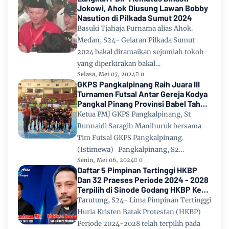
Jokowi, Ahok Diusung Lawan Bobby
Nasution di Pilkada Sumut 2024
Basuki Tjahaja Purnama alias Ahok.
Medan, S24- Gelaran Pilkada Sumut
2024 bakal diramaikan sejumlah tokoh
yang diperkirakan bakal…
Selasa, Mei 07, 2024
0
GKPS Pangkalpinang Raih Juara III
Turnamen Futsal Antar Gereja Kodya
Pangkal Pinang Provinsi Babel Tahun
2024
Ketua PMJ GKPS Pangkalpinang, St
Runnaidi Saragih Manihuruk bersama
Tim Futsal GKPS Pangkalpinang.
(Istimewa) Pangkalpinang, S2…
Senin, Mei 06, 2024
0
Daftar 5 Pimpinan Tertinggi HKBP
Dan 32 Praeses Periode 2024 - 2028
Terpilih di Sinode Godang HKBP Ke
67 Tahun 2024
Tarutung, S24- Lima Pimpinan Tertinggi
Huria Kristen Batak Protestan (HKBP)
Periode 2024-2028 telah terpilih pada