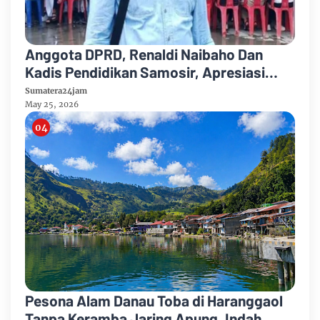
Anggota DPRD, Renaldi Naibaho Dan
Kadis Pendidikan Samosir, Apresiasi
Spensap Smart Bermazmur SMP N I
Sumatera24jam
Pangururan.
May 25, 2026
Pesona Alam Danau Toba di Haranggaol
Tanpa Keramba Jaring Apung, Indah