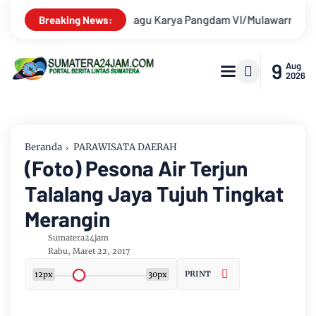
ayjen TNI Krido Pramono Jadi Ikon Singing Competition HUT Ke
Breaking News:
9
Aug
2026
Beranda
PARAWISATA DAERAH
(Foto) Pesona Air Terjun
Talalang Jaya Tujuh Tingkat
Merangin
Sumatera24jam
Rabu, Maret 22, 2017
PRINT
12px
30px