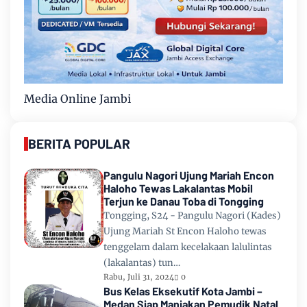
Media Online Jambi
BERITA POPULAR
Pangulu Nagori Ujung Mariah Encon
Haloho Tewas Lakalantas Mobil
Terjun ke Danau Toba di Tongging
Tongging, S24 - Pangulu Nagori (Kades)
Ujung Mariah St Encon Haloho tewas
tenggelam dalam kecelakaan lalulintas
(lakalantas) tun…
Rabu, Juli 31, 2024
0
Bus Kelas Eksekutif Kota Jambi –
Medan Siap Manjakan Pemudik Natal