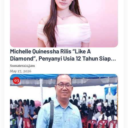
Michelle Quinessha Rilis “Like A
Diamond”, Penyanyi Usia 12 Tahun Siap
Go Internasional
Sumatera24jam
May 27, 2026