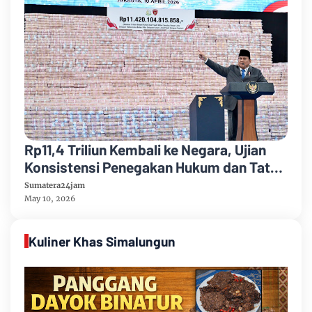
Rp11,4 Triliun Kembali ke Negara, Ujian
Konsistensi Penegakan Hukum dan Tata
Kelola SDA
Sumatera24jam
May 10, 2026
Kuliner Khas Simalungun