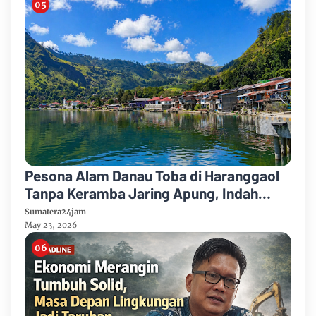
Pesona Alam Danau Toba di Haranggaol
Tanpa Keramba Jaring Apung, Indah
Memesona
Sumatera24jam
May 23, 2026