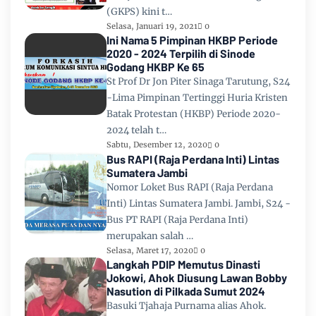
(GKPS) kini t…
Selasa, Januari 19, 2021
0
Ini Nama 5 Pimpinan HKBP Periode
2020 - 2024 Terpilih di Sinode
Godang HKBP Ke 65
St Prof Dr Jon Piter Sinaga Tarutung, S24
-Lima Pimpinan Tertinggi Huria Kristen
Batak Protestan (HKBP) Periode 2020-
2024 telah t…
Sabtu, Desember 12, 2020
0
Bus RAPI (Raja Perdana Inti) Lintas
Sumatera Jambi
Nomor Loket Bus RAPI (Raja Perdana
Inti) Lintas Sumatera Jambi. Jambi, S24 -
Bus PT RAPI (Raja Perdana Inti)
merupakan salah …
Selasa, Maret 17, 2020
0
Langkah PDIP Memutus Dinasti
Jokowi, Ahok Diusung Lawan Bobby
Nasution di Pilkada Sumut 2024
Basuki Tjahaja Purnama alias Ahok.