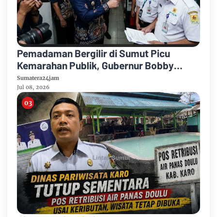
Pemadaman Bergilir di Sumut Picu
Kemarahan Publik, Gubernur Bobby
Nasution Desak PLN Perbaiki Komunikasi
Sumatera24jam
dan Penuhi Hak Pelanggan
Jul 08, 2026