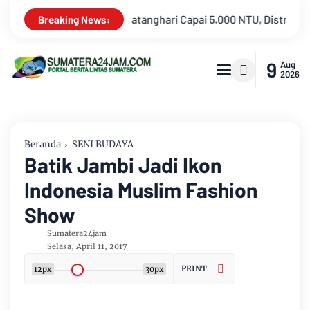
 Distribusi Air PDAM Tirta Mayang di Sejumlah Wilayah Tergangg
Breaking News:
9
Aug
2026
Beranda
SENI BUDAYA
Batik Jambi Jadi Ikon
Indonesia Muslim Fashion
Show
Sumatera24jam
Selasa, April 11, 2017
PRINT
12px
30px