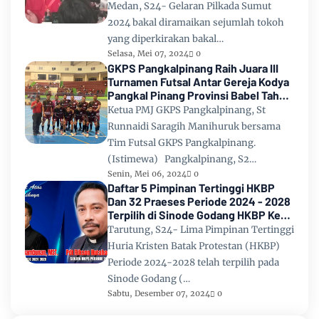
Medan, S24- Gelaran Pilkada Sumut
2024 bakal diramaikan sejumlah tokoh
yang diperkirakan bakal…
Selasa, Mei 07, 2024
0
GKPS Pangkalpinang Raih Juara III
Turnamen Futsal Antar Gereja Kodya
Pangkal Pinang Provinsi Babel Tahun
2024
Ketua PMJ GKPS Pangkalpinang, St
Runnaidi Saragih Manihuruk bersama
Tim Futsal GKPS Pangkalpinang.
(Istimewa) Pangkalpinang, S2…
Senin, Mei 06, 2024
0
Daftar 5 Pimpinan Tertinggi HKBP
Dan 32 Praeses Periode 2024 - 2028
Terpilih di Sinode Godang HKBP Ke
67 Tahun 2024
Tarutung, S24- Lima Pimpinan Tertinggi
Huria Kristen Batak Protestan (HKBP)
Periode 2024-2028 telah terpilih pada
Sinode Godang (…
Sabtu, Desember 07, 2024
0