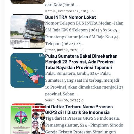
dari Kota Jambi –…
Kamis, Desember 12, 2019
0
Bus INTRA Nomor Loket
Nomor Telepon BUS INTRA Medan-Jalan
SM Raja KM 6 Telepon (061) 7876025.
Pematangsiantar Jalan SM Raja No 194
Telepon (0622) 24…
Jumat, Juni 12, 2020
0
Pulau Sumatera Bakal Dimekarkan
Menjadi 23 Provinsi, Ada Provinsi
Toba Raya dan Provinsi Tapanuli
Pulau Sumatera. Jambi, S24- Pulau
Sumatera yang saat ini terbagi menjadi
10 Provinsi, akan dimekarkan menjadi 23
provinsi. Seban…
Senin, Mei 06, 2024
0
Ini Daftar Terbaru Nama Praeses
GKPS di 11 Distrik Se Indonesia
Tiga dari 11 Praeses GKPS Se Indonesia.
Pematangsiantar, S24 -Pimpinan Sinode
Gereja Kristen Protestan Simalungun