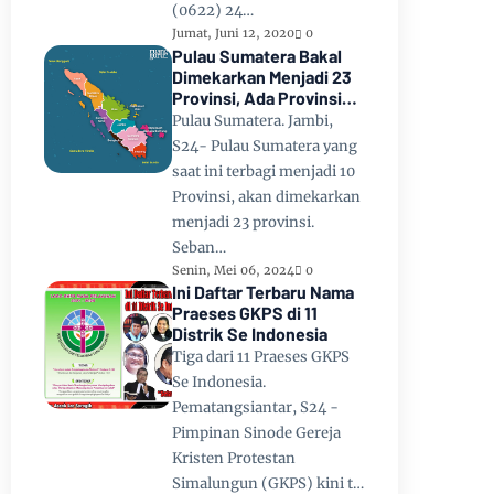
(0622) 24…
Jumat, Juni 12, 2020
0
Pulau Sumatera Bakal
Dimekarkan Menjadi 23
Provinsi, Ada Provinsi
Toba Raya dan Provinsi
Pulau Sumatera. Jambi,
Tapanuli
S24- Pulau Sumatera yang
saat ini terbagi menjadi 10
Provinsi, akan dimekarkan
menjadi 23 provinsi.
Seban…
Senin, Mei 06, 2024
0
Ini Daftar Terbaru Nama
Praeses GKPS di 11
Distrik Se Indonesia
Tiga dari 11 Praeses GKPS
Se Indonesia.
Pematangsiantar, S24 -
Pimpinan Sinode Gereja
Kristen Protestan
Simalungun (GKPS) kini t…