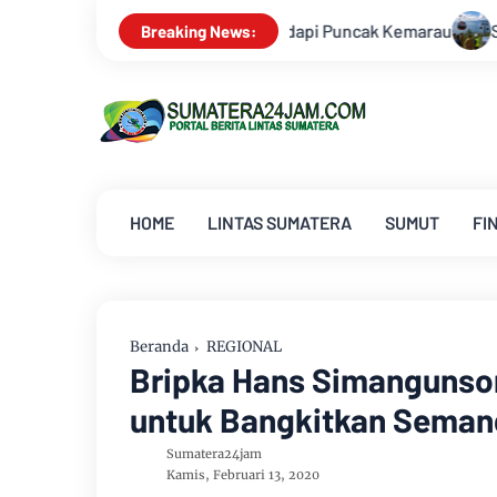
adapi Puncak Kemarau
Survei Lapangan Dilakukan, Proyek C
Breaking News:
HOME
LINTAS SUMATERA
SUMUT
FI
Beranda
REGIONAL
Bripka Hans Simangunso
untuk Bangkitkan Seman
Sumatera24jam
Kamis, Februari 13, 2020