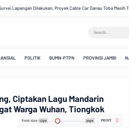
able Car Danau Toba Masih Terkendala Pembebasan BPHTB di Seb
NANSIAL
POLITIK
BUMN-PTPN
PROVINSI JAMBI
N
ng, Ciptakan Lagu Mandarin
gat Warga Wuhan, Tiongkok
Font size:
PRINT
12px
30px