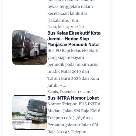
tewas tenggelam dalam
kecelakaan lalulintas
(lakalantas) tun…
Rabu, Juli 31, 2024
0
Bus Kelas Eksekutif Kota
Jambi – Medan Siap
Manjakan Pemudik Natal
Bus PO Rapi kelas eksekutif
yang siap melayani
pemudik pada musim arus
mudik Natal 2019 dan
Tahun Baru 2020 dari Kota
Jambi –…
Kamis, Desember 12, 2019
0
Bus INTRA Nomor Loket
Nomor Telepon BUS INTRA
Medan-Jalan SM Raja KM 6
Telepon (061) 7876025.
Pematangsiantar Jalan SM
Raja No 194 Telepon