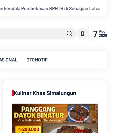
agian Lahan
Kemarau Memuncak, Debit Sungai Batanghari Te
7
Aug
2026
ASIONAL
OTOMOTIF
Kuliner Khas Simalungun