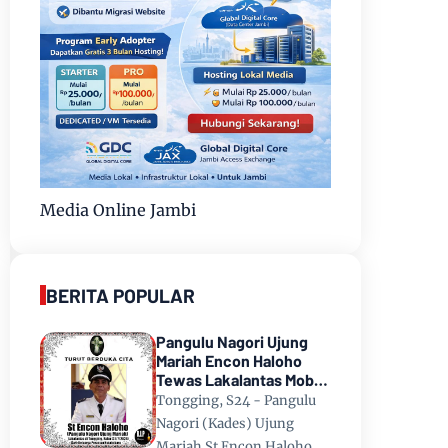
Media Online Jambi
BERITA POPULAR
Pangulu Nagori Ujung
Mariah Encon Haloho
Tewas Lakalantas Mobil
Terjun ke Danau Toba di
Tongging, S24 - Pangulu
Tongging
Nagori (Kades) Ujung
Mariah St Encon Haloho