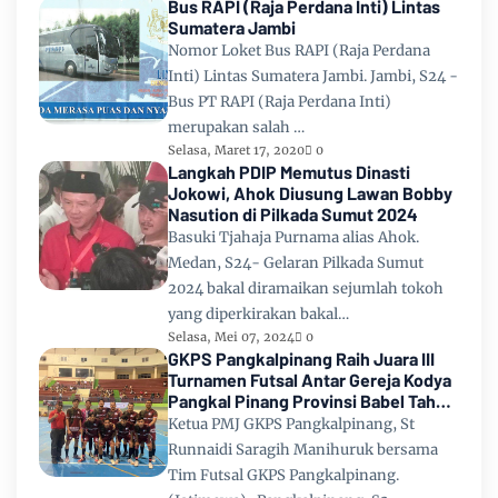
Bus RAPI (Raja Perdana Inti) Lintas
Sumatera Jambi
Nomor Loket Bus RAPI (Raja Perdana
Inti) Lintas Sumatera Jambi. Jambi, S24 -
Bus PT RAPI (Raja Perdana Inti)
merupakan salah …
Selasa, Maret 17, 2020
0
Langkah PDIP Memutus Dinasti
Jokowi, Ahok Diusung Lawan Bobby
Nasution di Pilkada Sumut 2024
Basuki Tjahaja Purnama alias Ahok.
Medan, S24- Gelaran Pilkada Sumut
2024 bakal diramaikan sejumlah tokoh
yang diperkirakan bakal…
Selasa, Mei 07, 2024
0
GKPS Pangkalpinang Raih Juara III
Turnamen Futsal Antar Gereja Kodya
Pangkal Pinang Provinsi Babel Tahun
2024
Ketua PMJ GKPS Pangkalpinang, St
Runnaidi Saragih Manihuruk bersama
Tim Futsal GKPS Pangkalpinang.