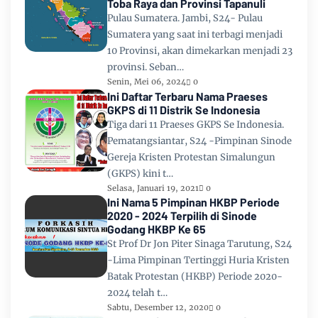
Toba Raya dan Provinsi Tapanuli
Pulau Sumatera. Jambi, S24- Pulau
Sumatera yang saat ini terbagi menjadi
10 Provinsi, akan dimekarkan menjadi 23
provinsi. Seban…
Senin, Mei 06, 2024
0
Ini Daftar Terbaru Nama Praeses
GKPS di 11 Distrik Se Indonesia
Tiga dari 11 Praeses GKPS Se Indonesia.
Pematangsiantar, S24 -Pimpinan Sinode
Gereja Kristen Protestan Simalungun
(GKPS) kini t…
Selasa, Januari 19, 2021
0
Ini Nama 5 Pimpinan HKBP Periode
2020 - 2024 Terpilih di Sinode
Godang HKBP Ke 65
St Prof Dr Jon Piter Sinaga Tarutung, S24
-Lima Pimpinan Tertinggi Huria Kristen
Batak Protestan (HKBP) Periode 2020-
2024 telah t…
Sabtu, Desember 12, 2020
0