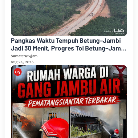
Pangkas Waktu Tempuh Betung–Jambi
Jadi 30 Menit, Progres Tol Betung–Jambi
Seksi 1B Ditargetkan Rampung 2027
Sumatera24jam
Aug 24, 2026