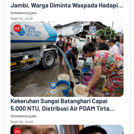
Jambi, Warga Diminta Waspada Hadapi
Puncak Kemarau
Sumatera24jam
Sept 07, 2026
Kekeruhan Sungai Batanghari Capai
5.000 NTU, Distribusi Air PDAM Tirta
Mayang di Sejumlah Wilayah Terganggu
Sumatera24jam
Sept 06, 2026