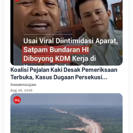
Koalisi Pejalan Kaki Desak Pemeriksaan
Terbuka, Kasus Dugaan Persekusi
Satpam Bundaran HI Bergulir ke Ranah
Sumatera24jam
Etik dan Hukum
Aug 26, 2026