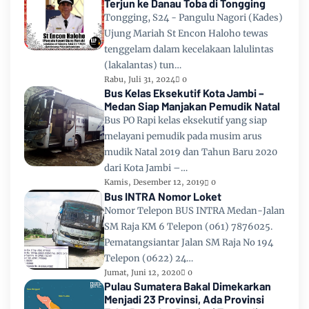
Terjun ke Danau Toba di Tongging
Tongging, S24 - Pangulu Nagori (Kades)
Ujung Mariah St Encon Haloho tewas
tenggelam dalam kecelakaan lalulintas
(lakalantas) tun…
Rabu, Juli 31, 2024
0
Bus Kelas Eksekutif Kota Jambi –
Medan Siap Manjakan Pemudik Natal
Bus PO Rapi kelas eksekutif yang siap
melayani pemudik pada musim arus
mudik Natal 2019 dan Tahun Baru 2020
dari Kota Jambi –…
Kamis, Desember 12, 2019
0
Bus INTRA Nomor Loket
Nomor Telepon BUS INTRA Medan-Jalan
SM Raja KM 6 Telepon (061) 7876025.
Pematangsiantar Jalan SM Raja No 194
Telepon (0622) 24…
Jumat, Juni 12, 2020
0
Pulau Sumatera Bakal Dimekarkan
Menjadi 23 Provinsi, Ada Provinsi