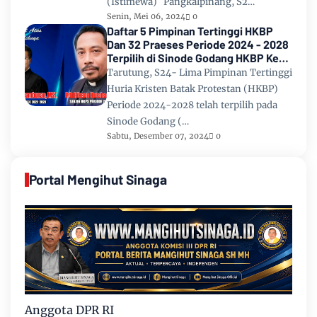
(Istimewa) Pangkalpinang, S2…
Senin, Mei 06, 2024
0
Daftar 5 Pimpinan Tertinggi HKBP
Dan 32 Praeses Periode 2024 - 2028
Terpilih di Sinode Godang HKBP Ke
67 Tahun 2024
Tarutung, S24- Lima Pimpinan Tertinggi
Huria Kristen Batak Protestan (HKBP)
Periode 2024-2028 telah terpilih pada
Sinode Godang (…
Sabtu, Desember 07, 2024
0
Portal Mengihut Sinaga
Anggota DPR RI