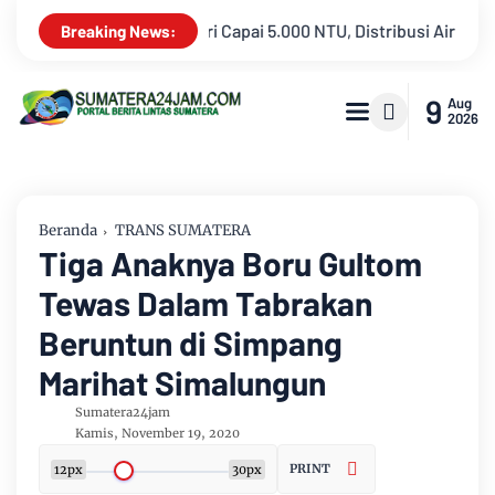
usi Air PDAM Tirta Mayang di Sejumlah Wilayah Terganggu
D
Breaking News:
9
Aug
2026
Beranda
TRANS SUMATERA
Tiga Anaknya Boru Gultom
Tewas Dalam Tabrakan
Beruntun di Simpang
Marihat Simalungun
Sumatera24jam
Kamis, November 19, 2020
PRINT
12px
30px