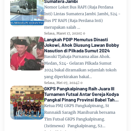
Sumatera Jambi
Nomor Loket Bus RAPI (Raja Perdana
Inti) Lintas Sumatera Jambi. Jambi, S24 -
Bus PT RAPI (Raja Perdana Inti)
merupakan salah …
Selasa, Maret 17, 2020
0
Langkah PDIP Memutus Dinasti
Jokowi, Ahok Diusung Lawan Bobby
Nasution di Pilkada Sumut 2024
Basuki Tjahaja Purnama alias Ahok.
Medan, S24- Gelaran Pilkada Sumut
2024 bakal diramaikan sejumlah tokoh
yang diperkirakan bakal…
Selasa, Mei 07, 2024
0
GKPS Pangkalpinang Raih Juara III
Turnamen Futsal Antar Gereja Kodya
Pangkal Pinang Provinsi Babel Tahun
2024
Ketua PMJ GKPS Pangkalpinang, St
Runnaidi Saragih Manihuruk bersama
Tim Futsal GKPS Pangkalpinang.
(Istimewa) Pangkalpinang, S2…