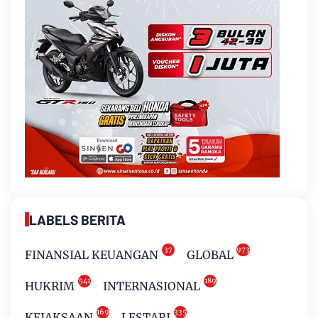
LABELS BERITA
37
973
FINANSIAL KEUANGAN
GLOBAL
541
189
HUKRIM
INTERNASIONAL
169
335
KEJAKSAAN
LESTARI