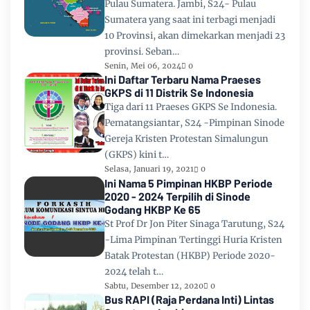
Pulau Sumatera. Jambi, S24- Pulau
Sumatera yang saat ini terbagi menjadi
10 Provinsi, akan dimekarkan menjadi 23
provinsi. Seban…
Senin, Mei 06, 2024
0
Ini Daftar Terbaru Nama Praeses
GKPS di 11 Distrik Se Indonesia
Tiga dari 11 Praeses GKPS Se Indonesia.
Pematangsiantar, S24 -Pimpinan Sinode
Gereja Kristen Protestan Simalungun
(GKPS) kini t…
Selasa, Januari 19, 2021
0
Ini Nama 5 Pimpinan HKBP Periode
2020 - 2024 Terpilih di Sinode
Godang HKBP Ke 65
St Prof Dr Jon Piter Sinaga Tarutung, S24
-Lima Pimpinan Tertinggi Huria Kristen
Batak Protestan (HKBP) Periode 2020-
2024 telah t…
Sabtu, Desember 12, 2020
0
Bus RAPI (Raja Perdana Inti) Lintas