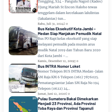
Tongging, S24 - Pangulu Nagori (Kades)
Ujung Mariah St Encon Haloho tewas
tenggelam dalam kecelakaan lalulintas
(lakalantas) tun…
Rabu, Juli 31, 2024
0
Bus Kelas Eksekutif Kota Jambi –
Medan Siap Manjakan Pemudik Natal
Bus PO Rapi kelas eksekutif yang siap
melayani pemudik pada musim arus
mudik Natal 2019 dan Tahun Baru 2020
dari Kota Jambi –…
Kamis, Desember 12, 2019
0
Bus INTRA Nomor Loket
Nomor Telepon BUS INTRA Medan-Jalan
SM Raja KM 6 Telepon (061) 7876025.
Pematangsiantar Jalan SM Raja No 194
Telepon (0622) 24…
Jumat, Juni 12, 2020
0
Pulau Sumatera Bakal Dimekarkan
Menjadi 23 Provinsi, Ada Provinsi
Toba Raya dan Provinsi Tapanuli