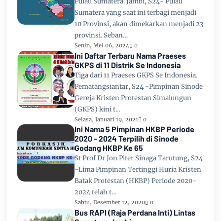
Pulau Sumatera. Jambi, S24- Pulau
Sumatera yang saat ini terbagi menjadi
10 Provinsi, akan dimekarkan menjadi 23
provinsi. Seban…
Senin, Mei 06, 2024
0
Ini Daftar Terbaru Nama Praeses
GKPS di 11 Distrik Se Indonesia
Tiga dari 11 Praeses GKPS Se Indonesia.
Pematangsiantar, S24 -Pimpinan Sinode
Gereja Kristen Protestan Simalungun
(GKPS) kini t…
Selasa, Januari 19, 2021
0
Ini Nama 5 Pimpinan HKBP Periode
2020 - 2024 Terpilih di Sinode
Godang HKBP Ke 65
St Prof Dr Jon Piter Sinaga Tarutung, S24
-Lima Pimpinan Tertinggi Huria Kristen
Batak Protestan (HKBP) Periode 2020-
2024 telah t…
Sabtu, Desember 12, 2020
0
Bus RAPI (Raja Perdana Inti) Lintas