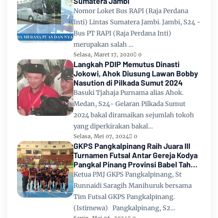
Sumatera Jambi
Nomor Loket Bus RAPI (Raja Perdana
Inti) Lintas Sumatera Jambi. Jambi, S24 -
Bus PT RAPI (Raja Perdana Inti)
merupakan salah …
Selasa, Maret 17, 2020
0
Langkah PDIP Memutus Dinasti
Jokowi, Ahok Diusung Lawan Bobby
Nasution di Pilkada Sumut 2024
Basuki Tjahaja Purnama alias Ahok.
Medan, S24- Gelaran Pilkada Sumut
2024 bakal diramaikan sejumlah tokoh
yang diperkirakan bakal…
Selasa, Mei 07, 2024
0
GKPS Pangkalpinang Raih Juara III
Turnamen Futsal Antar Gereja Kodya
Pangkal Pinang Provinsi Babel Tahun
2024
Ketua PMJ GKPS Pangkalpinang, St
Runnaidi Saragih Manihuruk bersama
Tim Futsal GKPS Pangkalpinang.
(Istimewa) Pangkalpinang, S2…