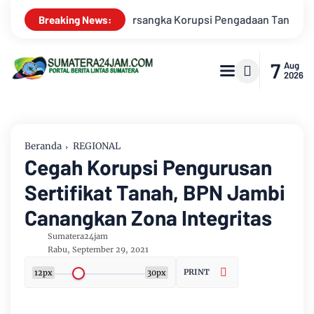
nah Akses Pelabuhan Ujung Jabung Ke Penuntut Umum
Putra
Breaking News:
7
Aug
2026
Beranda
REGIONAL
Cegah Korupsi Pengurusan
Sertifikat Tanah, BPN Jambi
Canangkan Zona Integritas
Sumatera24jam
Rabu, September 29, 2021
PRINT
12px
30px