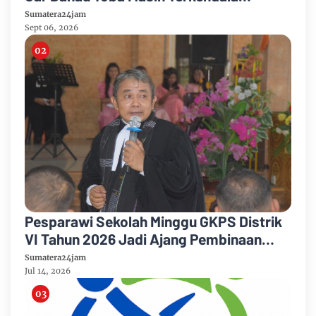
Pembebasan BPHTB di Sebagian Lahan
Sumatera24jam
Sept 06, 2026
Pesparawi Sekolah Minggu GKPS Distrik
VI Tahun 2026 Jadi Ajang Pembinaan
Iman dan Pengembangan Talenta Anak
Sumatera24jam
Jul 14, 2026