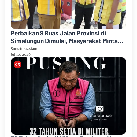
Perbaikan 9 Ruas Jalan Provinsi di
Simalungun Dimulai, Masyarakat Minta
Ruas Siantar–Perbatasan Karo Jadi
Sumatera24jam
Prioritas
Jul 10, 2026