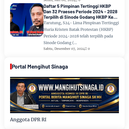
Senin, Mei 06, 2024
0
Daftar 5 Pimpinan Tertinggi HKBP
Dan 32 Praeses Periode 2024 - 2028
Terpilih di Sinode Godang HKBP Ke
67 Tahun 2024
Tarutung, S24- Lima Pimpinan Tertinggi
Huria Kristen Batak Protestan (HKBP)
Periode 2024-2028 telah terpilih pada
Sinode Godang (…
Sabtu, Desember 07, 2024
0
Portal Mengihut Sinaga
Anggota DPR RI