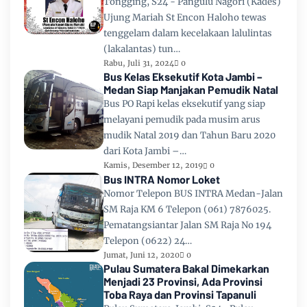
Tongging, S24 - Pangulu Nagori (Kades)
Ujung Mariah St Encon Haloho tewas
tenggelam dalam kecelakaan lalulintas
(lakalantas) tun…
Rabu, Juli 31, 2024
0
Bus Kelas Eksekutif Kota Jambi –
Medan Siap Manjakan Pemudik Natal
Bus PO Rapi kelas eksekutif yang siap
melayani pemudik pada musim arus
mudik Natal 2019 dan Tahun Baru 2020
dari Kota Jambi –…
Kamis, Desember 12, 2019
0
Bus INTRA Nomor Loket
Nomor Telepon BUS INTRA Medan-Jalan
SM Raja KM 6 Telepon (061) 7876025.
Pematangsiantar Jalan SM Raja No 194
Telepon (0622) 24…
Jumat, Juni 12, 2020
0
Pulau Sumatera Bakal Dimekarkan
Menjadi 23 Provinsi, Ada Provinsi
Toba Raya dan Provinsi Tapanuli