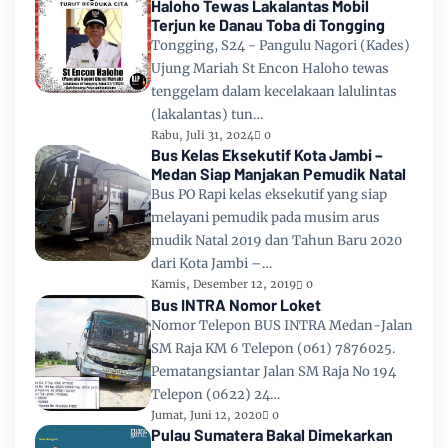
Haloho Tewas Lakalantas Mobil
Terjun ke Danau Toba di Tongging
Tongging, S24 - Pangulu Nagori (Kades)
Ujung Mariah St Encon Haloho tewas
tenggelam dalam kecelakaan lalulintas
(lakalantas) tun…
Rabu, Juli 31, 2024
0
Bus Kelas Eksekutif Kota Jambi –
Medan Siap Manjakan Pemudik Natal
Bus PO Rapi kelas eksekutif yang siap
melayani pemudik pada musim arus
mudik Natal 2019 dan Tahun Baru 2020
dari Kota Jambi –…
Kamis, Desember 12, 2019
0
Bus INTRA Nomor Loket
Nomor Telepon BUS INTRA Medan-Jalan
SM Raja KM 6 Telepon (061) 7876025.
Pematangsiantar Jalan SM Raja No 194
Telepon (0622) 24…
Jumat, Juni 12, 2020
0
Pulau Sumatera Bakal Dimekarkan