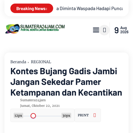
Hadapi Puncak Kemarau
Survei Lapangan Dilakukan, Proyek 
Breaking News:
9
Aug
2026
Beranda
REGIONAL
Kontes Bujang Gadis Jambi
Jangan Sekedar Pamer
Ketampanan dan Kecantikan
Sumatera24jam
Jumat, Oktober 22, 2021
PRINT
12px
30px