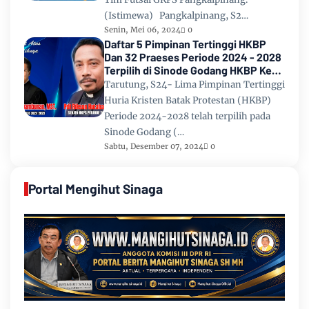
(Istimewa) Pangkalpinang, S2…
Senin, Mei 06, 2024
0
Daftar 5 Pimpinan Tertinggi HKBP
Dan 32 Praeses Periode 2024 - 2028
Terpilih di Sinode Godang HKBP Ke
67 Tahun 2024
Tarutung, S24- Lima Pimpinan Tertinggi
Huria Kristen Batak Protestan (HKBP)
Periode 2024-2028 telah terpilih pada
Sinode Godang (…
Sabtu, Desember 07, 2024
0
Portal Mengihut Sinaga