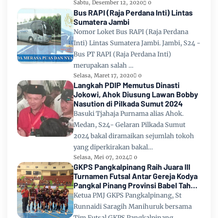
Sabtu, Desember 12, 2020
0
Bus RAPI (Raja Perdana Inti) Lintas
Sumatera Jambi
Nomor Loket Bus RAPI (Raja Perdana
Inti) Lintas Sumatera Jambi. Jambi, S24 -
Bus PT RAPI (Raja Perdana Inti)
merupakan salah …
Selasa, Maret 17, 2020
0
Langkah PDIP Memutus Dinasti
Jokowi, Ahok Diusung Lawan Bobby
Nasution di Pilkada Sumut 2024
Basuki Tjahaja Purnama alias Ahok.
Medan, S24- Gelaran Pilkada Sumut
2024 bakal diramaikan sejumlah tokoh
yang diperkirakan bakal…
Selasa, Mei 07, 2024
0
GKPS Pangkalpinang Raih Juara III
Turnamen Futsal Antar Gereja Kodya
Pangkal Pinang Provinsi Babel Tahun
2024
Ketua PMJ GKPS Pangkalpinang, St
Runnaidi Saragih Manihuruk bersama
Tim Futsal GKPS Pangkalpinang.