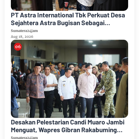
PT Astra International Tbk Perkuat Desa
Sejahtera Astra Bugisan Sebagai
Destinasi Wisata Candi Plaosan Berbasis
Sumatera24jam
Budaya
Aug 18, 2026
Desakan Pelestarian Candi Muaro Jambi
Menguat, Wapres Gibran Rakabuming
Raka Diminta Perintahkan Gubernur
Sumatera24jam