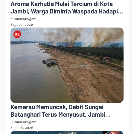
Aroma Karhutla Mulai Tercium di Kota
Jambi, Warga Diminta Waspada Hadapi
Puncak Kemarau
Sumatera24jam
Sept 07, 2026
Kemarau Memuncak, Debit Sungai
Batanghari Terus Menyusut, Jambi
Hadapi Ancaman Krisis Air Bersih dan
Sumatera24jam
Karhutla
Sept 06, 2026