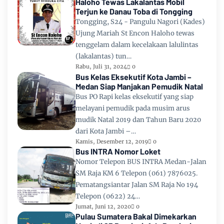
Haloho Tewas Lakalantas Mobil
Terjun ke Danau Toba di Tongging
Tongging, S24 - Pangulu Nagori (Kades)
Ujung Mariah St Encon Haloho tewas
tenggelam dalam kecelakaan lalulintas
(lakalantas) tun…
Rabu, Juli 31, 2024
0
Bus Kelas Eksekutif Kota Jambi –
Medan Siap Manjakan Pemudik Natal
Bus PO Rapi kelas eksekutif yang siap
melayani pemudik pada musim arus
mudik Natal 2019 dan Tahun Baru 2020
dari Kota Jambi –…
Kamis, Desember 12, 2019
0
Bus INTRA Nomor Loket
Nomor Telepon BUS INTRA Medan-Jalan
SM Raja KM 6 Telepon (061) 7876025.
Pematangsiantar Jalan SM Raja No 194
Telepon (0622) 24…
Jumat, Juni 12, 2020
0
Pulau Sumatera Bakal Dimekarkan