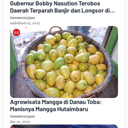
Gubernur Bobby Nasution Terobos
Daerah Terparah Banjir dan Longsor di
Tapteng
Sumatera24jam
undefined 03, 2025
Agrowisata Mangga di Danau Toba:
Manisnya Mangga Hutaimbaru
Sumatera24jam
Dec 01, 2025