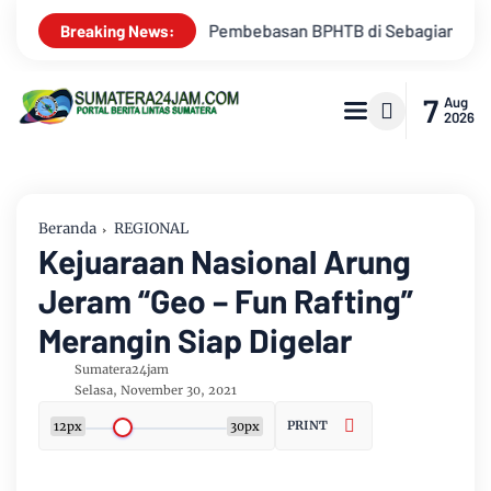
i Sebagian Lahan
Kemarau Memuncak, Debit Sungai Batangha
Breaking News:
7
Aug
2026
Beranda
REGIONAL
Kejuaraan Nasional Arung
Jeram “Geo – Fun Rafting”
Merangin Siap Digelar
Sumatera24jam
Selasa, November 30, 2021
PRINT
12px
30px