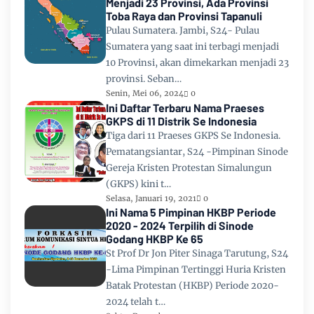
Menjadi 23 Provinsi, Ada Provinsi
Toba Raya dan Provinsi Tapanuli
Pulau Sumatera. Jambi, S24- Pulau
Sumatera yang saat ini terbagi menjadi
10 Provinsi, akan dimekarkan menjadi 23
provinsi. Seban…
Senin, Mei 06, 2024
0
Ini Daftar Terbaru Nama Praeses
GKPS di 11 Distrik Se Indonesia
Tiga dari 11 Praeses GKPS Se Indonesia.
Pematangsiantar, S24 -Pimpinan Sinode
Gereja Kristen Protestan Simalungun
(GKPS) kini t…
Selasa, Januari 19, 2021
0
Ini Nama 5 Pimpinan HKBP Periode
2020 - 2024 Terpilih di Sinode
Godang HKBP Ke 65
St Prof Dr Jon Piter Sinaga Tarutung, S24
-Lima Pimpinan Tertinggi Huria Kristen
Batak Protestan (HKBP) Periode 2020-
2024 telah t…