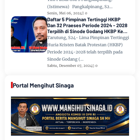
(Istimewa) Pangkalpinang, S2…
Senin, Mei 06, 2024
0
Daftar 5 Pimpinan Tertinggi HKBP
Dan 32 Praeses Periode 2024 - 2028
Terpilih di Sinode Godang HKBP Ke
67 Tahun 2024
Tarutung, S24- Lima Pimpinan Tertinggi
Huria Kristen Batak Protestan (HKBP)
Periode 2024-2028 telah terpilih pada
Sinode Godang (…
Sabtu, Desember 07, 2024
0
Portal Mengihut Sinaga