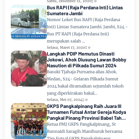
Sabtu, Desember 12, 2020
0
Bus RAPI (Raja Perdana Inti) Lintas
Sumatera Jambi
Nomor Loket Bus RAPI (Raja Perdana
Inti) Lintas Sumatera Jambi. Jambi, S24 -
Bus PT RAPI (Raja Perdana Inti)
merupakan salah …
Selasa, Maret 17, 2020
0
Langkah PDIP Memutus Dinasti
Jokowi, Ahok Diusung Lawan Bobby
Nasution di Pilkada Sumut 2024
Basuki Tjahaja Purnama alias Ahok.
Medan, S24- Gelaran Pilkada Sumut
2024 bakal diramaikan sejumlah tokoh
yang diperkirakan bakal…
Selasa, Mei 07, 2024
0
GKPS Pangkalpinang Raih Juara III
Turnamen Futsal Antar Gereja Kodya
Pangkal Pinang Provinsi Babel Tahun
2024
Ketua PMJ GKPS Pangkalpinang, St
Runnaidi Saragih Manihuruk bersama
Tim Futsal GKPS Pangkalpinang.