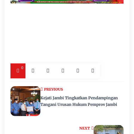
0
PREVIOUS
Kejati Jambi Tingkatkan Pendampingan
Tangani Urusan Hukum Pemprov Jambi
NEXT