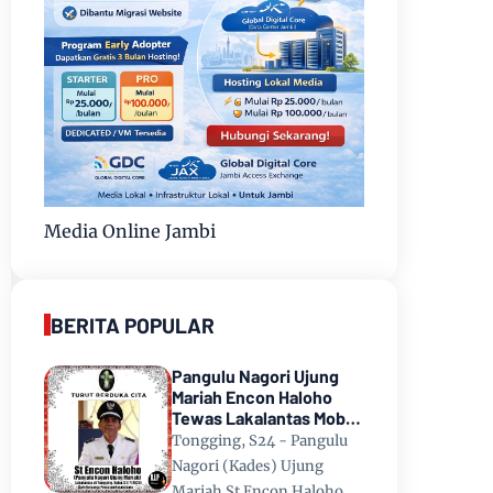
Media Online Jambi
BERITA POPULAR
Pangulu Nagori Ujung
Mariah Encon Haloho
Tewas Lakalantas Mobil
Terjun ke Danau Toba di
Tongging, S24 - Pangulu
Tongging
Nagori (Kades) Ujung
Mariah St Encon Haloho