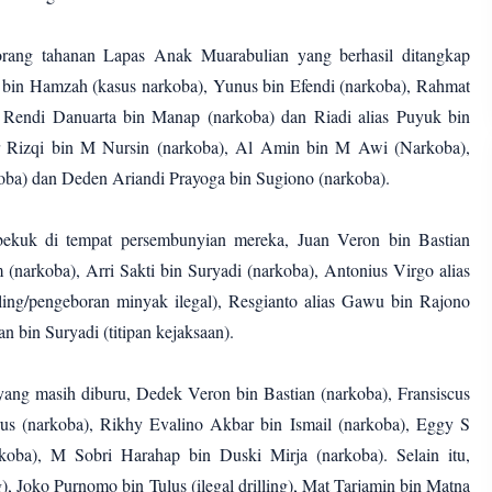
orang tahanan Lapas Anak Muarabulian yang berhasil ditangkap
 bin Hamzah (kasus narkoba), Yunus bin Efendi (narkoba), Rahmat
 Rendi Danuarta bin Manap (narkoba) dan Riadi alias Puyuk bin
ur Rizqi bin M Nursin (narkoba), Al Amin bin M Awi (Narkoba),
oba) dan Deden Ariandi Prayoga bin Sugiono (narkoba).
bekuk di tempat persembunyian mereka, Juan Veron bin Bastian
(narkoba), Arri Sakti bin Suryadi (narkoba), Antonius Virgo alias
lling/pengeboran minyak ilegal), Resgianto alias Gawu bin Rajono
an bin Suryadi (titipan kejaksaan).
ang masih diburu, Dedek Veron bin Bastian (narkoba), Fransiscus
us (narkoba), Rikhy Evalino Akbar bin Ismail (narkoba), Eggy S
koba), M Sobri Harahap bin Duski Mirja (narkoba). Selain itu,
g), Joko Purnomo bin Tulus (ilegal drilling), Mat Tarjamin bin Matna