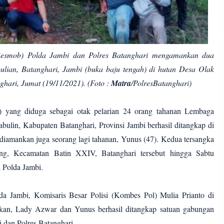
Resmob) Polda Jambi dan Polres Batanghari mengamankan dua
lian, Batanghari, Jambi (buka baju tengah) di hutan Desa Olak
ghari, Jumat (19/11/2021). (Foto :
Matra
/PolresBatanghari)
) yang diduga sebagai otak pelarian 24 orang tahanan Lembaga
ulin, Kabupaten Batanghari, Provinsi Jambi berhasil ditangkap di
iamankan juga seorang lagi tahanan, Yunus (47). Kedua tersangka
ng, Kecamatan Batin XXIV, Batanghari tersebut hingga Sabtu
i Polda Jambi.
a Jambi, Komisaris Besar Polisi (Kombes Pol) Mulia Prianto di
skan, Lady Azwar dan Yunus berhasil ditangkap satuan gabungan
 dan Polres Batanghari.