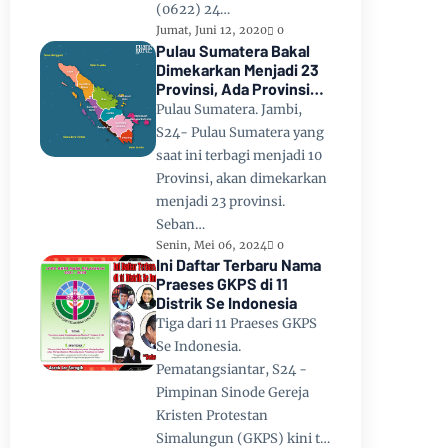
(0622) 24…
Jumat, Juni 12, 2020
0
Pulau Sumatera Bakal
Dimekarkan Menjadi 23
Provinsi, Ada Provinsi
Toba Raya dan Provinsi
Pulau Sumatera. Jambi,
Tapanuli
S24- Pulau Sumatera yang
saat ini terbagi menjadi 10
Provinsi, akan dimekarkan
menjadi 23 provinsi.
Seban…
Senin, Mei 06, 2024
0
Ini Daftar Terbaru Nama
Praeses GKPS di 11
Distrik Se Indonesia
Tiga dari 11 Praeses GKPS
Se Indonesia.
Pematangsiantar, S24 -
Pimpinan Sinode Gereja
Kristen Protestan
Simalungun (GKPS) kini t…