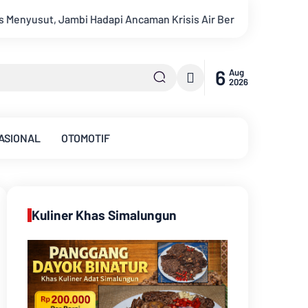
sis Air Bersih dan Karhutla
Kekeruhan Sungai Batanghari C
6
Aug
2026
ASIONAL
OTOMOTIF
Kuliner Khas Simalungun