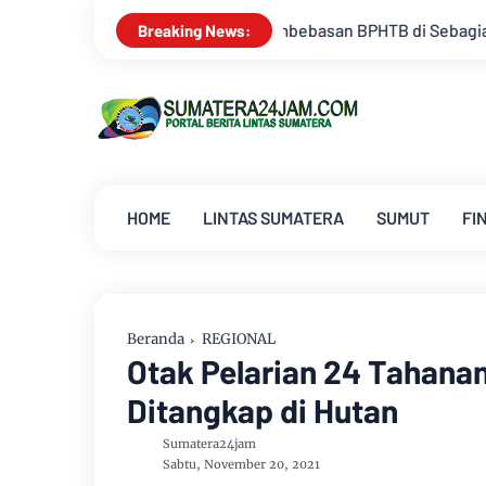
Pembebasan BPHTB di Sebagian Lahan
Kemarau Memuncak, Debi
Breaking News:
HOME
LINTAS SUMATERA
SUMUT
FI
Beranda
REGIONAL
Otak Pelarian 24 Tahana
Ditangkap di Hutan
Sumatera24jam
Sabtu, November 20, 2021