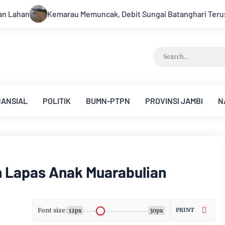
t Sungai Batanghari Terus Menyusut, Jambi Hadapi Ancaman Kri
NANSIAL
POLITIK
BUMN-PTPN
PROVINSI JAMBI
N
n Lapas Anak Muarabulian
Font size:
PRINT
12px
30px