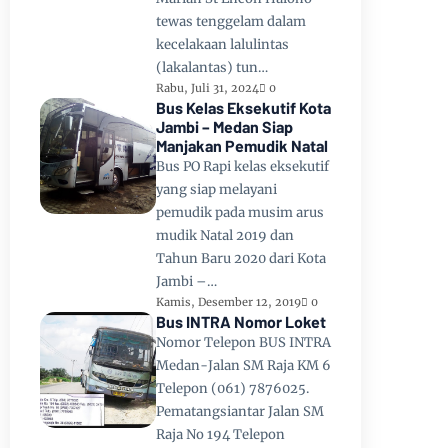
tewas tenggelam dalam
kecelakaan lalulintas
(lakalantas) tun…
Rabu, Juli 31, 2024
0
Bus Kelas Eksekutif Kota
Jambi – Medan Siap
Manjakan Pemudik Natal
Bus PO Rapi kelas eksekutif
yang siap melayani
pemudik pada musim arus
mudik Natal 2019 dan
Tahun Baru 2020 dari Kota
Jambi –…
Kamis, Desember 12, 2019
0
Bus INTRA Nomor Loket
Nomor Telepon BUS INTRA
Medan-Jalan SM Raja KM 6
Telepon (061) 7876025.
Pematangsiantar Jalan SM
Raja No 194 Telepon