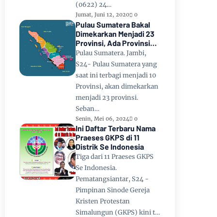
(0622) 24…
Jumat, Juni 12, 2020
0
Pulau Sumatera Bakal
Dimekarkan Menjadi 23
Provinsi, Ada Provinsi
Toba Raya dan Provinsi
Pulau Sumatera. Jambi,
Tapanuli
S24- Pulau Sumatera yang
saat ini terbagi menjadi 10
Provinsi, akan dimekarkan
menjadi 23 provinsi.
Seban…
Senin, Mei 06, 2024
0
Ini Daftar Terbaru Nama
Praeses GKPS di 11
Distrik Se Indonesia
Tiga dari 11 Praeses GKPS
Se Indonesia.
Pematangsiantar, S24 -
Pimpinan Sinode Gereja
Kristen Protestan
Simalungun (GKPS) kini t…