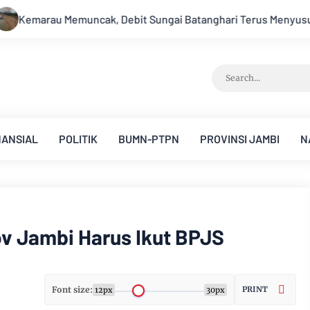
Batanghari Terus Menyusut, Jambi Hadapi Ancaman Krisis Air Be
NANSIAL
POLITIK
BUMN-PTPN
PROVINSI JAMBI
N
v Jambi Harus Ikut BPJS
Font size:
PRINT
12px
30px