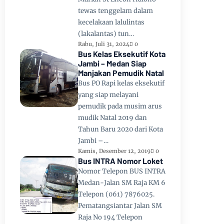
tewas tenggelam dalam
kecelakaan lalulintas
(lakalantas) tun…
Rabu, Juli 31, 2024
0
Bus Kelas Eksekutif Kota
Jambi – Medan Siap
Manjakan Pemudik Natal
Bus PO Rapi kelas eksekutif
yang siap melayani
pemudik pada musim arus
mudik Natal 2019 dan
Tahun Baru 2020 dari Kota
Jambi –…
Kamis, Desember 12, 2019
0
Bus INTRA Nomor Loket
Nomor Telepon BUS INTRA
Medan-Jalan SM Raja KM 6
Telepon (061) 7876025.
Pematangsiantar Jalan SM
Raja No 194 Telepon