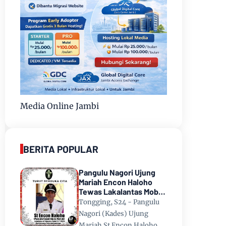
Media Online Jambi
BERITA POPULAR
Pangulu Nagori Ujung
Mariah Encon Haloho
Tewas Lakalantas Mobil
Terjun ke Danau Toba di
Tongging, S24 - Pangulu
Tongging
Nagori (Kades) Ujung
Mariah St Encon Haloho