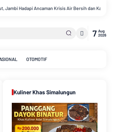
rsih dan Karhutla
Kekeruhan Sungai Batanghari Capai 5.000
7
Aug
2026
ASIONAL
OTOMOTIF
Kuliner Khas Simalungun