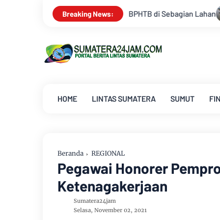
 BPHTB di Sebagian Lahan
Kemarau Memuncak, Debit Sungai 
Breaking News:
HOME
LINTAS SUMATERA
SUMUT
FI
Beranda
REGIONAL
Pegawai Honorer Pempro
Ketenagakerjaan
Sumatera24jam
Selasa, November 02, 2021