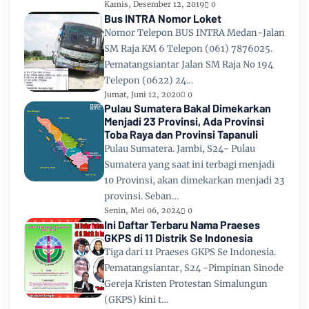
Kamis, Desember 12, 2019
0
Bus INTRA Nomor Loket
Nomor Telepon BUS INTRA Medan-Jalan
SM Raja KM 6 Telepon (061) 7876025.
Pematangsiantar Jalan SM Raja No 194
Telepon (0622) 24…
Jumat, Juni 12, 2020
0
Pulau Sumatera Bakal Dimekarkan
Menjadi 23 Provinsi, Ada Provinsi
Toba Raya dan Provinsi Tapanuli
Pulau Sumatera. Jambi, S24- Pulau
Sumatera yang saat ini terbagi menjadi
10 Provinsi, akan dimekarkan menjadi 23
provinsi. Seban…
Senin, Mei 06, 2024
0
Ini Daftar Terbaru Nama Praeses
GKPS di 11 Distrik Se Indonesia
Tiga dari 11 Praeses GKPS Se Indonesia.
Pematangsiantar, S24 -Pimpinan Sinode
Gereja Kristen Protestan Simalungun
(GKPS) kini t…