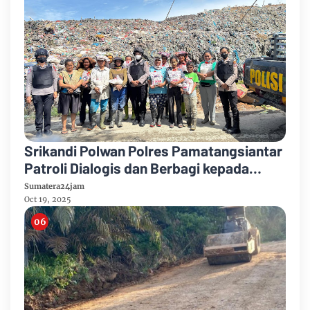
Srikandi Polwan Polres Pamatangsiantar
Patroli Dialogis dan Berbagi kepada
Masyarakat Tanjung Pinggir
Sumatera24jam
Oct 19, 2025