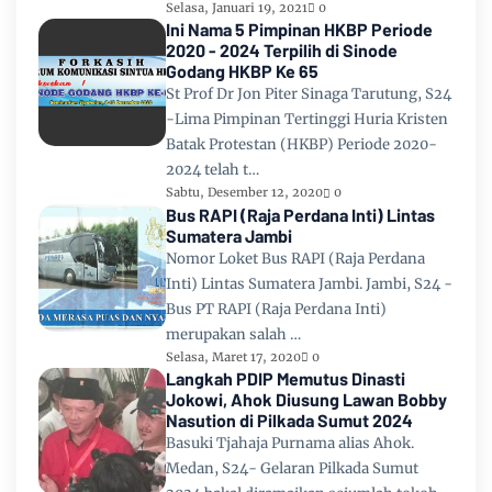
Selasa, Januari 19, 2021
0
Ini Nama 5 Pimpinan HKBP Periode
2020 - 2024 Terpilih di Sinode
Godang HKBP Ke 65
St Prof Dr Jon Piter Sinaga Tarutung, S24
-Lima Pimpinan Tertinggi Huria Kristen
Batak Protestan (HKBP) Periode 2020-
2024 telah t…
Sabtu, Desember 12, 2020
0
Bus RAPI (Raja Perdana Inti) Lintas
Sumatera Jambi
Nomor Loket Bus RAPI (Raja Perdana
Inti) Lintas Sumatera Jambi. Jambi, S24 -
Bus PT RAPI (Raja Perdana Inti)
merupakan salah …
Selasa, Maret 17, 2020
0
Langkah PDIP Memutus Dinasti
Jokowi, Ahok Diusung Lawan Bobby
Nasution di Pilkada Sumut 2024
Basuki Tjahaja Purnama alias Ahok.
Medan, S24- Gelaran Pilkada Sumut