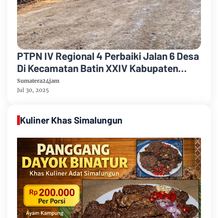
PTPN IV Regional 4 Perbaiki Jalan 6 Desa
Di Kecamatan Batin XXIV Kabupaten
Batang Hari Untuk Meningkatkan
Sumatera24jam
Ekonomi Masyarakat
Jul 30, 2025
Kuliner Khas Simalungun