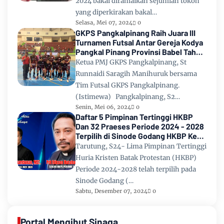
2024 bakal diramaikan sejumlah tokoh
yang diperkirakan bakal…
Selasa, Mei 07, 2024
0
GKPS Pangkalpinang Raih Juara III
Turnamen Futsal Antar Gereja Kodya
Pangkal Pinang Provinsi Babel Tahun
2024
Ketua PMJ GKPS Pangkalpinang, St
Runnaidi Saragih Manihuruk bersama
Tim Futsal GKPS Pangkalpinang.
(Istimewa) Pangkalpinang, S2…
Senin, Mei 06, 2024
0
Daftar 5 Pimpinan Tertinggi HKBP
Dan 32 Praeses Periode 2024 - 2028
Terpilih di Sinode Godang HKBP Ke
67 Tahun 2024
Tarutung, S24- Lima Pimpinan Tertinggi
Huria Kristen Batak Protestan (HKBP)
Periode 2024-2028 telah terpilih pada
Sinode Godang (…
Sabtu, Desember 07, 2024
0
Portal Mengihut Sinaga