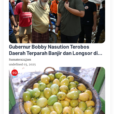
Gubernur Bobby Nasution Terobos
Daerah Terparah Banjir dan Longsor di
Tapteng
Sumatera24jam
undefined 03, 2025