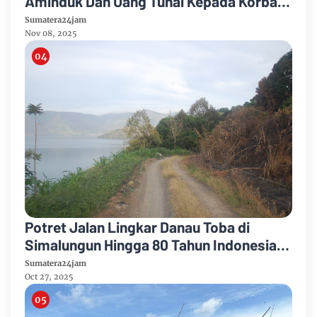
Aminduk Dan Uang Tunai Kepada Korban
Kebakaran Desa Sidaji
Sumatera24jam
Nov 08, 2025
Potret Jalan Lingkar Danau Toba di
Simalungun Hingga 80 Tahun Indonesia
Merdeka
Sumatera24jam
Oct 27, 2025