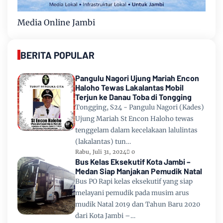
Media Online Jambi
BERITA POPULAR
Pangulu Nagori Ujung Mariah Encon
Haloho Tewas Lakalantas Mobil
Terjun ke Danau Toba di Tongging
Tongging, S24 - Pangulu Nagori (Kades)
Ujung Mariah St Encon Haloho tewas
tenggelam dalam kecelakaan lalulintas
(lakalantas) tun…
Rabu, Juli 31, 2024
0
Bus Kelas Eksekutif Kota Jambi –
Medan Siap Manjakan Pemudik Natal
Bus PO Rapi kelas eksekutif yang siap
melayani pemudik pada musim arus
mudik Natal 2019 dan Tahun Baru 2020
dari Kota Jambi –…