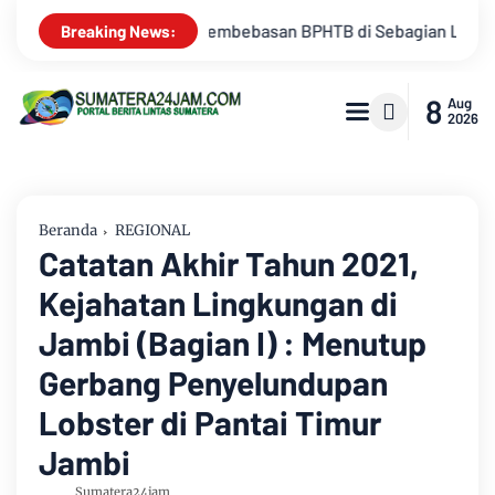
 Sebagian Lahan
Kemarau Memuncak, Debit Sungai Batanghar
Breaking News:
8
Aug
2026
Beranda
REGIONAL
Catatan Akhir Tahun 2021,
Kejahatan Lingkungan di
Jambi (Bagian I) : Menutup
Gerbang Penyelundupan
Lobster di Pantai Timur
Jambi
Sumatera24jam