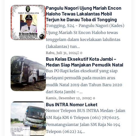
Pangulu Nagori Ujung Mariah Encon
Haloho Tewas Lakalantas Mobil
Terjun ke Danau Toba di Tongging
Tongging, S24 - Pangulu Nagori (Kades)
Ujung Mariah St Encon Haloho tewas
tenggelam dalam kecelakaan lalulintas
(lakalantas) tun…
Rabu, Juli 31, 2024
0
Bus Kelas Eksekutif Kota Jambi –
Medan Siap Manjakan Pemudik Natal
Bus PO Rapi kelas eksekutif yang siap
melayani pemudik pada musim arus
mudik Natal 2019 dan Tahun Baru 2020
dari Kota Jambi –…
Kamis, Desember 12, 2019
0
Bus INTRA Nomor Loket
Nomor Telepon BUS INTRA Medan-Jalan
SM Raja KM 6 Telepon (061) 7876025.
Pematangsiantar Jalan SM Raja No 194
Telepon (0622) 24…