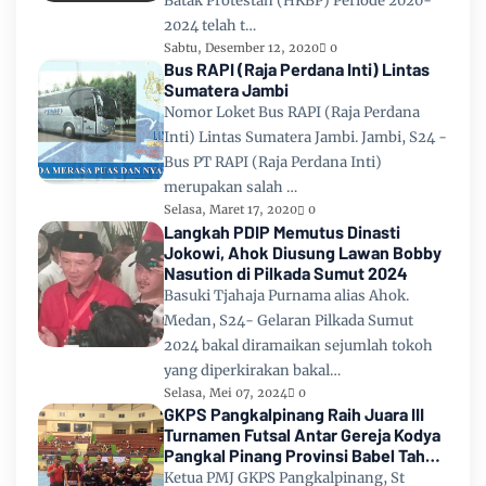
Batak Protestan (HKBP) Periode 2020-
2024 telah t…
Sabtu, Desember 12, 2020
0
Bus RAPI (Raja Perdana Inti) Lintas
Sumatera Jambi
Nomor Loket Bus RAPI (Raja Perdana
Inti) Lintas Sumatera Jambi. Jambi, S24 -
Bus PT RAPI (Raja Perdana Inti)
merupakan salah …
Selasa, Maret 17, 2020
0
Langkah PDIP Memutus Dinasti
Jokowi, Ahok Diusung Lawan Bobby
Nasution di Pilkada Sumut 2024
Basuki Tjahaja Purnama alias Ahok.
Medan, S24- Gelaran Pilkada Sumut
2024 bakal diramaikan sejumlah tokoh
yang diperkirakan bakal…
Selasa, Mei 07, 2024
0
GKPS Pangkalpinang Raih Juara III
Turnamen Futsal Antar Gereja Kodya
Pangkal Pinang Provinsi Babel Tahun
2024
Ketua PMJ GKPS Pangkalpinang, St