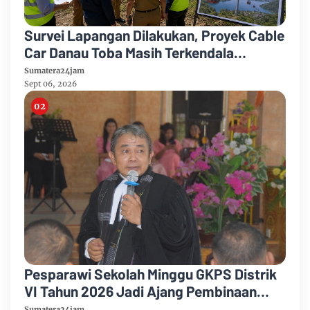
Survei Lapangan Dilakukan, Proyek Cable
Car Danau Toba Masih Terkendala
Pembebasan BPHTB di Sebagian Lahan
Sumatera24jam
Sept 06, 2026
Pesparawi Sekolah Minggu GKPS Distrik
VI Tahun 2026 Jadi Ajang Pembinaan
Iman dan Pengembangan Talenta Anak
Sumatera24jam