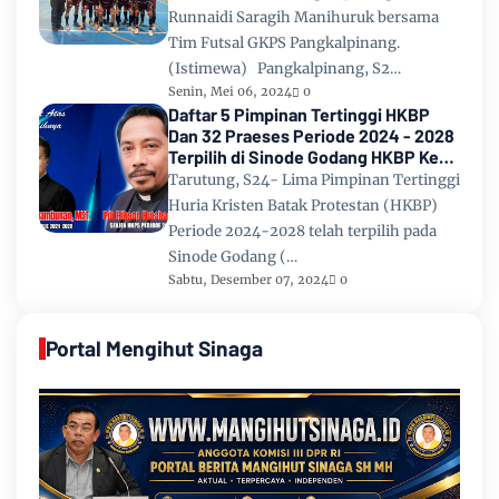
Runnaidi Saragih Manihuruk bersama
Tim Futsal GKPS Pangkalpinang.
(Istimewa) Pangkalpinang, S2…
Senin, Mei 06, 2024
0
Daftar 5 Pimpinan Tertinggi HKBP
Dan 32 Praeses Periode 2024 - 2028
Terpilih di Sinode Godang HKBP Ke
67 Tahun 2024
Tarutung, S24- Lima Pimpinan Tertinggi
Huria Kristen Batak Protestan (HKBP)
Periode 2024-2028 telah terpilih pada
Sinode Godang (…
Sabtu, Desember 07, 2024
0
Portal Mengihut Sinaga