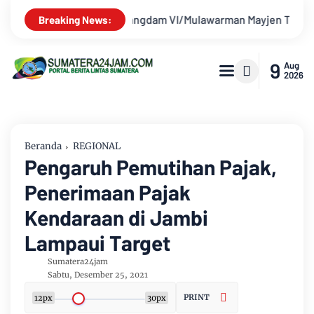
yjen TNI Krido Pramono Jadi Ikon Singing Competition HUT Ke-
Breaking News:
9
Aug
2026
Beranda
REGIONAL
Pengaruh Pemutihan Pajak,
Penerimaan Pajak
Kendaraan di Jambi
Lampaui Target
Sumatera24jam
Sabtu, Desember 25, 2021
PRINT
12px
30px