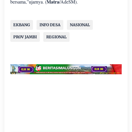
Matra
bersama,”ujarnya. (
/AdeSM).
EKBANG
INFO DESA
NASIONAL
PROV JAMBI
REGIONAL