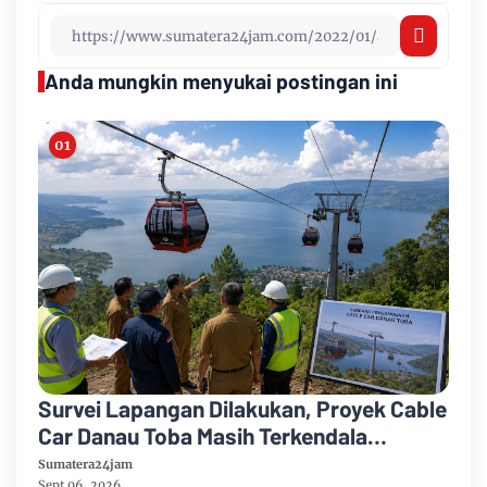
Anda mungkin menyukai postingan ini
Survei Lapangan Dilakukan, Proyek Cable
Car Danau Toba Masih Terkendala
Pembebasan BPHTB di Sebagian Lahan
Sumatera24jam
Sept 06, 2026