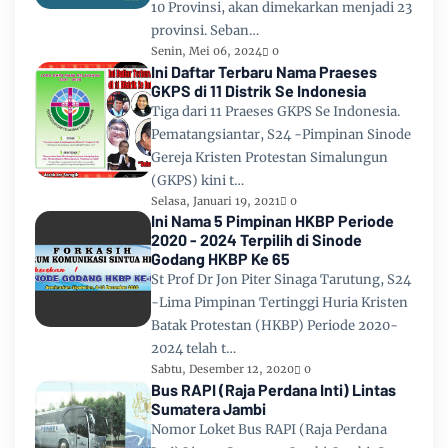
10 Provinsi, akan dimekarkan menjadi 23
provinsi. Seban…
Senin, Mei 06, 2024
0
Ini Daftar Terbaru Nama Praeses
GKPS di 11 Distrik Se Indonesia
Tiga dari 11 Praeses GKPS Se Indonesia.
Pematangsiantar, S24 -Pimpinan Sinode
Gereja Kristen Protestan Simalungun
(GKPS) kini t…
Selasa, Januari 19, 2021
0
Ini Nama 5 Pimpinan HKBP Periode
2020 - 2024 Terpilih di Sinode
Godang HKBP Ke 65
St Prof Dr Jon Piter Sinaga Tarutung, S24
-Lima Pimpinan Tertinggi Huria Kristen
Batak Protestan (HKBP) Periode 2020-
2024 telah t…
Sabtu, Desember 12, 2020
0
Bus RAPI (Raja Perdana Inti) Lintas
Sumatera Jambi
Nomor Loket Bus RAPI (Raja Perdana