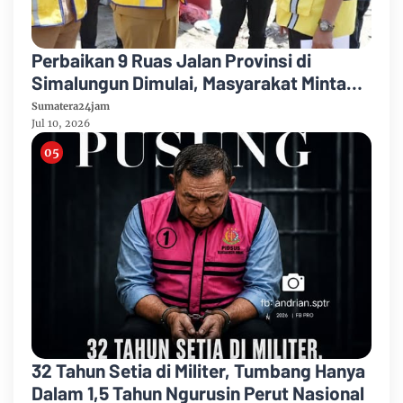
Perbaikan 9 Ruas Jalan Provinsi di
Simalungun Dimulai, Masyarakat Minta
Ruas Siantar–Perbatasan Karo Jadi
Sumatera24jam
Prioritas
Jul 10, 2026
32 Tahun Setia di Militer, Tumbang Hanya
Dalam 1,5 Tahun Ngurusin Perut Nasional