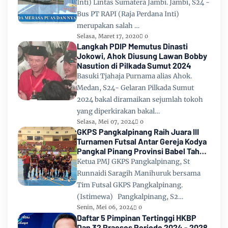
Inti) Lintas Sumatera Jambi. Jambi, S24 -
Bus PT RAPI (Raja Perdana Inti)
merupakan salah …
Selasa, Maret 17, 2020
0
Langkah PDIP Memutus Dinasti
Jokowi, Ahok Diusung Lawan Bobby
Nasution di Pilkada Sumut 2024
Basuki Tjahaja Purnama alias Ahok.
Medan, S24- Gelaran Pilkada Sumut
2024 bakal diramaikan sejumlah tokoh
yang diperkirakan bakal…
Selasa, Mei 07, 2024
0
GKPS Pangkalpinang Raih Juara III
Turnamen Futsal Antar Gereja Kodya
Pangkal Pinang Provinsi Babel Tahun
2024
Ketua PMJ GKPS Pangkalpinang, St
Runnaidi Saragih Manihuruk bersama
Tim Futsal GKPS Pangkalpinang.
(Istimewa) Pangkalpinang, S2…
Senin, Mei 06, 2024
0
Daftar 5 Pimpinan Tertinggi HKBP
Dan 32 Praeses Periode 2024 - 2028