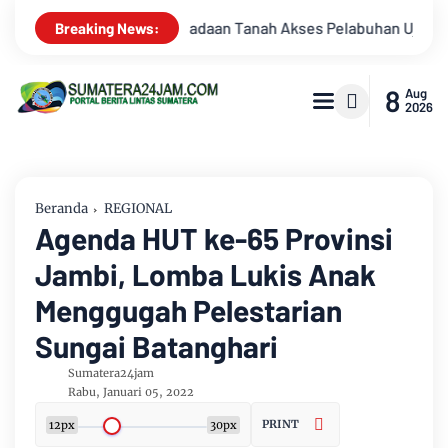
s Pelabuhan Ujung Jabung Ke Penuntut Umum
Breaking News:
8
Aug
2026
Beranda
REGIONAL
Agenda HUT ke-65 Provinsi
Jambi, Lomba Lukis Anak
Menggugah Pelestarian
Sungai Batanghari
Sumatera24jam
Rabu, Januari 05, 2022
PRINT
12px
30px