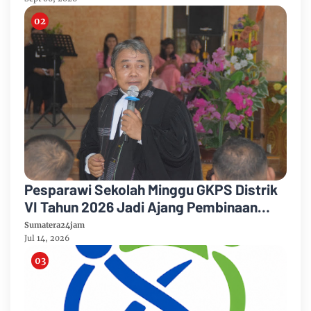
Pesparawi Sekolah Minggu GKPS Distrik
VI Tahun 2026 Jadi Ajang Pembinaan
Iman dan Pengembangan Talenta Anak
Sumatera24jam
Jul 14, 2026