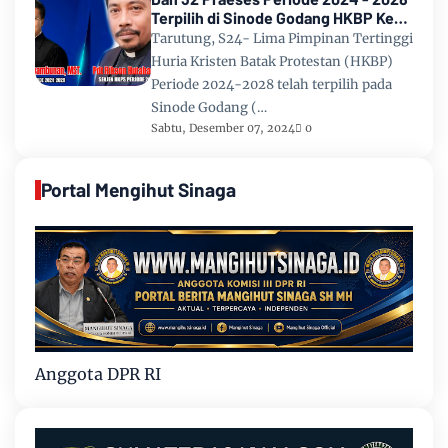
Terpilih di Sinode Godang HKBP Ke
67 Tahun 2024
Tarutung, S24- Lima Pimpinan Tertinggi
Huria Kristen Batak Protestan (HKBP)
Periode 2024-2028 telah terpilih pada
Sinode Godang (…
Sabtu, Desember 07, 2024
0
Portal Mengihut Sinaga
Anggota DPR RI