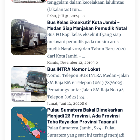
tenggelam dalam kecelakaan lalulintas
(lakalantas) tun…
Rabu, Juli 31, 2024
0
Bus Kelas Eksekutif Kota Jambi –
Medan Siap Manjakan Pemudik Natal
Bus PO Rapi kelas eksekutif yang siap
melayani pemudik pada musim arus
mudik Natal 2019 dan Tahun Baru 2020
dari Kota Jambi –…
Kamis, Desember 12, 2019
0
Bus INTRA Nomor Loket
Nomor Telepon BUS INTRA Medan-Jalan
SM Raja KM 6 Telepon (061) 7876025.
Pematangsiantar Jalan SM Raja No 194
Telepon (0622) 24…
Jumat, Juni 12, 2020
0
Pulau Sumatera Bakal Dimekarkan
Menjadi 23 Provinsi, Ada Provinsi
Toba Raya dan Provinsi Tapanuli
Pulau Sumatera. Jambi, S24- Pulau
Sumatera yang saat ini terbagi menjadi