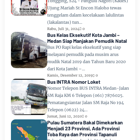
Tongging, S24 - Pangulu Nagori (Kades)
Ujung Mariah St Encon Haloho tewas
tenggelam dalam kecelakaan lalulintas
(lakalantas) tun…
Rabu, Juli 31, 2024
0
Bus Kelas Eksekutif Kota Jambi –
Medan Siap Manjakan Pemudik Natal
Bus PO Rapi kelas eksekutif yang siap
melayani pemudik pada musim arus
mudik Natal 2019 dan Tahun Baru 2020
dari Kota Jambi –…
Kamis, Desember 12, 2019
0
Bus INTRA Nomor Loket
Nomor Telepon BUS INTRA Medan-Jalan
SM Raja KM 6 Telepon (061) 7876025.
Pematangsiantar Jalan SM Raja No 194
Telepon (0622) 24…
Jumat, Juni 12, 2020
0
Pulau Sumatera Bakal Dimekarkan
Menjadi 23 Provinsi, Ada Provinsi
Toba Raya dan Provinsi Tapanuli