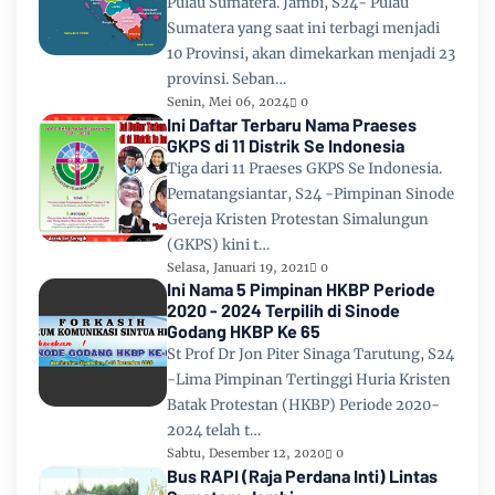
Pulau Sumatera. Jambi, S24- Pulau
Sumatera yang saat ini terbagi menjadi
10 Provinsi, akan dimekarkan menjadi 23
provinsi. Seban…
Senin, Mei 06, 2024
0
Ini Daftar Terbaru Nama Praeses
GKPS di 11 Distrik Se Indonesia
Tiga dari 11 Praeses GKPS Se Indonesia.
Pematangsiantar, S24 -Pimpinan Sinode
Gereja Kristen Protestan Simalungun
(GKPS) kini t…
Selasa, Januari 19, 2021
0
Ini Nama 5 Pimpinan HKBP Periode
2020 - 2024 Terpilih di Sinode
Godang HKBP Ke 65
St Prof Dr Jon Piter Sinaga Tarutung, S24
-Lima Pimpinan Tertinggi Huria Kristen
Batak Protestan (HKBP) Periode 2020-
2024 telah t…
Sabtu, Desember 12, 2020
0
Bus RAPI (Raja Perdana Inti) Lintas