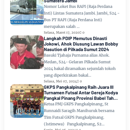
Sumatera Jambi
Nomor Loket Bus RAPI (Raja Perdana
Inti) Lintas Sumatera Jambi. Jambi, S24 -
Bus PT RAPI (Raja Perdana Inti)
merupakan salah …
Selasa, Maret 17, 2020
0
Langkah PDIP Memutus Dinasti
Jokowi, Ahok Diusung Lawan Bobby
Nasution di Pilkada Sumut 2024
Basuki Tjahaja Purnama alias Ahok.
Medan, S24- Gelaran Pilkada Sumut
2024 bakal diramaikan sejumlah tokoh
yang diperkirakan bakal…
Selasa, Mei 07, 2024
0
GKPS Pangkalpinang Raih Juara III
Turnamen Futsal Antar Gereja Kodya
Pangkal Pinang Provinsi Babel Tahun
2024
Ketua PMJ GKPS Pangkalpinang, St
Runnaidi Saragih Manihuruk bersama
Tim Futsal GKPS Pangkalpinang.
(Istimewa) Pangkalpinang, S2…