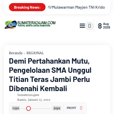
TNI Krido Pramono Jadi Ikon Singing Competition HUT Ke-81 RI
Breaking News:
8
Aug
2026
Beranda
REGIONAL
Demi Pertahankan Mutu,
Pengelolaan SMA Unggul
Titian Teras Jambi Perlu
Dibenahi Kembali
Sumatera24jam
Kamis, Januari 13, 2022
PRINT
12px
30px