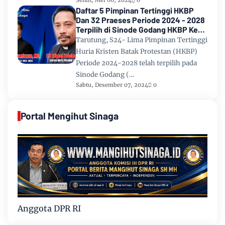
Senin, Mei 06, 2024
0
Daftar 5 Pimpinan Tertinggi HKBP
Dan 32 Praeses Periode 2024 - 2028
Terpilih di Sinode Godang HKBP Ke
67 Tahun 2024
Tarutung, S24- Lima Pimpinan Tertinggi
Huria Kristen Batak Protestan (HKBP)
Periode 2024-2028 telah terpilih pada
Sinode Godang (…
Sabtu, Desember 07, 2024
0
Portal Mengihut Sinaga
Anggota DPR RI