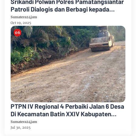
Srikandi Polwan Polres Pamatangsiantar
Patroli Dialogis dan Berbagi kepada
Masyarakat Tanjung Pinggir
Sumatera24jam
Oct 19, 2025
PTPN IV Regional 4 Perbaiki Jalan 6 Desa
Di Kecamatan Batin XXIV Kabupaten
Batang Hari Untuk Meningkatkan
Sumatera24jam
Ekonomi Masyarakat
Jul 30, 2025