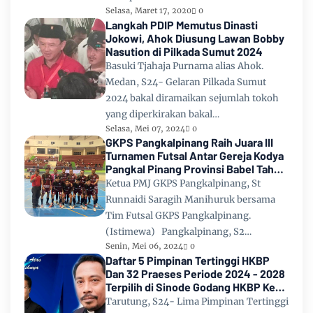
Selasa, Maret 17, 2020
0
Langkah PDIP Memutus Dinasti
Jokowi, Ahok Diusung Lawan Bobby
Nasution di Pilkada Sumut 2024
Basuki Tjahaja Purnama alias Ahok.
Medan, S24- Gelaran Pilkada Sumut
2024 bakal diramaikan sejumlah tokoh
yang diperkirakan bakal…
Selasa, Mei 07, 2024
0
GKPS Pangkalpinang Raih Juara III
Turnamen Futsal Antar Gereja Kodya
Pangkal Pinang Provinsi Babel Tahun
2024
Ketua PMJ GKPS Pangkalpinang, St
Runnaidi Saragih Manihuruk bersama
Tim Futsal GKPS Pangkalpinang.
(Istimewa) Pangkalpinang, S2…
Senin, Mei 06, 2024
0
Daftar 5 Pimpinan Tertinggi HKBP
Dan 32 Praeses Periode 2024 - 2028
Terpilih di Sinode Godang HKBP Ke
67 Tahun 2024
Tarutung, S24- Lima Pimpinan Tertinggi