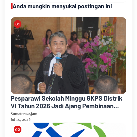
Anda mungkin menyukai postingan ini
Pesparawi Sekolah Minggu GKPS Distrik
VI Tahun 2026 Jadi Ajang Pembinaan
Iman dan Pengembangan Talenta Anak
Sumatera24jam
Jul 14, 2026