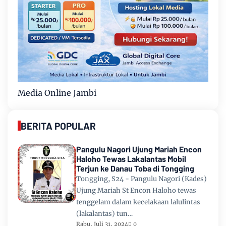
Media Online Jambi
BERITA POPULAR
Pangulu Nagori Ujung Mariah Encon
Haloho Tewas Lakalantas Mobil
Terjun ke Danau Toba di Tongging
Tongging, S24 - Pangulu Nagori (Kades)
Ujung Mariah St Encon Haloho tewas
tenggelam dalam kecelakaan lalulintas
(lakalantas) tun…
Rabu, Juli 31, 2024
0