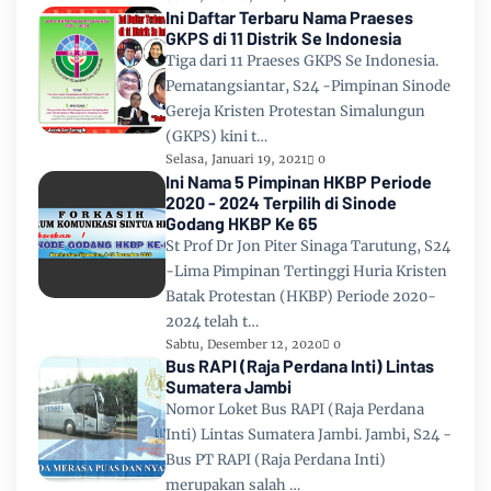
Ini Daftar Terbaru Nama Praeses
GKPS di 11 Distrik Se Indonesia
Tiga dari 11 Praeses GKPS Se Indonesia.
Pematangsiantar, S24 -Pimpinan Sinode
Gereja Kristen Protestan Simalungun
(GKPS) kini t…
Selasa, Januari 19, 2021
0
Ini Nama 5 Pimpinan HKBP Periode
2020 - 2024 Terpilih di Sinode
Godang HKBP Ke 65
St Prof Dr Jon Piter Sinaga Tarutung, S24
-Lima Pimpinan Tertinggi Huria Kristen
Batak Protestan (HKBP) Periode 2020-
2024 telah t…
Sabtu, Desember 12, 2020
0
Bus RAPI (Raja Perdana Inti) Lintas
Sumatera Jambi
Nomor Loket Bus RAPI (Raja Perdana
Inti) Lintas Sumatera Jambi. Jambi, S24 -
Bus PT RAPI (Raja Perdana Inti)
merupakan salah …