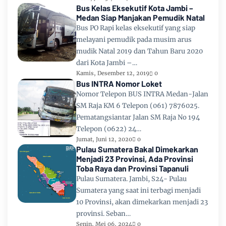
Bus Kelas Eksekutif Kota Jambi –
Medan Siap Manjakan Pemudik Natal
Bus PO Rapi kelas eksekutif yang siap
melayani pemudik pada musim arus
mudik Natal 2019 dan Tahun Baru 2020
dari Kota Jambi –…
Kamis, Desember 12, 2019
0
Bus INTRA Nomor Loket
Nomor Telepon BUS INTRA Medan-Jalan
SM Raja KM 6 Telepon (061) 7876025.
Pematangsiantar Jalan SM Raja No 194
Telepon (0622) 24…
Jumat, Juni 12, 2020
0
Pulau Sumatera Bakal Dimekarkan
Menjadi 23 Provinsi, Ada Provinsi
Toba Raya dan Provinsi Tapanuli
Pulau Sumatera. Jambi, S24- Pulau
Sumatera yang saat ini terbagi menjadi
10 Provinsi, akan dimekarkan menjadi 23
provinsi. Seban…
Senin, Mei 06, 2024
0