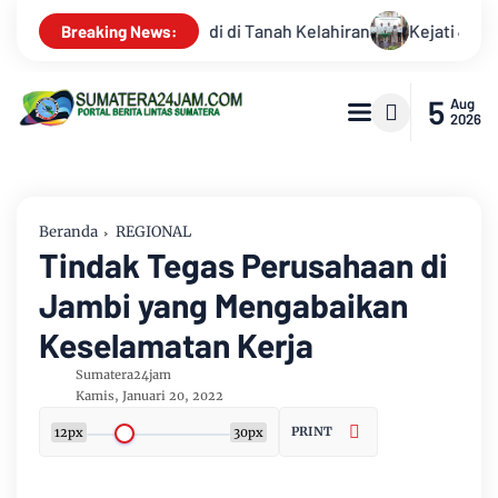
 Jambi Dan SKK Migas Sumbagsel Jalin Perjanjian Kerja Sama Pe
Breaking News:
5
Aug
2026
Beranda
REGIONAL
Tindak Tegas Perusahaan di
Jambi yang Mengabaikan
Keselamatan Kerja
Sumatera24jam
Kamis, Januari 20, 2022
PRINT
12px
30px