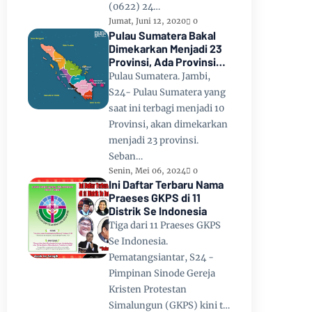
(0622) 24…
Jumat, Juni 12, 2020
0
Pulau Sumatera Bakal
Dimekarkan Menjadi 23
Provinsi, Ada Provinsi
Toba Raya dan Provinsi
Pulau Sumatera. Jambi,
Tapanuli
S24- Pulau Sumatera yang
saat ini terbagi menjadi 10
Provinsi, akan dimekarkan
menjadi 23 provinsi.
Seban…
Senin, Mei 06, 2024
0
Ini Daftar Terbaru Nama
Praeses GKPS di 11
Distrik Se Indonesia
Tiga dari 11 Praeses GKPS
Se Indonesia.
Pematangsiantar, S24 -
Pimpinan Sinode Gereja
Kristen Protestan
Simalungun (GKPS) kini t…