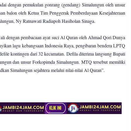
ndai dengan pemukulan gonrang (gendang) Simalungun oleh unsur
san balon oleh Ketua Tim Penggerak Pemberdayaan Kesejahteraan
ungun, Ny Ratnawati Radiapoh Hasiholan Sinaga.
wali dengan pembacaan ayat suci Al Quran oleh Ahmad Qori Dunya
nyikan lagu kebangsaan Indonesia Raya, pengibaran bendera LPTQ
file kontingen dari 32 kecamatan. Defila diterima langsung Bupati
lungun dan unsur Forkopimda Simalungun. MTQ tersebut memiliki
 Simalungun sejahtera melalui nilai-nilai Al Quran”.