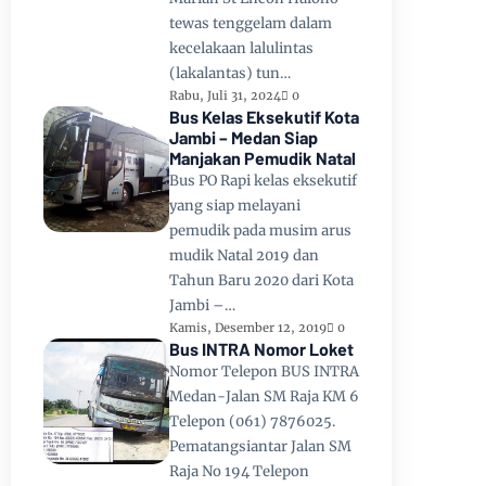
tewas tenggelam dalam
kecelakaan lalulintas
(lakalantas) tun…
Rabu, Juli 31, 2024
0
Bus Kelas Eksekutif Kota
Jambi – Medan Siap
Manjakan Pemudik Natal
Bus PO Rapi kelas eksekutif
yang siap melayani
pemudik pada musim arus
mudik Natal 2019 dan
Tahun Baru 2020 dari Kota
Jambi –…
Kamis, Desember 12, 2019
0
Bus INTRA Nomor Loket
Nomor Telepon BUS INTRA
Medan-Jalan SM Raja KM 6
Telepon (061) 7876025.
Pematangsiantar Jalan SM
Raja No 194 Telepon