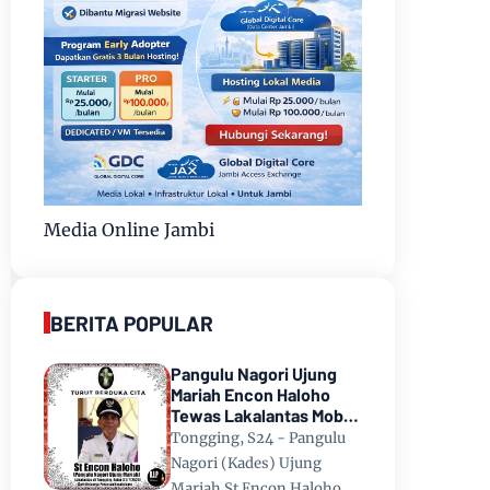
Media Online Jambi
BERITA POPULAR
Pangulu Nagori Ujung
Mariah Encon Haloho
Tewas Lakalantas Mobil
Terjun ke Danau Toba di
Tongging, S24 - Pangulu
Tongging
Nagori (Kades) Ujung
Mariah St Encon Haloho