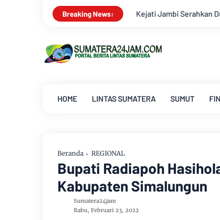
jati Jambi Serahkan Dua Tersangka Korupsi Pengadaan Tanah A
Breaking News:
HOME
LINTAS SUMATERA
SUMUT
FI
Beranda
REGIONAL
Bupati Radiapoh Hasihol
Kabupaten Simalungun
Sumatera24jam
Rabu, Februari 23, 2022