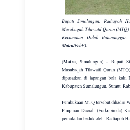
Bupati Simalungun, Radiapoh Ha
Musabaqah Tilawatil Quran (MTQ) 
Kecamatan Dolok Batunanggar, 
Matra
/FebP).
Matra
(
, Simalungun) – Bupati S
Musabaqah Tilawatil Quran (MTQ)
dipusatkan di lapangan bola kaki
Kabupaten Sumalungun, Sumut, Rab
Pembukaan MTQ tersebut dihadiri W
Pimpinan Daerah (Forkopimda) Ka
pemukulan beduk oleh Radiapoh Ha