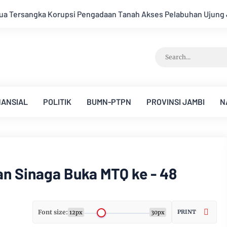
kses Pelabuhan Ujung Jabung Ke Penuntut Umum
Putra Daer
NANSIAL
POLITIK
BUMN-PTPN
PROVINSI JAMBI
N
an Sinaga Buka MTQ ke - 48
Font size:
PRINT
12px
30px