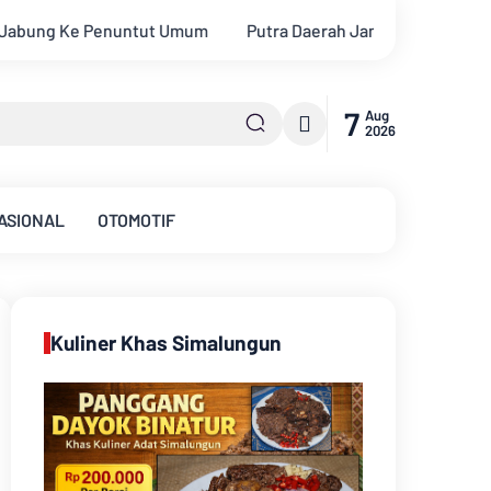
ah Jambi Romi Arizyanto Ditunjuk sebagai Kajari Jambi, Kembali
7
Aug
2026
ASIONAL
OTOMOTIF
Kuliner Khas Simalungun