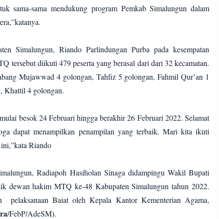
untuk sama-sama mendukung program Pemkab Simalungun dalam
era,”katanya.
ten Simalungun, Riando Parlindungan Purba pada kesempatan
 tersebut diikuti 479 peserta yang berasal dari dari 32 kecamatan.
abang Mujawwad 4 golongan, Tahfiz 5 golongan, Fahmil Qur’an 1
, Khattil 4 golongan.
ulai besok 24 Februari hingga berakhir 26 Februari 2022. Selamat
oga dapat menampilkan penampilan yang terbaik. Mari kita ikuti
 ini,”kata Riando
Simalungun, Radiapoh Hasiholan Sinaga didampingu Wakil Bupati
tik dewan hakim MTQ ke-48 Kabupaten Simalungun tahun 2022.
an pelaksanaan Baiat oleh Kepala Kantor Kementerian Agama,
ra
/FebP/AdeSM).