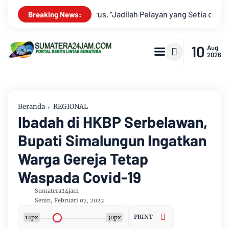
 yang Setia dan Rendah Hati"
Jorge Messi Wafat di Usia 68 Ta
Breaking News:
10
Aug
2026
Beranda
REGIONAL
Ibadah di HKBP Serbelawan,
Bupati Simalungun Ingatkan
Warga Gereja Tetap
Waspada Covid-19
Sumatera24jam
Senin, Februari 07, 2022
PRINT
12px
30px