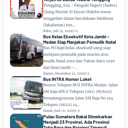
Tongging, S24 - Pangulu Nagori (Kades)
Ujung Mariah St Encon Haloho tewas
tenggelam dalam kecelakaan lalulintas
(lakalantas) tun…
Rabu, Juli 31, 2024
0
Bus Kelas Eksekutif Kota Jambi –
Medan Siap Manjakan Pemudik Natal
Bus PO Rapi kelas eksekutif yang siap
melayani pemudik pada musim arus
mudik Natal 2019 dan Tahun Baru 2020
dari Kota Jambi –…
Kamis, Desember 12, 2019
0
Bus INTRA Nomor Loket
Nomor Telepon BUS INTRA Medan-Jalan
SM Raja KM 6 Telepon (061) 7876025.
Pematangsiantar Jalan SM Raja No 194
Telepon (0622) 24…
Jumat, Juni 12, 2020
0
Pulau Sumatera Bakal Dimekarkan
Menjadi 23 Provinsi, Ada Provinsi
Toba Raya dan Provinsi Tapanuli