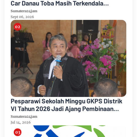
Car Danau Toba Masih Terkendala
Pembebasan BPHTB di Sebagian Lahan
Sumatera24jam
Sept 06, 2026
Pesparawi Sekolah Minggu GKPS Distrik
VI Tahun 2026 Jadi Ajang Pembinaan
Iman dan Pengembangan Talenta Anak
Sumatera24jam
Jul 14, 2026