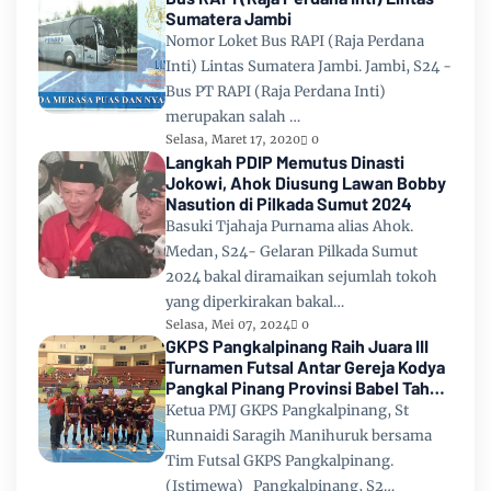
Sumatera Jambi
Nomor Loket Bus RAPI (Raja Perdana
Inti) Lintas Sumatera Jambi. Jambi, S24 -
Bus PT RAPI (Raja Perdana Inti)
merupakan salah …
Selasa, Maret 17, 2020
0
Langkah PDIP Memutus Dinasti
Jokowi, Ahok Diusung Lawan Bobby
Nasution di Pilkada Sumut 2024
Basuki Tjahaja Purnama alias Ahok.
Medan, S24- Gelaran Pilkada Sumut
2024 bakal diramaikan sejumlah tokoh
yang diperkirakan bakal…
Selasa, Mei 07, 2024
0
GKPS Pangkalpinang Raih Juara III
Turnamen Futsal Antar Gereja Kodya
Pangkal Pinang Provinsi Babel Tahun
2024
Ketua PMJ GKPS Pangkalpinang, St
Runnaidi Saragih Manihuruk bersama
Tim Futsal GKPS Pangkalpinang.
(Istimewa) Pangkalpinang, S2…