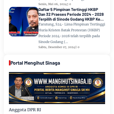
Senin, Mei 06, 2024
0
Daftar 5 Pimpinan Tertinggi HKBP
Dan 32 Praeses Periode 2024 - 2028
Terpilih di Sinode Godang HKBP Ke
67 Tahun 2024
Tarutung, S24- Lima Pimpinan Tertinggi
Huria Kristen Batak Protestan (HKBP)
Periode 2024-2028 telah terpilih pada
Sinode Godang (…
Sabtu, Desember 07, 2024
0
Portal Mengihut Sinaga
Anggota DPR RI