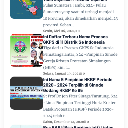
Pulau Sumatera. Jambi, S24- Pulau
Sumatera yang saat ini terbagi menjadi
10 Provinsi, akan dimekarkan menjadi 23
provinsi. Seban…
Senin, Mei 06, 2024
0
Ini Daftar Terbaru Nama Praeses
GKPS di 11 Distrik Se Indonesia
Tiga dari 11 Praeses GKPS Se Indonesia.
Pematangsiantar, S24 -Pimpinan Sinode
Gereja Kristen Protestan Simalungun
(GKPS) kini t…
Selasa, Januari 19, 2021
0
Ini Nama 5 Pimpinan HKBP Periode
2020 - 2024 Terpilih di Sinode
Godang HKBP Ke 65
St Prof Dr Jon Piter Sinaga Tarutung, S24
-Lima Pimpinan Tertinggi Huria Kristen
Batak Protestan (HKBP) Periode 2020-
2024 telah t…
Sabtu, Desember 12, 2020
0
Bus RAPI (Raja Perdana Inti) Lintas