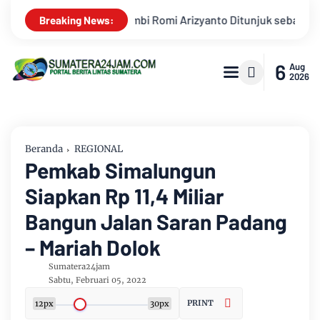
ebagai Kajari Jambi, Kembali Mengabdi di Tanah Kelahiran
Breaking News:
6
Aug
2026
Beranda
REGIONAL
Pemkab Simalungun
Siapkan Rp 11,4 Miliar
Bangun Jalan Saran Padang
– Mariah Dolok
Sumatera24jam
Sabtu, Februari 05, 2022
PRINT
12px
30px