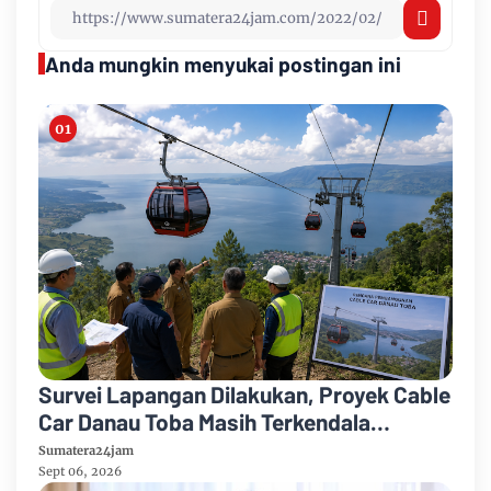
Anda mungkin menyukai postingan ini
Survei Lapangan Dilakukan, Proyek Cable
Car Danau Toba Masih Terkendala
Pembebasan BPHTB di Sebagian Lahan
Sumatera24jam
Sept 06, 2026