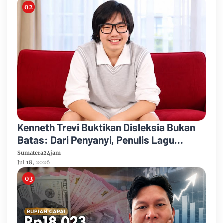
Kenneth Trevi Buktikan Disleksia Bukan
Batas: Dari Penyanyi, Penulis Lagu
hingga Recording Engineer
Sumatera24jam
Jul 18, 2026