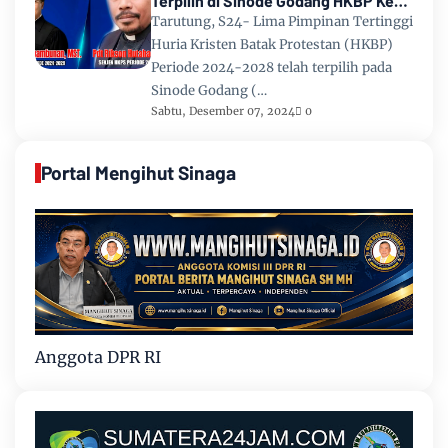
Terpilih di Sinode Godang HKBP Ke
67 Tahun 2024
Tarutung, S24- Lima Pimpinan Tertinggi
Huria Kristen Batak Protestan (HKBP)
Periode 2024-2028 telah terpilih pada
Sinode Godang (…
Sabtu, Desember 07, 2024
0
Portal Mengihut Sinaga
Anggota DPR RI