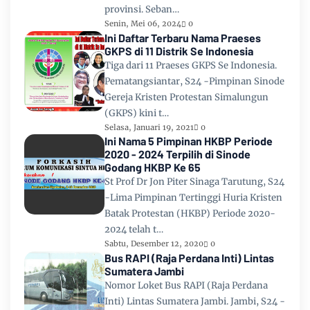
provinsi. Seban…
Senin, Mei 06, 2024
0
Ini Daftar Terbaru Nama Praeses
GKPS di 11 Distrik Se Indonesia
Tiga dari 11 Praeses GKPS Se Indonesia.
Pematangsiantar, S24 -Pimpinan Sinode
Gereja Kristen Protestan Simalungun
(GKPS) kini t…
Selasa, Januari 19, 2021
0
Ini Nama 5 Pimpinan HKBP Periode
2020 - 2024 Terpilih di Sinode
Godang HKBP Ke 65
St Prof Dr Jon Piter Sinaga Tarutung, S24
-Lima Pimpinan Tertinggi Huria Kristen
Batak Protestan (HKBP) Periode 2020-
2024 telah t…
Sabtu, Desember 12, 2020
0
Bus RAPI (Raja Perdana Inti) Lintas
Sumatera Jambi
Nomor Loket Bus RAPI (Raja Perdana
Inti) Lintas Sumatera Jambi. Jambi, S24 -