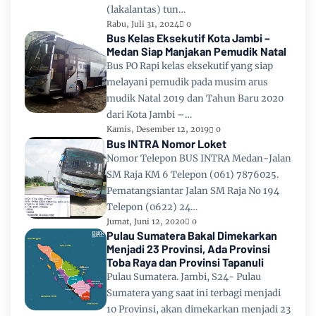
(lakalantas) tun…
Rabu, Juli 31, 2024
0
Bus Kelas Eksekutif Kota Jambi –
Medan Siap Manjakan Pemudik Natal
Bus PO Rapi kelas eksekutif yang siap
melayani pemudik pada musim arus
mudik Natal 2019 dan Tahun Baru 2020
dari Kota Jambi –…
Kamis, Desember 12, 2019
0
Bus INTRA Nomor Loket
Nomor Telepon BUS INTRA Medan-Jalan
SM Raja KM 6 Telepon (061) 7876025.
Pematangsiantar Jalan SM Raja No 194
Telepon (0622) 24…
Jumat, Juni 12, 2020
0
Pulau Sumatera Bakal Dimekarkan
Menjadi 23 Provinsi, Ada Provinsi
Toba Raya dan Provinsi Tapanuli
Pulau Sumatera. Jambi, S24- Pulau
Sumatera yang saat ini terbagi menjadi
10 Provinsi, akan dimekarkan menjadi 23