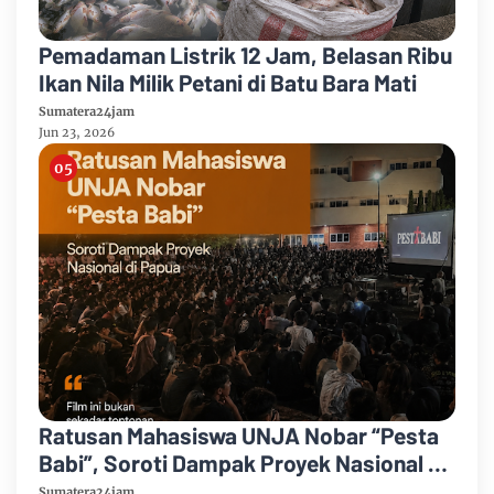
Pemadaman Listrik 12 Jam, Belasan Ribu
Ikan Nila Milik Petani di Batu Bara Mati
Sumatera24jam
Jun 23, 2026
Ratusan Mahasiswa UNJA Nobar “Pesta
Babi”, Soroti Dampak Proyek Nasional di
Papua
Sumatera24jam