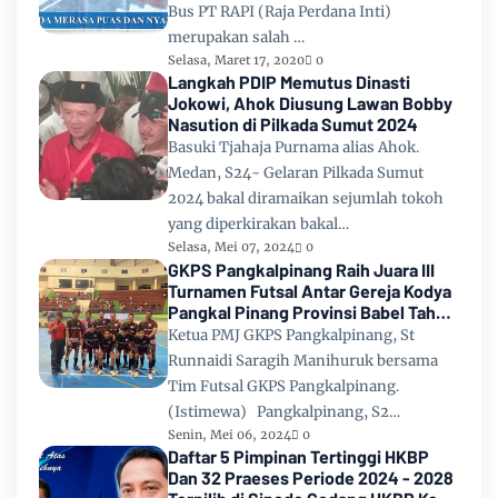
Bus PT RAPI (Raja Perdana Inti)
merupakan salah …
Selasa, Maret 17, 2020
0
Langkah PDIP Memutus Dinasti
Jokowi, Ahok Diusung Lawan Bobby
Nasution di Pilkada Sumut 2024
Basuki Tjahaja Purnama alias Ahok.
Medan, S24- Gelaran Pilkada Sumut
2024 bakal diramaikan sejumlah tokoh
yang diperkirakan bakal…
Selasa, Mei 07, 2024
0
GKPS Pangkalpinang Raih Juara III
Turnamen Futsal Antar Gereja Kodya
Pangkal Pinang Provinsi Babel Tahun
2024
Ketua PMJ GKPS Pangkalpinang, St
Runnaidi Saragih Manihuruk bersama
Tim Futsal GKPS Pangkalpinang.
(Istimewa) Pangkalpinang, S2…
Senin, Mei 06, 2024
0
Daftar 5 Pimpinan Tertinggi HKBP
Dan 32 Praeses Periode 2024 - 2028