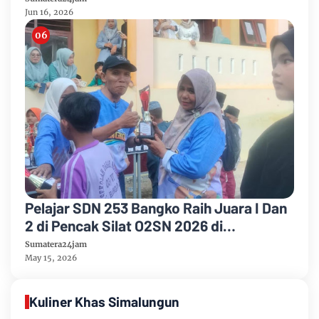
Jun 16, 2026
Pelajar SDN 253 Bangko Raih Juara I Dan
2 di Pencak Silat O2SN 2026 di
Kecamatan Bangko
Sumatera24jam
May 15, 2026
Kuliner Khas Simalungun