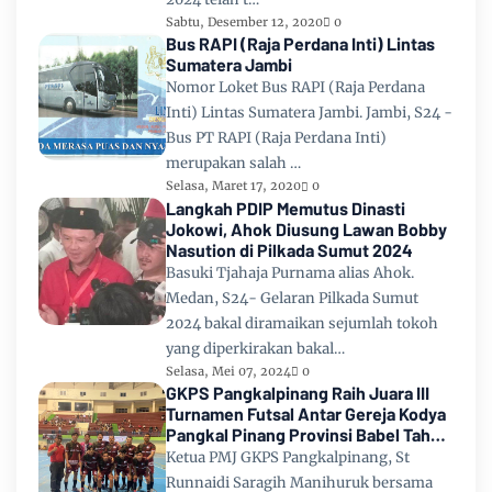
Sabtu, Desember 12, 2020
0
Bus RAPI (Raja Perdana Inti) Lintas
Sumatera Jambi
Nomor Loket Bus RAPI (Raja Perdana
Inti) Lintas Sumatera Jambi. Jambi, S24 -
Bus PT RAPI (Raja Perdana Inti)
merupakan salah …
Selasa, Maret 17, 2020
0
Langkah PDIP Memutus Dinasti
Jokowi, Ahok Diusung Lawan Bobby
Nasution di Pilkada Sumut 2024
Basuki Tjahaja Purnama alias Ahok.
Medan, S24- Gelaran Pilkada Sumut
2024 bakal diramaikan sejumlah tokoh
yang diperkirakan bakal…
Selasa, Mei 07, 2024
0
GKPS Pangkalpinang Raih Juara III
Turnamen Futsal Antar Gereja Kodya
Pangkal Pinang Provinsi Babel Tahun
2024
Ketua PMJ GKPS Pangkalpinang, St
Runnaidi Saragih Manihuruk bersama