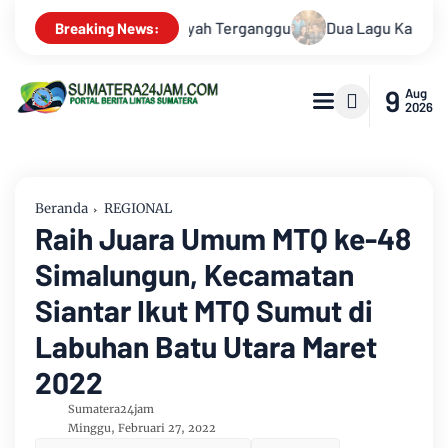
arya Pangdam VI/Mulawarman Mayjen TNI Krido Pramono Jadi Iko
Breaking News:
9
Aug
2026
Beranda
REGIONAL
Raih Juara Umum MTQ ke-48
Simalungun, Kecamatan
Siantar Ikut MTQ Sumut di
Labuhan Batu Utara Maret
2022
Sumatera24jam
Minggu, Februari 27, 2022