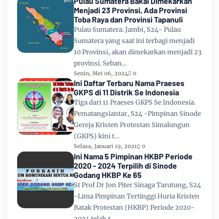
Pulau Sumatera Bakal Dimekarkan
Menjadi 23 Provinsi, Ada Provinsi
Toba Raya dan Provinsi Tapanuli
Pulau Sumatera. Jambi, S24- Pulau
Sumatera yang saat ini terbagi menjadi
10 Provinsi, akan dimekarkan menjadi 23
provinsi. Seban…
Senin, Mei 06, 2024
0
Ini Daftar Terbaru Nama Praeses
GKPS di 11 Distrik Se Indonesia
Tiga dari 11 Praeses GKPS Se Indonesia.
Pematangsiantar, S24 -Pimpinan Sinode
Gereja Kristen Protestan Simalungun
(GKPS) kini t…
Selasa, Januari 19, 2021
0
Ini Nama 5 Pimpinan HKBP Periode
2020 - 2024 Terpilih di Sinode
Godang HKBP Ke 65
St Prof Dr Jon Piter Sinaga Tarutung, S24
-Lima Pimpinan Tertinggi Huria Kristen
Batak Protestan (HKBP) Periode 2020-
2024 telah t…