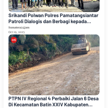
Srikandi Polwan Polres Pamatangsiantar
Patroli Dialogis dan Berbagi kepada
Masyarakat Tanjung Pinggir
Sumatera24jam
Oct 19, 2025
PTPN IV Regional 4 Perbaiki Jalan 6 Desa
Di Kecamatan Batin XXIV Kabupaten