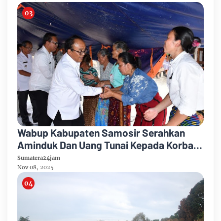
Wabup Kabupaten Samosir Serahkan
Aminduk Dan Uang Tunai Kepada Korban
Kebakaran Desa Sidaji
Sumatera24jam
Nov 08, 2025