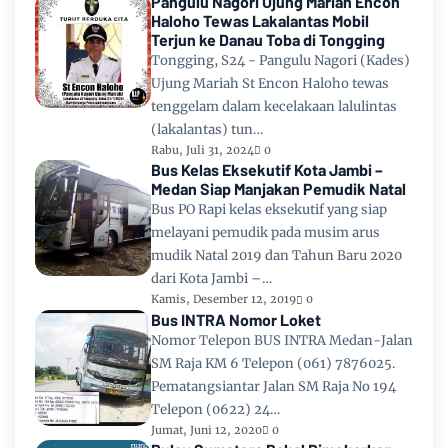
Pangulu Nagori Ujung Mariah Encon
Haloho Tewas Lakalantas Mobil
Terjun ke Danau Toba di Tongging
Tongging, S24 - Pangulu Nagori (Kades)
Ujung Mariah St Encon Haloho tewas
tenggelam dalam kecelakaan lalulintas
(lakalantas) tun…
Rabu, Juli 31, 2024
0
Bus Kelas Eksekutif Kota Jambi –
Medan Siap Manjakan Pemudik Natal
Bus PO Rapi kelas eksekutif yang siap
melayani pemudik pada musim arus
mudik Natal 2019 dan Tahun Baru 2020
dari Kota Jambi –…
Kamis, Desember 12, 2019
0
Bus INTRA Nomor Loket
Nomor Telepon BUS INTRA Medan-Jalan
SM Raja KM 6 Telepon (061) 7876025.
Pematangsiantar Jalan SM Raja No 194
Telepon (0622) 24…
Jumat, Juni 12, 2020
0