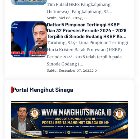
Tim Futsal GKPS Pangkalpinang.
(Istimewa) Pangkalpinang, S2…
Senin, Mei 06, 2024
0
Daftar 5 Pimpinan Tertinggi HKBP
Dan 32 Praeses Periode 2024 - 2028
Terpilih di Sinode Godang HKBP Ke
67 Tahun 2024
Tarutung, S24- Lima Pimpinan Tertinggi
Huria Kristen Batak Protestan (HKBP)
Periode 2024-2028 telah terpilih pada
Sinode Godang (…
Sabtu, Desember 07, 2024
0
Portal Mengihut Sinaga