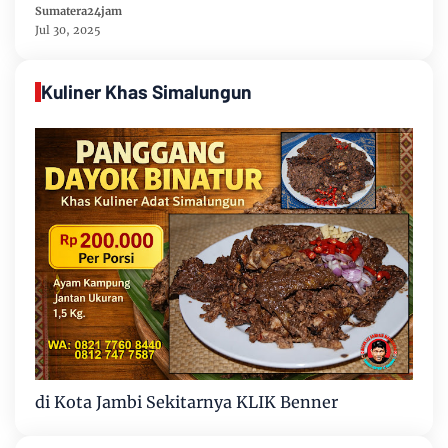
Batang Hari Untuk Meningkatkan
Sumatera24jam
Ekonomi Masyarakat
Jul 30, 2025
Kuliner Khas Simalungun
di Kota Jambi Sekitarnya KLIK Benner