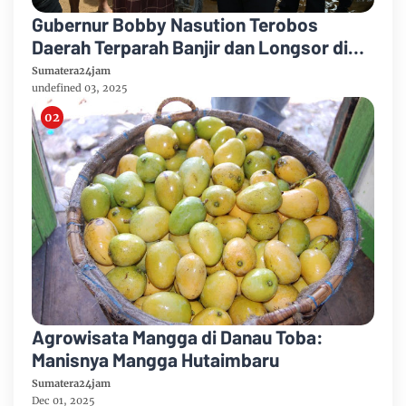
Gubernur Bobby Nasution Terobos
Daerah Terparah Banjir dan Longsor di
Tapteng
Sumatera24jam
undefined 03, 2025
Agrowisata Mangga di Danau Toba:
Manisnya Mangga Hutaimbaru
Sumatera24jam
Dec 01, 2025