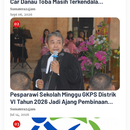
Car Danau Toba Masih Terkendala
Pembebasan BPHTB di Sebagian Lahan
Sumatera24jam
Sept 06, 2026
Pesparawi Sekolah Minggu GKPS Distrik
VI Tahun 2026 Jadi Ajang Pembinaan
Iman dan Pengembangan Talenta Anak
Sumatera24jam
Jul 14, 2026