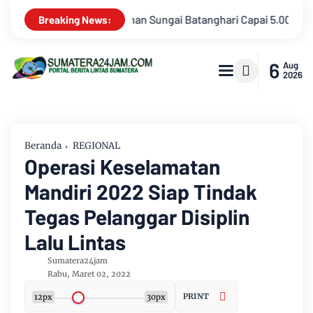
 5.000 NTU, Distribusi Air PDAM Tirta Mayang di Sejumlah Wilay
Breaking News:
6
Aug
2026
Beranda
REGIONAL
Operasi Keselamatan
Mandiri 2022 Siap Tindak
Tegas Pelanggar Disiplin
Lalu Lintas
Sumatera24jam
Rabu, Maret 02, 2022
PRINT
12px
30px