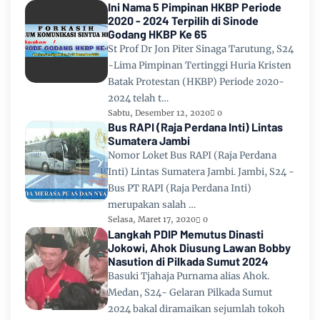
Ini Nama 5 Pimpinan HKBP Periode
2020 - 2024 Terpilih di Sinode
Godang HKBP Ke 65
St Prof Dr Jon Piter Sinaga Tarutung, S24
-Lima Pimpinan Tertinggi Huria Kristen
Batak Protestan (HKBP) Periode 2020-
2024 telah t…
Sabtu, Desember 12, 2020
0
Bus RAPI (Raja Perdana Inti) Lintas
Sumatera Jambi
Nomor Loket Bus RAPI (Raja Perdana
Inti) Lintas Sumatera Jambi. Jambi, S24 -
Bus PT RAPI (Raja Perdana Inti)
merupakan salah …
Selasa, Maret 17, 2020
0
Langkah PDIP Memutus Dinasti
Jokowi, Ahok Diusung Lawan Bobby
Nasution di Pilkada Sumut 2024
Basuki Tjahaja Purnama alias Ahok.
Medan, S24- Gelaran Pilkada Sumut
2024 bakal diramaikan sejumlah tokoh