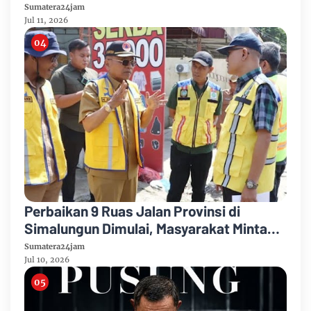
Provinsi Jambi Periode 2026–2029
Sumatera24jam
Jul 11, 2026
Perbaikan 9 Ruas Jalan Provinsi di
Simalungun Dimulai, Masyarakat Minta
Ruas Siantar–Perbatasan Karo Jadi
Sumatera24jam
Prioritas
Jul 10, 2026