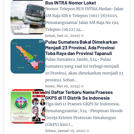
Bus INTRA Nomor Loket
Nomor Telepon BUS INTRA Medan-Jalan
SM Raja KM 6 Telepon (061) 7876025.
Pematangsiantar Jalan SM Raja No 194
Telepon (0622) 24…
Jumat, Juni 12, 2020
0
Pulau Sumatera Bakal Dimekarkan
Menjadi 23 Provinsi, Ada Provinsi
Toba Raya dan Provinsi Tapanuli
Pulau Sumatera. Jambi, S24- Pulau
Sumatera yang saat ini terbagi menjadi
10 Provinsi, akan dimekarkan menjadi 23
provinsi. Seban…
Senin, Mei 06, 2024
0
Ini Daftar Terbaru Nama Praeses
GKPS di 11 Distrik Se Indonesia
Tiga dari 11 Praeses GKPS Se Indonesia.
Pematangsiantar, S24 -Pimpinan Sinode
Gereja Kristen Protestan Simalungun
(GKPS) kini t…
Selasa, Januari 19, 2021
0