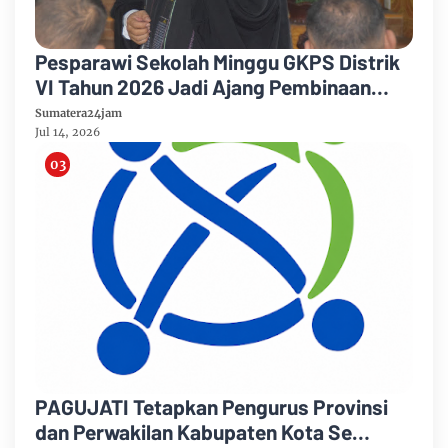
Pesparawi Sekolah Minggu GKPS Distrik
VI Tahun 2026 Jadi Ajang Pembinaan
Iman dan Pengembangan Talenta Anak
Sumatera24jam
Jul 14, 2026
PAGUJATI Tetapkan Pengurus Provinsi
dan Perwakilan Kabupaten Kota Se