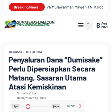
I Krido Pramono Jadi Ikon Singing Competition HUT Ke-81 RI
Breaking News:
8
Aug
2026
Beranda
REGIONAL
Penyaluran Dana “Dumisake”
Perlu Dipersiapkan Secara
Matang, Sasaran Utama
Atasi Kemiskinan
Sumatera24jam
Rabu, Maret 23, 2022
PRINT
12px
30px