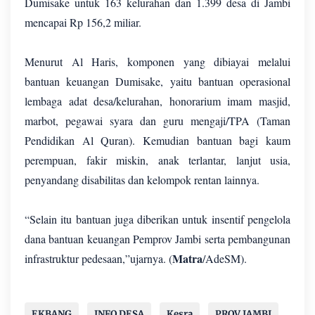
Dumisake untuk 163 kelurahan dan 1.399 desa di Jambi
mencapai Rp 156,2 miliar.
Menurut Al Haris, komponen yang dibiayai melalui
bantuan keuangan Dumisake, yaitu bantuan operasional
lembaga adat desa/kelurahan, honorarium imam masjid,
marbot, pegawai syara dan guru mengaji/TPA (Taman
Pendidikan Al Quran). Kemudian bantuan bagi kaum
perempuan, fakir miskin, anak terlantar, lanjut usia,
penyandang disabilitas dan kelompok rentan lainnya.
“Selain itu bantuan juga diberikan untuk insentif pengelola
dana bantuan keuangan Pemprov Jambi serta pembangunan
Matra
infrastruktur pedesaan,”ujarnya. (
/AdeSM).
EKBANG
INFO DESA
Kesra
PROV JAMBI