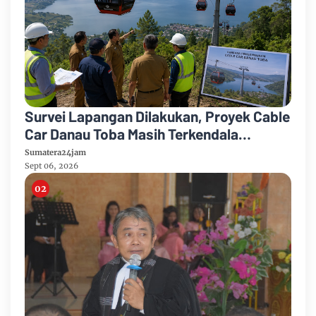
Survei Lapangan Dilakukan, Proyek Cable
Car Danau Toba Masih Terkendala
Pembebasan BPHTB di Sebagian Lahan
Sumatera24jam
Sept 06, 2026