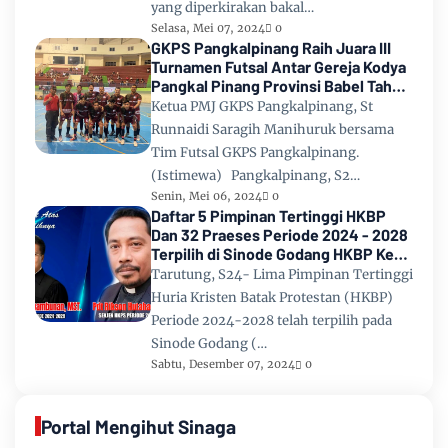
yang diperkirakan bakal…
Selasa, Mei 07, 2024
0
GKPS Pangkalpinang Raih Juara III
Turnamen Futsal Antar Gereja Kodya
Pangkal Pinang Provinsi Babel Tahun
2024
Ketua PMJ GKPS Pangkalpinang, St
Runnaidi Saragih Manihuruk bersama
Tim Futsal GKPS Pangkalpinang.
(Istimewa) Pangkalpinang, S2…
Senin, Mei 06, 2024
0
Daftar 5 Pimpinan Tertinggi HKBP
Dan 32 Praeses Periode 2024 - 2028
Terpilih di Sinode Godang HKBP Ke
67 Tahun 2024
Tarutung, S24- Lima Pimpinan Tertinggi
Huria Kristen Batak Protestan (HKBP)
Periode 2024-2028 telah terpilih pada
Sinode Godang (…
Sabtu, Desember 07, 2024
0
Portal Mengihut Sinaga