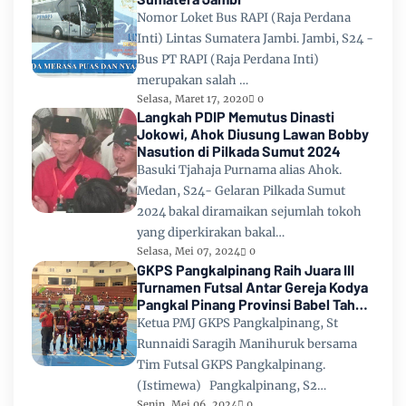
Nomor Loket Bus RAPI (Raja Perdana
Inti) Lintas Sumatera Jambi. Jambi, S24 -
Bus PT RAPI (Raja Perdana Inti)
merupakan salah …
Selasa, Maret 17, 2020
0
Langkah PDIP Memutus Dinasti
Jokowi, Ahok Diusung Lawan Bobby
Nasution di Pilkada Sumut 2024
Basuki Tjahaja Purnama alias Ahok.
Medan, S24- Gelaran Pilkada Sumut
2024 bakal diramaikan sejumlah tokoh
yang diperkirakan bakal…
Selasa, Mei 07, 2024
0
GKPS Pangkalpinang Raih Juara III
Turnamen Futsal Antar Gereja Kodya
Pangkal Pinang Provinsi Babel Tahun
2024
Ketua PMJ GKPS Pangkalpinang, St
Runnaidi Saragih Manihuruk bersama
Tim Futsal GKPS Pangkalpinang.
(Istimewa) Pangkalpinang, S2…
Senin, Mei 06, 2024
0