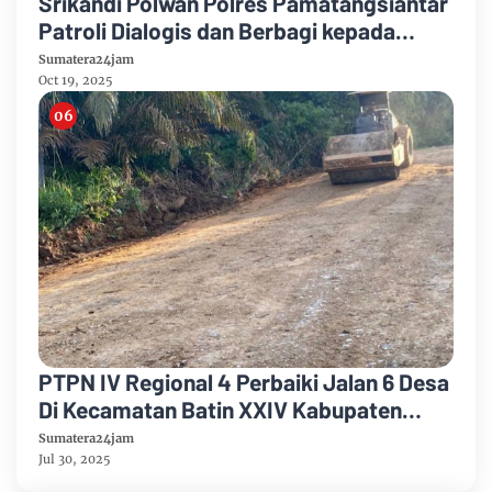
Srikandi Polwan Polres Pamatangsiantar
Patroli Dialogis dan Berbagi kepada
Masyarakat Tanjung Pinggir
Sumatera24jam
Oct 19, 2025
PTPN IV Regional 4 Perbaiki Jalan 6 Desa
Di Kecamatan Batin XXIV Kabupaten
Batang Hari Untuk Meningkatkan
Sumatera24jam
Ekonomi Masyarakat
Jul 30, 2025