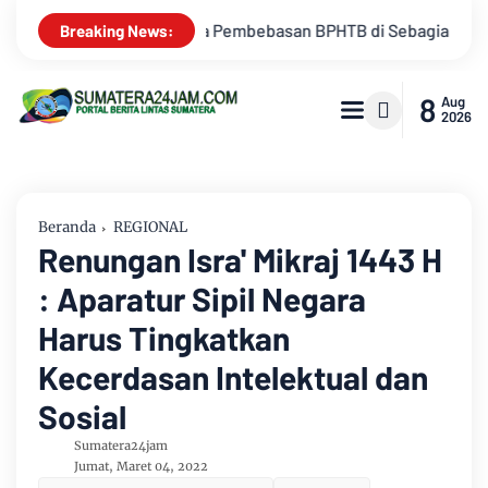
di Sebagian Lahan
Kemarau Memuncak, Debit Sungai Batangh
Breaking News:
8
Aug
2026
Beranda
REGIONAL
Renungan Isra' Mikraj 1443 H
: Aparatur Sipil Negara
Harus Tingkatkan
Kecerdasan Intelektual dan
Sosial
Sumatera24jam
Jumat, Maret 04, 2022