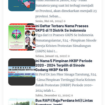
Pulau Sumatera. Jambi, S24- Pulau
Sumatera yang saat ini terbagi menjadi
10 Provinsi, akan dimekarkan menjadi 23
provinsi. Seban…
Senin, Mei 06, 2024
0
Ini Daftar Terbaru Nama Praeses
GKPS di 11 Distrik Se Indonesia
Tiga dari 11 Praeses GKPS Se Indonesia.
Pematangsiantar, S24 -Pimpinan Sinode
Gereja Kristen Protestan Simalungun
(GKPS) kini t…
Selasa, Januari 19, 2021
0
Ini Nama 5 Pimpinan HKBP Periode
2020 - 2024 Terpilih di Sinode
Godang HKBP Ke 65
St Prof Dr Jon Piter Sinaga Tarutung, S24
-Lima Pimpinan Tertinggi Huria Kristen
Batak Protestan (HKBP) Periode 2020-
2024 telah t…
Sabtu, Desember 12, 2020
0
Bus RAPI (Raja Perdana Inti) Lintas
Sumatera Jambi