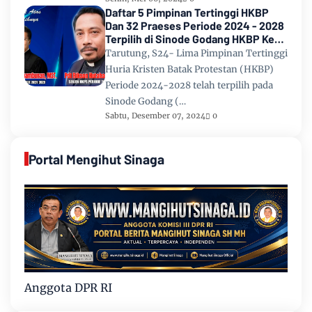
Daftar 5 Pimpinan Tertinggi HKBP
Dan 32 Praeses Periode 2024 - 2028
Terpilih di Sinode Godang HKBP Ke
67 Tahun 2024
Tarutung, S24- Lima Pimpinan Tertinggi
Huria Kristen Batak Protestan (HKBP)
Periode 2024-2028 telah terpilih pada
Sinode Godang (…
Sabtu, Desember 07, 2024
0
Portal Mengihut Sinaga
Anggota DPR RI