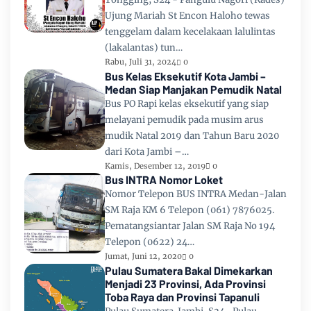
Ujung Mariah St Encon Haloho tewas
tenggelam dalam kecelakaan lalulintas
(lakalantas) tun…
Rabu, Juli 31, 2024
0
Bus Kelas Eksekutif Kota Jambi –
Medan Siap Manjakan Pemudik Natal
Bus PO Rapi kelas eksekutif yang siap
melayani pemudik pada musim arus
mudik Natal 2019 dan Tahun Baru 2020
dari Kota Jambi –…
Kamis, Desember 12, 2019
0
Bus INTRA Nomor Loket
Nomor Telepon BUS INTRA Medan-Jalan
SM Raja KM 6 Telepon (061) 7876025.
Pematangsiantar Jalan SM Raja No 194
Telepon (0622) 24…
Jumat, Juni 12, 2020
0
Pulau Sumatera Bakal Dimekarkan
Menjadi 23 Provinsi, Ada Provinsi
Toba Raya dan Provinsi Tapanuli