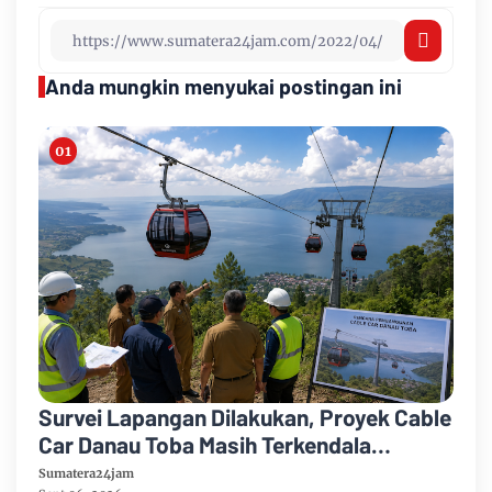
Anda mungkin menyukai postingan ini
Survei Lapangan Dilakukan, Proyek Cable
Car Danau Toba Masih Terkendala
Pembebasan BPHTB di Sebagian Lahan
Sumatera24jam