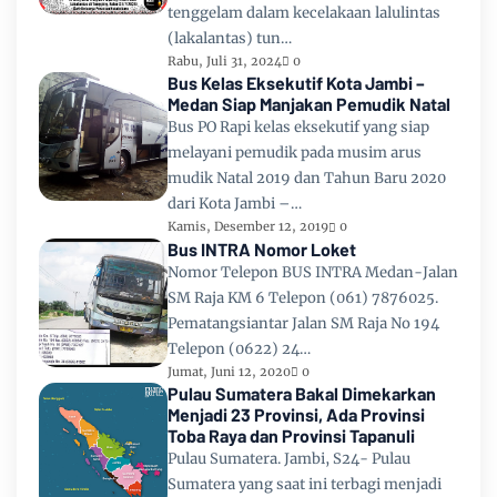
tenggelam dalam kecelakaan lalulintas
(lakalantas) tun…
Rabu, Juli 31, 2024
0
Bus Kelas Eksekutif Kota Jambi –
Medan Siap Manjakan Pemudik Natal
Bus PO Rapi kelas eksekutif yang siap
melayani pemudik pada musim arus
mudik Natal 2019 dan Tahun Baru 2020
dari Kota Jambi –…
Kamis, Desember 12, 2019
0
Bus INTRA Nomor Loket
Nomor Telepon BUS INTRA Medan-Jalan
SM Raja KM 6 Telepon (061) 7876025.
Pematangsiantar Jalan SM Raja No 194
Telepon (0622) 24…
Jumat, Juni 12, 2020
0
Pulau Sumatera Bakal Dimekarkan
Menjadi 23 Provinsi, Ada Provinsi
Toba Raya dan Provinsi Tapanuli
Pulau Sumatera. Jambi, S24- Pulau
Sumatera yang saat ini terbagi menjadi