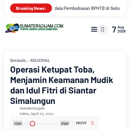
PHTB di Sebagian Lahan
Kemarau Memuncak, Debit Sungai Ba
Breaking News:
7
Aug
2026
Beranda
REGIONAL
Operasi Ketupat Toba,
Menjamin Keamanan Mudik
dan Idul Fitri di Siantar
Simalungun
Sumatera24jam
Sabtu, April 23, 2022
PRINT
12px
30px