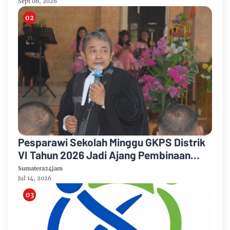
Sept 06, 2026
Pesparawi Sekolah Minggu GKPS Distrik
VI Tahun 2026 Jadi Ajang Pembinaan
Iman dan Pengembangan Talenta Anak
Sumatera24jam
Jul 14, 2026