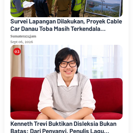
Survei Lapangan Dilakukan, Proyek Cable
Car Danau Toba Masih Terkendala
Pembebasan BPHTB di Sebagian Lahan
Sumatera24jam
Sept 06, 2026
Kenneth Trevi Buktikan Disleksia Bukan
Batas: Dari Penyanyi, Penulis Lagu