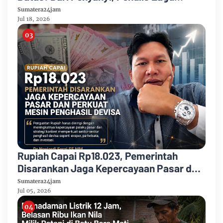
hingga Recording Engineer
Sumatera24jam
Jul 18, 2026
Rupiah Capai Rp18.023, Pemerintah
Disarankan Jaga Kepercayaan Pasar dan
Perkuat Mesin Penghasil Devisa
Sumatera24jam
Jul 05, 2026