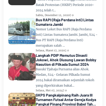
Batak Protestan (HKBP) Periode 2020-
2024 telah t…
Sabtu, Desember 12, 2020
0
Bus RAPI (Raja Perdana Inti) Lintas
Sumatera Jambi
Nomor Loket Bus RAPI (Raja Perdana
Inti) Lintas Sumatera Jambi. Jambi, S24 -
Bus PT RAPI (Raja Perdana Inti)
merupakan salah …
Selasa, Maret 17, 2020
0
Langkah PDIP Memutus Dinasti
Jokowi, Ahok Diusung Lawan Bobby
Nasution di Pilkada Sumut 2024
Basuki Tjahaja Purnama alias Ahok.
Medan, S24- Gelaran Pilkada Sumut
2024 bakal diramaikan sejumlah tokoh
yang diperkirakan bakal…
Selasa, Mei 07, 2024
0
GKPS Pangkalpinang Raih Juara III
Turnamen Futsal Antar Gereja Kodya
Pangkal Pinang Provinsi Babel Tahun