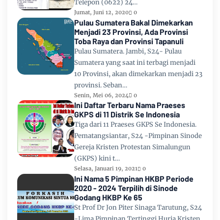
Telepon (0622) 24…
Jumat, Juni 12, 2020
0
Pulau Sumatera Bakal Dimekarkan
Menjadi 23 Provinsi, Ada Provinsi
Toba Raya dan Provinsi Tapanuli
Pulau Sumatera. Jambi, S24- Pulau
Sumatera yang saat ini terbagi menjadi
10 Provinsi, akan dimekarkan menjadi 23
provinsi. Seban…
Senin, Mei 06, 2024
0
Ini Daftar Terbaru Nama Praeses
GKPS di 11 Distrik Se Indonesia
Tiga dari 11 Praeses GKPS Se Indonesia.
Pematangsiantar, S24 -Pimpinan Sinode
Gereja Kristen Protestan Simalungun
(GKPS) kini t…
Selasa, Januari 19, 2021
0
Ini Nama 5 Pimpinan HKBP Periode
2020 - 2024 Terpilih di Sinode
Godang HKBP Ke 65
St Prof Dr Jon Piter Sinaga Tarutung, S24
-Lima Pimpinan Tertinggi Huria Kristen