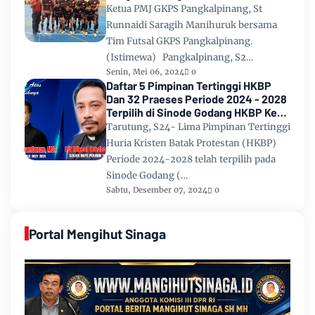
2024
Ketua PMJ GKPS Pangkalpinang, St
Runnaidi Saragih Manihuruk bersama
Tim Futsal GKPS Pangkalpinang.
(Istimewa) Pangkalpinang, S2…
Senin, Mei 06, 2024
0
Daftar 5 Pimpinan Tertinggi HKBP
Dan 32 Praeses Periode 2024 - 2028
Terpilih di Sinode Godang HKBP Ke
67 Tahun 2024
Tarutung, S24- Lima Pimpinan Tertinggi
Huria Kristen Batak Protestan (HKBP)
Periode 2024-2028 telah terpilih pada
Sinode Godang (…
Sabtu, Desember 07, 2024
0
Portal Mengihut Sinaga