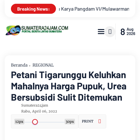
rman Mayjen TNI Krido Pramono Jadi Ikon Singing Competition 
Breaking News:
8
Aug
2026
Beranda
REGIONAL
Petani Tigarunggu Keluhkan
Mahalnya Harga Pupuk, Urea
Bersubsidi Sulit Ditemukan
Sumatera24jam
Rabu, April 06, 2022
PRINT
12px
30px