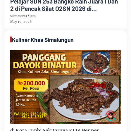
Pelajar SDN 253 Bangko Raih Juara I Dan
2 di Pencak Silat O2SN 2026 di
Kecamatan Bangko
Sumatera24jam
May 15, 2026
Kuliner Khas Simalungun
di Kota Jambi Sekitarnya KLIK Benner