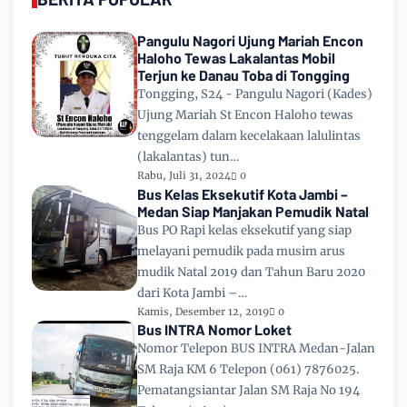
Pangulu Nagori Ujung Mariah Encon
Haloho Tewas Lakalantas Mobil
Terjun ke Danau Toba di Tongging
Tongging, S24 - Pangulu Nagori (Kades)
Ujung Mariah St Encon Haloho tewas
tenggelam dalam kecelakaan lalulintas
(lakalantas) tun…
Rabu, Juli 31, 2024
0
Bus Kelas Eksekutif Kota Jambi –
Medan Siap Manjakan Pemudik Natal
Bus PO Rapi kelas eksekutif yang siap
melayani pemudik pada musim arus
mudik Natal 2019 dan Tahun Baru 2020
dari Kota Jambi –…
Kamis, Desember 12, 2019
0
Bus INTRA Nomor Loket
Nomor Telepon BUS INTRA Medan-Jalan
SM Raja KM 6 Telepon (061) 7876025.
Pematangsiantar Jalan SM Raja No 194