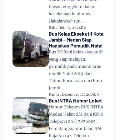
tewas tenggelam dalam
kecelakaan lalulintas
(lakalantas) tun…
Rabu, Juli 31, 2024
0
Bus Kelas Eksekutif Kota
Jambi – Medan Siap
Manjakan Pemudik Natal
Bus PO Rapi kelas eksekutif
yang siap melayani
pemudik pada musim arus
mudik Natal 2019 dan
Tahun Baru 2020 dari Kota
Jambi –…
Kamis, Desember 12, 2019
0
Bus INTRA Nomor Loket
Nomor Telepon BUS INTRA
Medan-Jalan SM Raja KM 6
Telepon (061) 7876025.
Pematangsiantar Jalan SM
Raja No 194 Telepon