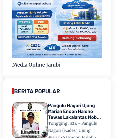
Media Online Jambi
BERITA POPULAR
Pangulu Nagori Ujung
Mariah Encon Haloho
Tewas Lakalantas Mobil
Terjun ke Danau Toba di
Tongging, S24 - Pangulu
Tongging
Nagori (Kades) Ujung
Mariah St Encon Haloho