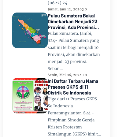
(0622) 24…
Jumat, Juni 12, 2020
0
Pulau Sumatera Bakal
Dimekarkan Menjadi 23
Provinsi, Ada Provinsi
Toba Raya dan Provinsi
Pulau Sumatera. Jambi,
Tapanuli
S24- Pulau Sumatera yang
saat ini terbagi menjadi 10
Provinsi, akan dimekarkan
menjadi 23 provinsi.
Seban…
Senin, Mei 06, 2024
0
Ini Daftar Terbaru Nama
Praeses GKPS di 11
Distrik Se Indonesia
Tiga dari 11 Praeses GKPS
Se Indonesia.
Pematangsiantar, S24 -
Pimpinan Sinode Gereja
Kristen Protestan
Simalungun (GKPS) kini t…