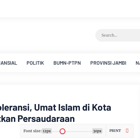
NANSIAL
POLITIK
BUMN-PTPN
PROVINSI JAMBI
N
leransi, Umat Islam di Kota
tkan Persaudaraan
Font size:
PRINT
12px
30px