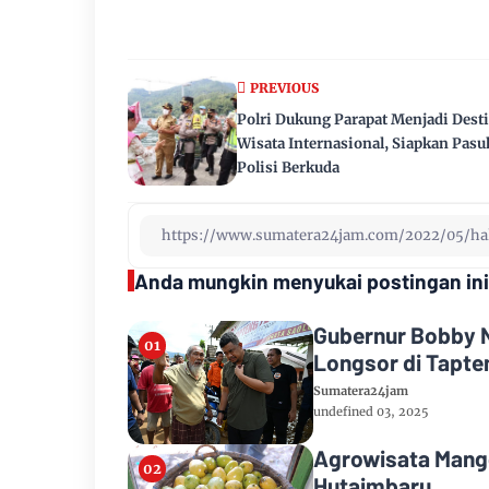
PREVIOUS
Polri Dukung Parapat Menjadi Dest
Wisata Internasional, Siapkan Pas
Polisi Berkuda
Anda mungkin menyukai postingan ini
Gubernur Bobby N
Longsor di Tapte
Sumatera24jam
undefined 03, 2025
Agrowisata Mang
Hutaimbaru