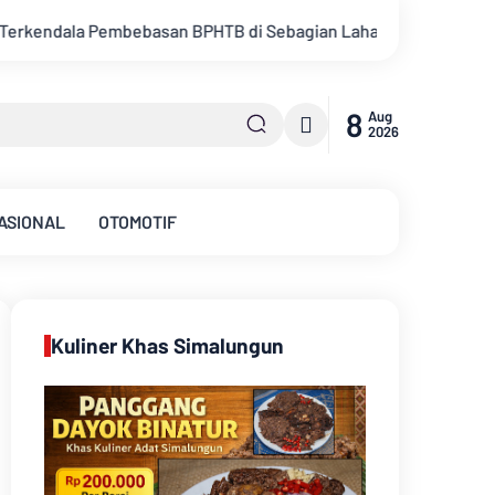
agian Lahan
Kemarau Memuncak, Debit Sungai Batanghari Te
8
Aug
2026
ASIONAL
OTOMOTIF
Kuliner Khas Simalungun