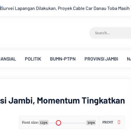
able Car Danau Toba Masih Terkendala Pembebasan BPHTB di Seb
NANSIAL
POLITIK
BUMN-PTPN
PROVINSI JAMBI
N
insi Jambi, Momentum Tingkatkan
Font size:
PRINT
12px
30px