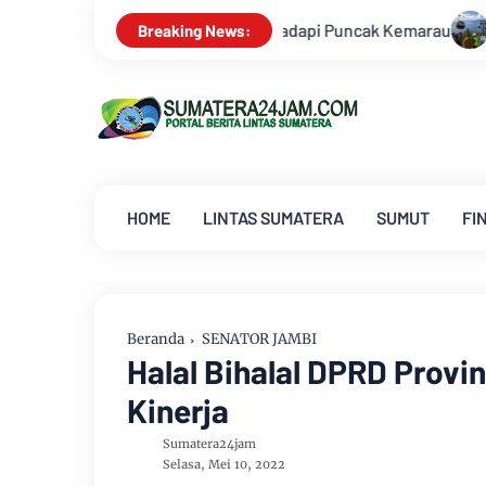
adapi Puncak Kemarau
Survei Lapangan Dilakukan, Proyek C
Breaking News:
HOME
LINTAS SUMATERA
SUMUT
FI
Beranda
SENATOR JAMBI
Halal Bihalal DPRD Prov
Kinerja
Sumatera24jam
Selasa, Mei 10, 2022