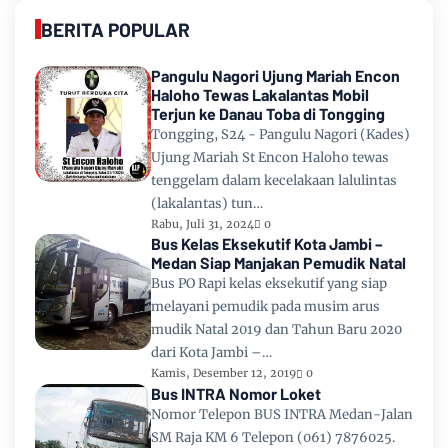
BERITA POPULAR
Pangulu Nagori Ujung Mariah Encon
Haloho Tewas Lakalantas Mobil
Terjun ke Danau Toba di Tongging
Tongging, S24 - Pangulu Nagori (Kades)
Ujung Mariah St Encon Haloho tewas
tenggelam dalam kecelakaan lalulintas
(lakalantas) tun…
Rabu, Juli 31, 2024
0
Bus Kelas Eksekutif Kota Jambi –
Medan Siap Manjakan Pemudik Natal
Bus PO Rapi kelas eksekutif yang siap
melayani pemudik pada musim arus
mudik Natal 2019 dan Tahun Baru 2020
dari Kota Jambi –…
Kamis, Desember 12, 2019
0
Bus INTRA Nomor Loket
Nomor Telepon BUS INTRA Medan-Jalan
SM Raja KM 6 Telepon (061) 7876025.