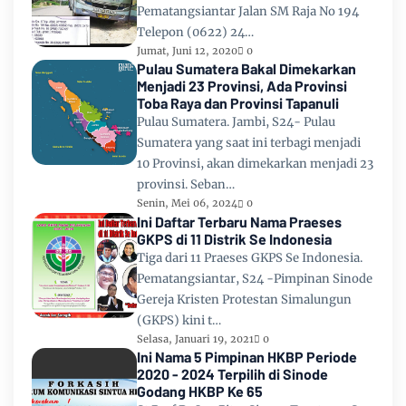
Pematangsiantar Jalan SM Raja No 194
Telepon (0622) 24…
Jumat, Juni 12, 2020
0
Pulau Sumatera Bakal Dimekarkan
Menjadi 23 Provinsi, Ada Provinsi
Toba Raya dan Provinsi Tapanuli
Pulau Sumatera. Jambi, S24- Pulau
Sumatera yang saat ini terbagi menjadi
10 Provinsi, akan dimekarkan menjadi 23
provinsi. Seban…
Senin, Mei 06, 2024
0
Ini Daftar Terbaru Nama Praeses
GKPS di 11 Distrik Se Indonesia
Tiga dari 11 Praeses GKPS Se Indonesia.
Pematangsiantar, S24 -Pimpinan Sinode
Gereja Kristen Protestan Simalungun
(GKPS) kini t…
Selasa, Januari 19, 2021
0
Ini Nama 5 Pimpinan HKBP Periode
2020 - 2024 Terpilih di Sinode
Godang HKBP Ke 65