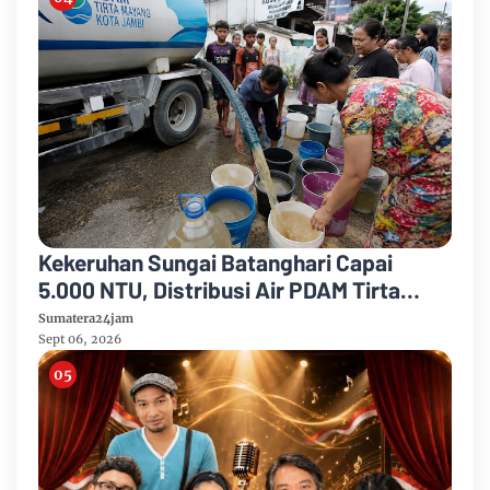
Kekeruhan Sungai Batanghari Capai
5.000 NTU, Distribusi Air PDAM Tirta
Mayang di Sejumlah Wilayah Terganggu
Sumatera24jam
Sept 06, 2026