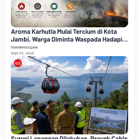
Aroma Karhutla Mulai Tercium di Kota
Jambi, Warga Diminta Waspada Hadapi
Puncak Kemarau
Sumatera24jam
Sept 07, 2026
Survei Lapangan Dilakukan, Proyek Cable