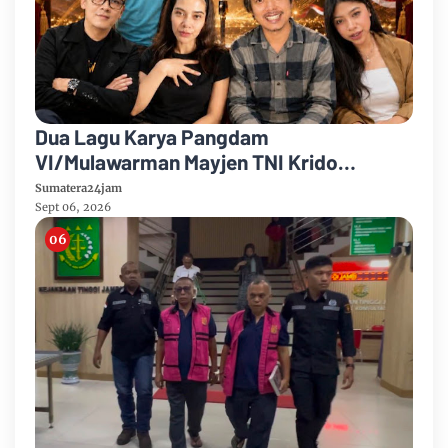
Dua Lagu Karya Pangdam
VI/Mulawarman Mayjen TNI Krido
Pramono Jadi Ikon Singing Competition
Sumatera24jam
HUT Ke-81 RI
Sept 06, 2026