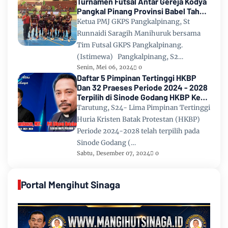
Turnamen Futsal Antar Gereja Kodya
Pangkal Pinang Provinsi Babel Tahun
2024
Ketua PMJ GKPS Pangkalpinang, St
Runnaidi Saragih Manihuruk bersama
Tim Futsal GKPS Pangkalpinang.
(Istimewa) Pangkalpinang, S2…
Senin, Mei 06, 2024
0
Daftar 5 Pimpinan Tertinggi HKBP
Dan 32 Praeses Periode 2024 - 2028
Terpilih di Sinode Godang HKBP Ke
67 Tahun 2024
Tarutung, S24- Lima Pimpinan Tertinggi
Huria Kristen Batak Protestan (HKBP)
Periode 2024-2028 telah terpilih pada
Sinode Godang (…
Sabtu, Desember 07, 2024
0
Portal Mengihut Sinaga