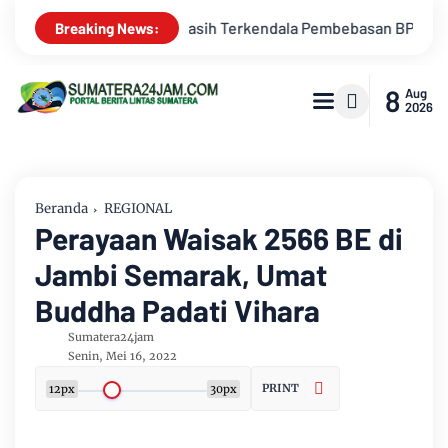
basan BPHTB di Sebagian Lahan
Kemarau Memuncak, Debit Sun
Breaking News:
8
Aug
2026
Beranda
REGIONAL
Perayaan Waisak 2566 BE di
Jambi Semarak, Umat
Buddha Padati Vihara
Sumatera24jam
Senin, Mei 16, 2022
PRINT
12px
30px