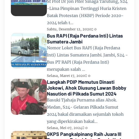
St Prof Dr Jon Piter Sinaga Tarutung, S24
-Lima Pimpinan Tertinggi Huria Kristen
Batak Protestan (HKBP) Periode 2020-
2024 telah t…
Sabtu, Desember 12, 2020
0
Bus RAPI (Raja Perdana Inti) Lintas
Sumatera Jambi
Nomor Loket Bus RAPI (Raja Perdana
Inti) Lintas Sumatera Jambi. Jambi, S24 -
Bus PT RAPI (Raja Perdana Inti)
merupakan salah …
Selasa, Maret 17, 2020
0
Langkah PDIP Memutus Dinasti
Jokowi, Ahok Diusung Lawan Bobby
Nasution di Pilkada Sumut 2024
Basuki Tjahaja Purnama alias Ahok.
Medan, S24- Gelaran Pilkada Sumut
2024 bakal diramaikan sejumlah tokoh
yang diperkirakan bakal…
Selasa, Mei 07, 2024
0
GKPS Pangkalpinang Raih Juara III