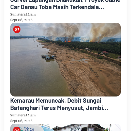
Car Danau Toba Masih Terkendala
Pembebasan BPHTB di Sebagian Lahan
Sumatera24jam
Sept 06, 2026
Kemarau Memuncak, Debit Sungai
Batanghari Terus Menyusut, Jambi
Hadapi Ancaman Krisis Air Bersih dan
Sumatera24jam
Karhutla
Sept 06, 2026