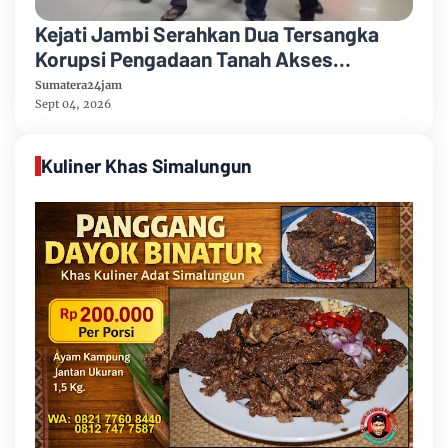
Kejati Jambi Serahkan Dua Tersangka
Korupsi Pengadaan Tanah Akses
Pelabuhan Ujung Jabung Ke Penuntut
Sumatera24jam
Umum
Sept 04, 2026
Kuliner Khas Simalungun