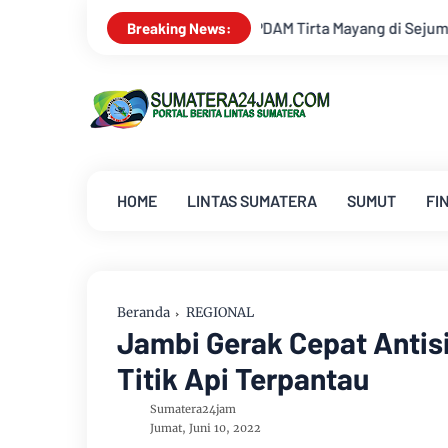
Mayang di Sejumlah Wilayah Terganggu
Dua Lagu Karya Pangda
Breaking News:
HOME
LINTAS SUMATERA
SUMUT
FI
Beranda
REGIONAL
Jambi Gerak Cepat Antisi
Titik Api Terpantau
Sumatera24jam
Jumat, Juni 10, 2022