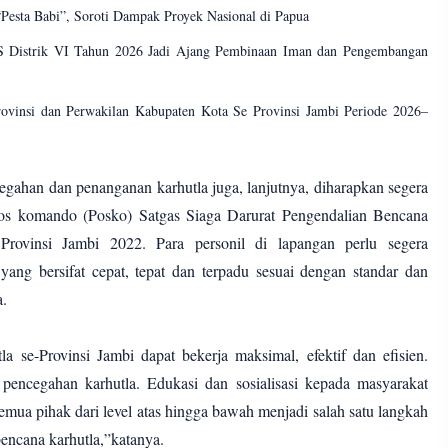
esta Babi”, Soroti Dampak Proyek Nasional di Papua
 Distrik VI Tahun 2026 Jadi Ajang Pembinaan Iman dan Pengembangan
vinsi dan Perwakilan Kabupaten Kota Se Provinsi Jambi Periode 2026–
cegahan dan penanganan karhutla juga, lanjutnya, diharapkan segera
pos komando (Posko) Satgas Siaga Darurat Pengendalian Bencana
ovinsi Jambi 2022. Para personil di lapangan perlu segera
ang bersifat cepat, tepat dan terpadu sesuai dengan standar dan
a.
 se-Provinsi Jambi dapat bekerja maksimal, efektif dan efisien.
encegahan karhutla. Edukasi dan sosialisasi kepada masyarakat
emua pihak dari level atas hingga bawah menjadi salah satu langkah
encana karhutla,”katanya.