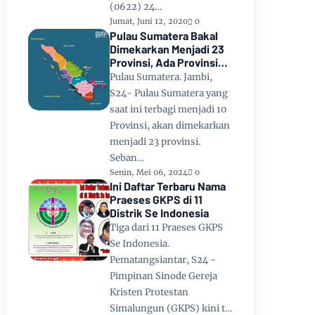
(0622) 24…
Jumat, Juni 12, 2020
0
Pulau Sumatera Bakal
Dimekarkan Menjadi 23
Provinsi, Ada Provinsi
Toba Raya dan Provinsi
Pulau Sumatera. Jambi,
Tapanuli
S24- Pulau Sumatera yang
saat ini terbagi menjadi 10
Provinsi, akan dimekarkan
menjadi 23 provinsi.
Seban…
Senin, Mei 06, 2024
0
Ini Daftar Terbaru Nama
Praeses GKPS di 11
Distrik Se Indonesia
Tiga dari 11 Praeses GKPS
Se Indonesia.
Pematangsiantar, S24 -
Pimpinan Sinode Gereja
Kristen Protestan
Simalungun (GKPS) kini t…