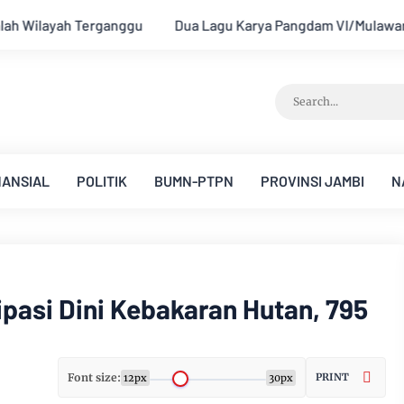
m VI/Mulawarman Mayjen TNI Krido Pramono Jadi Ikon Singing 
NANSIAL
POLITIK
BUMN-PTPN
PROVINSI JAMBI
N
pasi Dini Kebakaran Hutan, 795
Font size:
PRINT
12px
30px