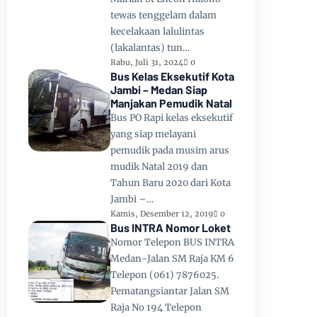
tewas tenggelam dalam
kecelakaan lalulintas
(lakalantas) tun…
Rabu, Juli 31, 2024
0
Bus Kelas Eksekutif Kota
Jambi – Medan Siap
Manjakan Pemudik Natal
Bus PO Rapi kelas eksekutif
yang siap melayani
pemudik pada musim arus
mudik Natal 2019 dan
Tahun Baru 2020 dari Kota
Jambi –…
Kamis, Desember 12, 2019
0
Bus INTRA Nomor Loket
Nomor Telepon BUS INTRA
Medan-Jalan SM Raja KM 6
Telepon (061) 7876025.
Pematangsiantar Jalan SM
Raja No 194 Telepon