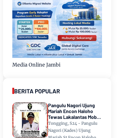
Media Online Jambi
BERITA POPULAR
Pangulu Nagori Ujung
Mariah Encon Haloho
Tewas Lakalantas Mobil
Terjun ke Danau Toba di
Tongging, S24 - Pangulu
Tongging
Nagori (Kades) Ujung
Mariah St Encon Haloho