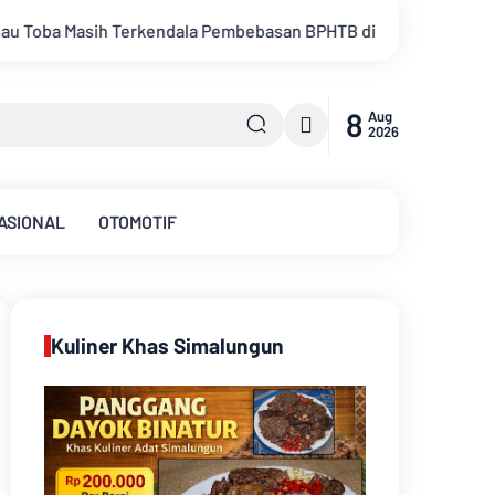
ebagian Lahan
Kemarau Memuncak, Debit Sungai Batanghari T
8
Aug
2026
ASIONAL
OTOMOTIF
Kuliner Khas Simalungun