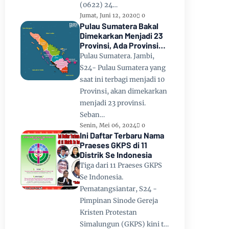
(0622) 24…
Jumat, Juni 12, 2020
0
Pulau Sumatera Bakal
Dimekarkan Menjadi 23
Provinsi, Ada Provinsi
Toba Raya dan Provinsi
Pulau Sumatera. Jambi,
Tapanuli
S24- Pulau Sumatera yang
saat ini terbagi menjadi 10
Provinsi, akan dimekarkan
menjadi 23 provinsi.
Seban…
Senin, Mei 06, 2024
0
Ini Daftar Terbaru Nama
Praeses GKPS di 11
Distrik Se Indonesia
Tiga dari 11 Praeses GKPS
Se Indonesia.
Pematangsiantar, S24 -
Pimpinan Sinode Gereja
Kristen Protestan
Simalungun (GKPS) kini t…