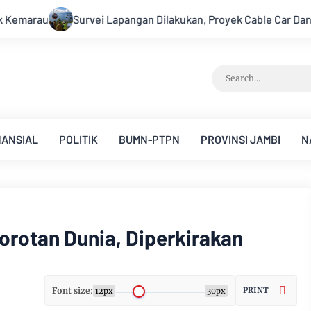
Cable Car Danau Toba Masih Terkendala Pembebasan BPHTB di S
NANSIAL
POLITIK
BUMN-PTPN
PROVINSI JAMBI
N
orotan Dunia, Diperkirakan
Font size:
PRINT
12px
30px