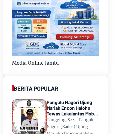
Media Online Jambi
BERITA POPULAR
Pangulu Nagori Ujung
Mariah Encon Haloho
Tewas Lakalantas Mobil
Terjun ke Danau Toba di
Tongging, S24 - Pangulu
Tongging
Nagori (Kades) Ujung
Mariah St Encon Haloho