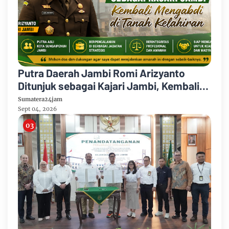
Putra Daerah Jambi Romi Arizyanto
Ditunjuk sebagai Kajari Jambi, Kembali
Mengabdi di Tanah Kelahiran
Sumatera24jam
Sept 04, 2026