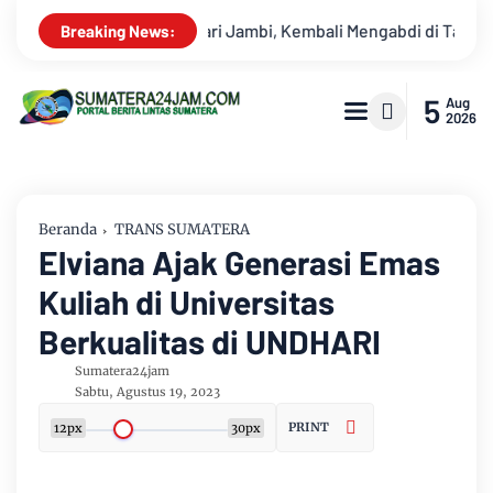
di di Tanah Kelahiran
Kejati Jambi Dan SKK Migas Sumbagsel
Breaking News:
5
Aug
2026
Beranda
TRANS SUMATERA
Elviana Ajak Generasi Emas
Kuliah di Universitas
Berkualitas di UNDHARI
Sumatera24jam
Sabtu, Agustus 19, 2023
PRINT
12px
30px