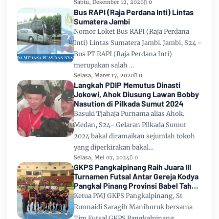
Sabtu, Desember 12, 2020
0
Bus RAPI (Raja Perdana Inti) Lintas
Sumatera Jambi
Nomor Loket Bus RAPI (Raja Perdana
Inti) Lintas Sumatera Jambi. Jambi, S24 -
Bus PT RAPI (Raja Perdana Inti)
merupakan salah …
Selasa, Maret 17, 2020
0
Langkah PDIP Memutus Dinasti
Jokowi, Ahok Diusung Lawan Bobby
Nasution di Pilkada Sumut 2024
Basuki Tjahaja Purnama alias Ahok.
Medan, S24- Gelaran Pilkada Sumut
2024 bakal diramaikan sejumlah tokoh
yang diperkirakan bakal…
Selasa, Mei 07, 2024
0
GKPS Pangkalpinang Raih Juara III
Turnamen Futsal Antar Gereja Kodya
Pangkal Pinang Provinsi Babel Tahun
2024
Ketua PMJ GKPS Pangkalpinang, St
Runnaidi Saragih Manihuruk bersama
Tim Futsal GKPS Pangkalpinang.