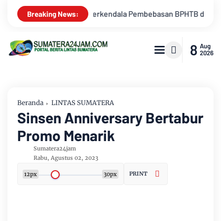
HTB di Sebagian Lahan
Kemarau Memuncak, Debit Sungai Bat
Breaking News:
8
Aug
2026
Beranda
LINTAS SUMATERA
Sinsen Anniversary Bertabur
Promo Menarik
Sumatera24jam
Rabu, Agustus 02, 2023
PRINT
12px
30px