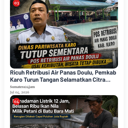
Ricuh Retribusi Air Panas Doulu, Pemkab
Karo Turun Tangan Selamatkan Citra
Pariwisata
Sumatera24jam
Jul 04, 2026