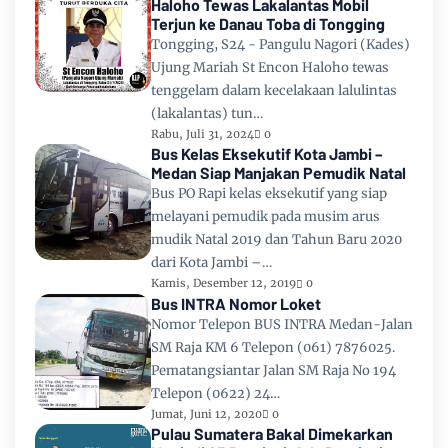
Haloho Tewas Lakalantas Mobil
Terjun ke Danau Toba di Tongging
Tongging, S24 - Pangulu Nagori (Kades)
Ujung Mariah St Encon Haloho tewas
tenggelam dalam kecelakaan lalulintas
(lakalantas) tun…
Rabu, Juli 31, 2024
0
Bus Kelas Eksekutif Kota Jambi –
Medan Siap Manjakan Pemudik Natal
Bus PO Rapi kelas eksekutif yang siap
melayani pemudik pada musim arus
mudik Natal 2019 dan Tahun Baru 2020
dari Kota Jambi –…
Kamis, Desember 12, 2019
0
Bus INTRA Nomor Loket
Nomor Telepon BUS INTRA Medan-Jalan
SM Raja KM 6 Telepon (061) 7876025.
Pematangsiantar Jalan SM Raja No 194
Telepon (0622) 24…
Jumat, Juni 12, 2020
0
Pulau Sumatera Bakal Dimekarkan