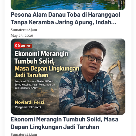
Pesona Alam Danau Toba di Haranggaol
Tanpa Keramba Jaring Apung, Indah
Memesona
Sumatera24jam
May 23, 2026
Ekonomi Merangin Tumbuh Solid, Masa
Depan Lingkungan Jadi Taruhan
Sumatera24jam