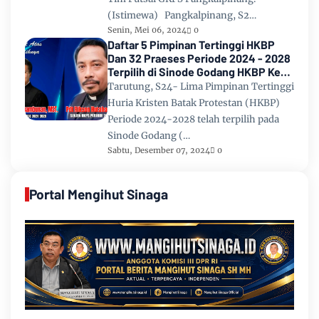
(Istimewa) Pangkalpinang, S2…
Senin, Mei 06, 2024
0
Daftar 5 Pimpinan Tertinggi HKBP
Dan 32 Praeses Periode 2024 - 2028
Terpilih di Sinode Godang HKBP Ke
67 Tahun 2024
Tarutung, S24- Lima Pimpinan Tertinggi
Huria Kristen Batak Protestan (HKBP)
Periode 2024-2028 telah terpilih pada
Sinode Godang (…
Sabtu, Desember 07, 2024
0
Portal Mengihut Sinaga