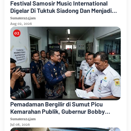
Festival Samosir Music International
Digelar Di Tuktuk Siadong Dan Menjadi
Media Pelestarian Budaya Batak
Sumatera24jam
Aug 02, 2026
Pemadaman Bergilir di Sumut Picu
Kemarahan Publik, Gubernur Bobby
Nasution Desak PLN Perbaiki Komunikasi
Sumatera24jam
dan Penuhi Hak Pelanggan
Jul 08, 2026