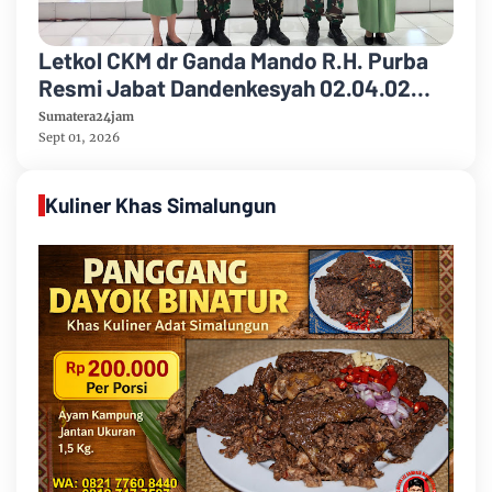
Letkol CKM dr Ganda Mando R.H. Purba
Resmi Jabat Dandenkesyah 02.04.02
Jambi, Awal Penugasan Diwarnai Misi
Sumatera24jam
Satgas ke Mesir
Sept 01, 2026
Kuliner Khas Simalungun