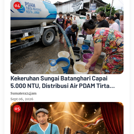
Kekeruhan Sungai Batanghari Capai
5.000 NTU, Distribusi Air PDAM Tirta
Mayang di Sejumlah Wilayah Terganggu
Sumatera24jam
Sept 06, 2026