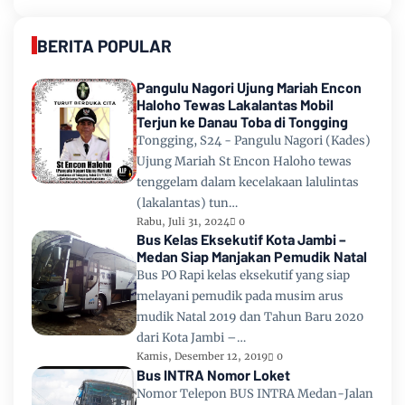
BERITA POPULAR
Pangulu Nagori Ujung Mariah Encon
Haloho Tewas Lakalantas Mobil
Terjun ke Danau Toba di Tongging
Tongging, S24 - Pangulu Nagori (Kades)
Ujung Mariah St Encon Haloho tewas
tenggelam dalam kecelakaan lalulintas
(lakalantas) tun…
Rabu, Juli 31, 2024
0
Bus Kelas Eksekutif Kota Jambi –
Medan Siap Manjakan Pemudik Natal
Bus PO Rapi kelas eksekutif yang siap
melayani pemudik pada musim arus
mudik Natal 2019 dan Tahun Baru 2020
dari Kota Jambi –…
Kamis, Desember 12, 2019
0
Bus INTRA Nomor Loket
Nomor Telepon BUS INTRA Medan-Jalan