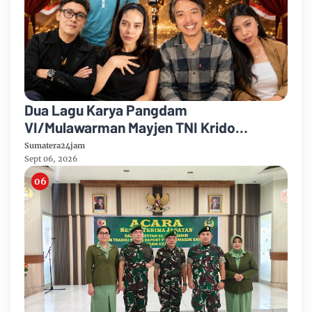
Dua Lagu Karya Pangdam
VI/Mulawarman Mayjen TNI Krido
Pramono Jadi Ikon Singing Competition
Sumatera24jam
HUT Ke-81 RI
Sept 06, 2026