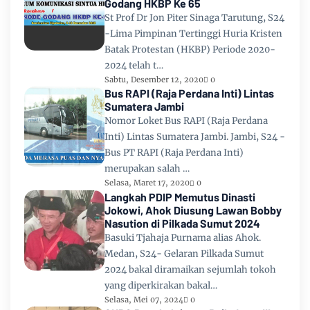
Godang HKBP Ke 65
St Prof Dr Jon Piter Sinaga Tarutung, S24
-Lima Pimpinan Tertinggi Huria Kristen
Batak Protestan (HKBP) Periode 2020-
2024 telah t…
Sabtu, Desember 12, 2020
0
Bus RAPI (Raja Perdana Inti) Lintas
Sumatera Jambi
Nomor Loket Bus RAPI (Raja Perdana
Inti) Lintas Sumatera Jambi. Jambi, S24 -
Bus PT RAPI (Raja Perdana Inti)
merupakan salah …
Selasa, Maret 17, 2020
0
Langkah PDIP Memutus Dinasti
Jokowi, Ahok Diusung Lawan Bobby
Nasution di Pilkada Sumut 2024
Basuki Tjahaja Purnama alias Ahok.
Medan, S24- Gelaran Pilkada Sumut
2024 bakal diramaikan sejumlah tokoh
yang diperkirakan bakal…
Selasa, Mei 07, 2024
0