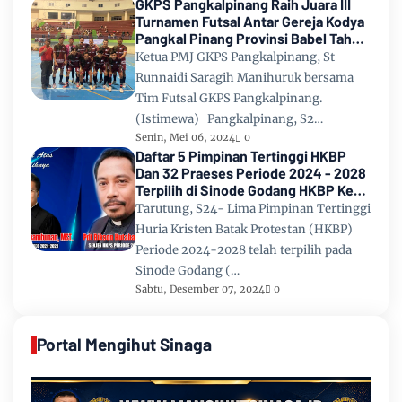
GKPS Pangkalpinang Raih Juara III
Turnamen Futsal Antar Gereja Kodya
Pangkal Pinang Provinsi Babel Tahun
2024
Ketua PMJ GKPS Pangkalpinang, St
Runnaidi Saragih Manihuruk bersama
Tim Futsal GKPS Pangkalpinang.
(Istimewa) Pangkalpinang, S2…
Senin, Mei 06, 2024
0
Daftar 5 Pimpinan Tertinggi HKBP
Dan 32 Praeses Periode 2024 - 2028
Terpilih di Sinode Godang HKBP Ke
67 Tahun 2024
Tarutung, S24- Lima Pimpinan Tertinggi
Huria Kristen Batak Protestan (HKBP)
Periode 2024-2028 telah terpilih pada
Sinode Godang (…
Sabtu, Desember 07, 2024
0
Portal Mengihut Sinaga