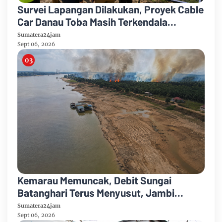
Survei Lapangan Dilakukan, Proyek Cable
Car Danau Toba Masih Terkendala
Pembebasan BPHTB di Sebagian Lahan
Sumatera24jam
Sept 06, 2026
Kemarau Memuncak, Debit Sungai
Batanghari Terus Menyusut, Jambi
Hadapi Ancaman Krisis Air Bersih dan
Sumatera24jam
Karhutla
Sept 06, 2026