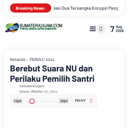
 Pengadaan Tanah Akses Pelabuhan Ujung Jabung Ke Penuntut 
Breaking News:
7
Aug
2026
Beranda
PEMILU 2024
Berebut Suara NU dan
Perilaku Pemilih Santri
Sumatera24jam
Jumat, Oktober 27, 2023
PRINT
12px
30px