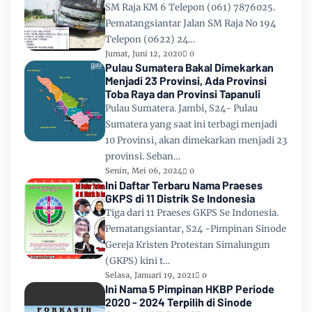
SM Raja KM 6 Telepon (061) 7876025.
Pematangsiantar Jalan SM Raja No 194
Telepon (0622) 24…
Jumat, Juni 12, 2020
0
Pulau Sumatera Bakal Dimekarkan
Menjadi 23 Provinsi, Ada Provinsi
Toba Raya dan Provinsi Tapanuli
Pulau Sumatera. Jambi, S24- Pulau
Sumatera yang saat ini terbagi menjadi
10 Provinsi, akan dimekarkan menjadi 23
provinsi. Seban…
Senin, Mei 06, 2024
0
Ini Daftar Terbaru Nama Praeses
GKPS di 11 Distrik Se Indonesia
Tiga dari 11 Praeses GKPS Se Indonesia.
Pematangsiantar, S24 -Pimpinan Sinode
Gereja Kristen Protestan Simalungun
(GKPS) kini t…
Selasa, Januari 19, 2021
0
Ini Nama 5 Pimpinan HKBP Periode
2020 - 2024 Terpilih di Sinode